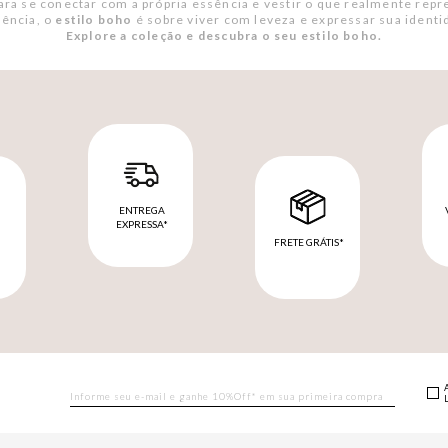
ara se conectar com a própria essência e vestir o que realmente rep
ência, o
estilo boho
é sobre viver com leveza e expressar sua identi
Explore a coleção e descubra o seu estilo boho.
ENTREGA
EXPRESSA*
FRETE GRÁTIS*
M