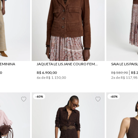
 FEMININA
JAQUETA LE LIS JANE COURO FEMININA
SAIA LE LIS PA
0
R$
6
.
900
,
00
R$
589
,
90
R$
6
x de
R$
1
.
150
,
00
2
x de
R$
117
,
98
36
44
-
60
%
-
60
%