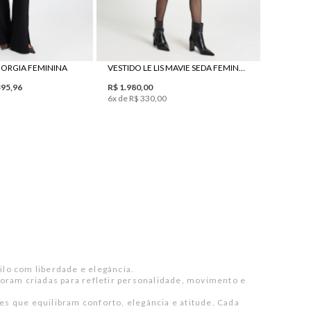
GEORGIA FEMININA
VESTIDO LE LIS MAVIE SEDA FEMININO
395
,
96
R$
1
.
980
,
00
6
x de
R$
330
,
00
ilo com liberdade e elegância.
 foram criadas para refletir personalidade, movimento e
s que equilibram conforto, elegância e atitude. Cada