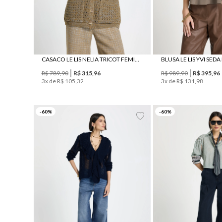
CASACO LE LIS NELIA TRICOT FEMININO
BLUSA LE LIS YVI SED
R$
789
,
90
R$
315
,
96
R$
989
,
90
R$
395
,
96
3
x de
R$
105
,
32
3
x de
R$
131
,
98
40
44
34
36
40
-
60
%
-
60
%