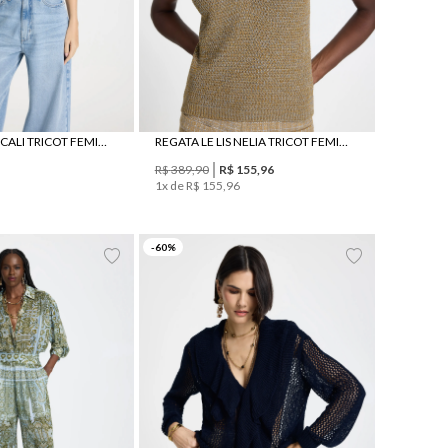
NEW TOP LE LIS CALI TRICOT FEMININO
REGATA LE LIS NELIA TRICOT FEMININA
R$
389
,
90
R$
155
,
96
1
x de
R$
155
,
96
P
M
G
PP
P
M
G
-
60
%