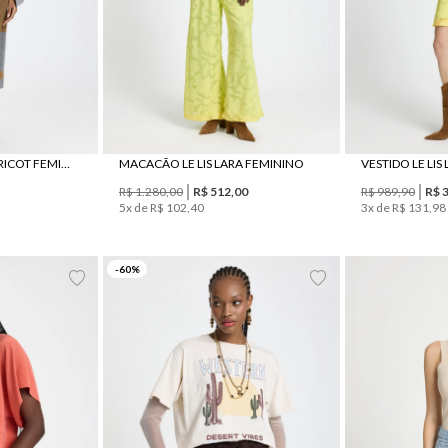
SAIA LE LIS AMANDA TRICOT FEMININA
MACACÃO LE LIS LARA FEMININO
VESTIDO LE LIS
R$
1
.
280
,
00
R$
512
,
00
R$
989
,
90
R$
5
x de
R$
102
,
40
3
x de
R$
131
,
98
44
P
M
G
PP
-
60
%