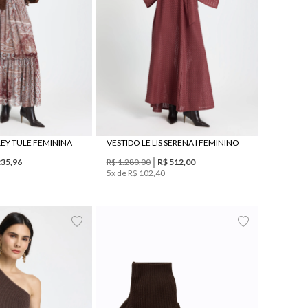
ISLEY TULE FEMININA
VESTIDO LE LIS SERENA I FEMININO
235
,
96
R$
1
.
280
,
00
R$
512
,
00
5
x de
R$
102
,
40
G
34
35
36
37
38
39