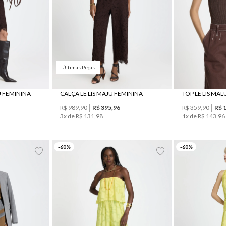
Últimas Peças
U FEMININA
CALÇA LE LIS MAJU FEMININA
TOP LE LIS MA
R$
989
,
90
R$
395
,
96
R$
359
,
90
R$
3
x de
R$
131
,
98
1
x de
R$
143
,
96
G
34
36
38
40
42
44
34
36
-
60
%
-
60
%