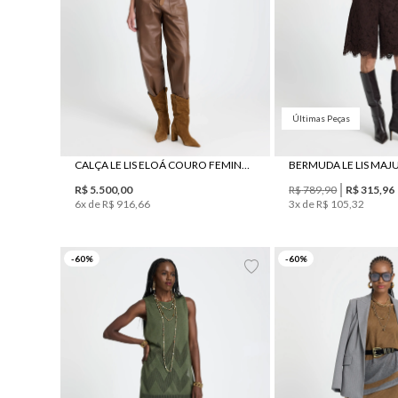
Últimas Peças
CALÇA LE LIS ELOÁ COURO FEMININA
BERMUDA LE LIS MAJ
R$
5
.
500
,
00
R$
789
,
90
R$
315
,
96
6
x de
R$
916
,
66
3
x de
R$
105
,
32
PP
P
M
G
PP
P
M
-
60
%
-
60
%