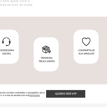
resenta quem você é.
dade através da moda.
VENDEDORA
COMPARTILHE
DIGITAL
SUA WISHLIST
PRIMEIRA
TROCA GRÁTIS
Aceito receber conteúdos e promoções da Le
QUERO SER VIP
Lis e estou de acordo com sua
Política de
Privacidade.