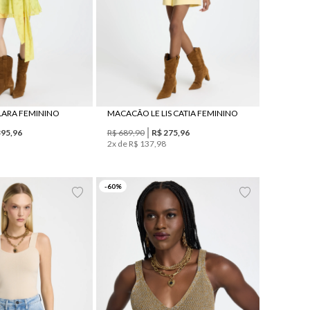
 LARA FEMININO
MACACÃO LE LIS CATIA FEMININO
395
,
96
R$
689
,
90
R$
275
,
96
2
x de
R$
137
,
98
P
M
G
P
G
-
60
%