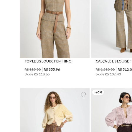
TOP LE LIS LOUISE FEMININO
CALÇA LE LIS LOUISE
R$
889
,
90
R$
355
,
96
R$
1
.
280
,
00
R$
512
,
0
3
x de
R$
118
,
65
5
x de
R$
102
,
40
38
44
42
46
-
60
%