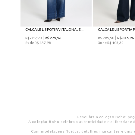
CALÇA LE LIS POTI PANTALONA JEANS FEMININA
R$
689
,
90
R$
275
,
96
R$
789
,
90
R$
315
,
96
2
x de
R$
137
,
98
3
x de
R$
105
,
32
Descubra a coleção Boho: peça
A
coleção Boho
celebra a autenticidade e a liberdade 
Com modelagens fluidas, detalhes marcantes e uma es