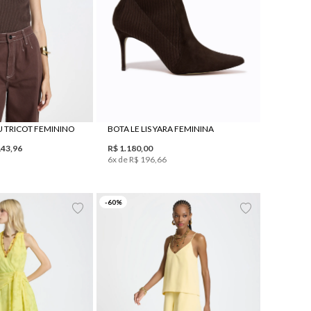
LU TRICOT FEMININO
BOTA LE LIS YARA FEMININA
143
,
96
R$
1
.
180
,
00
6
x de
R$
196
,
66
38
40
42
44
42
-
60
%