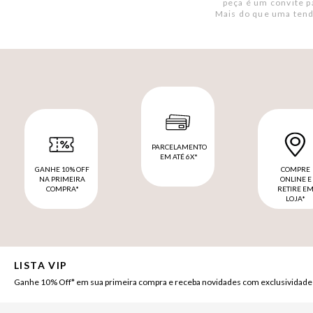
peça é um convite p
Mais do que uma tend
PARCELAMENTO
EM ATÉ 6X*
GANHE 10% OFF
COMPRE
NA PRIMEIRA
ONLINE E
COMPRA*
RETIRE E
LOJA*
LISTA VIP
Ganhe 10% Off* em sua primeira compra e receba novidades com exclusividade