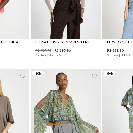
DA FEMININA
BLUSA LE LIS DESERT VIBES I FEMININA
R$
489
,
90
R$
195
,
96
R$
339
,
90
1
x de
R$
195
,
96
3
x de
R$
113
,
30
PP
P
M
G
-
60
%
-
60
%