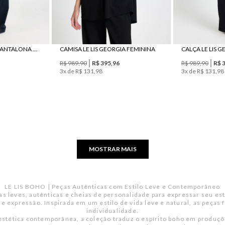
CALÇA LE LIS PORTIA PANTALONA JEANS FEMININA
CAMISA LE LIS GEORGIA FEMININA
CALÇA LE LIS 
R$
989
,
90
R$
395
,
96
R$
989
,
90
R$
3
x de
R$
131
,
98
3
x de
R$
131
,
98
MOSTRAR MAIS
LE LIS BOHO | Peças Autênticas com Estilo Leve e Contemporâneo
s leves, autênticas e cheias de personalidade para expressar seu est
de expressão. Inspirada em um estilo de vida leve e natural, as peças
individualidade.
tética contemporânea, a coleção traduz o espírito boho em produçõe