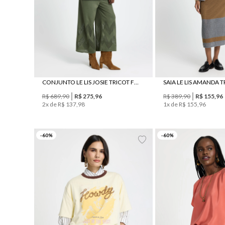
CONJUNTO LE LIS JOSIE TRICOT FEMININO
R$
689
,
90
R$
275
,
96
R$
389
,
90
R$
155
,
96
2
x de
R$
137
,
98
1
x de
R$
155
,
96
M
G
GG
36
42
-
60
%
-
60
%