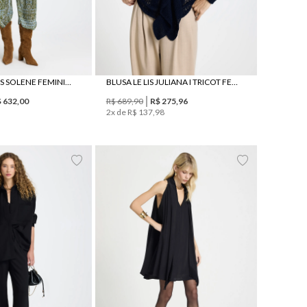
MACACÃO LE LIS SOLENE FEMININO
BLUSA LE LIS JULIANA I TRICOT FEMININA
$
632
,
00
R$
689
,
90
R$
275
,
96
2
x de
R$
137
,
98
G
GG
PP
P
M
G