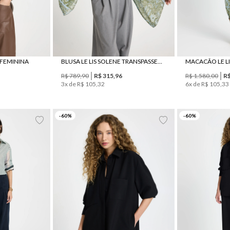
A FEMININA
BLUSA LE LIS SOLENE TRANSPASSE FEMININA
R$
789
,
90
R$
315
,
96
R$
1
.
580
,
00
R
3
x de
R$
105
,
32
6
x de
R$
105
,
33
42
44
P
M
G
P
-
60
%
-
60
%