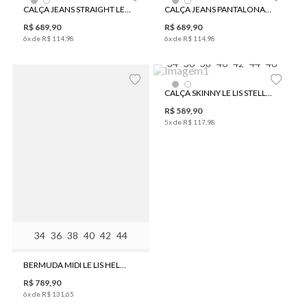
CALÇA JEANS STRAIGHT LE LIS LUCILA FEMININA
CALÇA JEANS PANTALONA LE LIS PILAR FEMININA
R$
689
,
90
R$
689
,
90
6
x de
R$
114
,
98
6
x de
R$
114
,
98
34
36
38
40
42
44
46
CALÇA SKINNY LE LIS STELLA XI FEMININA
R$
589
,
90
5
x de
R$
117
,
98
34
36
38
40
42
44
BERMUDA MIDI LE LIS HELÔ FEMININA
R$
789
,
90
6
x de
R$
131
,
65