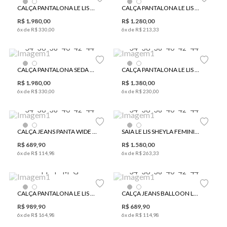
CALÇA PANTALONA LE LIS SAKURA I FEMININA
CALÇA PANTALONA LE LIS HENNA FEMININA
R$
1
.
980
,
00
R$
1
.
280
,
00
6
x de
R$
330
,
00
6
x de
R$
213
,
33
34
36
38
40
42
44
34
36
38
40
42
44
CALÇA PANTALONA SEDA LE LIS AKARI FEMININA
CALÇA PANTALONA LE LIS SAKURA II FEMININA
R$
1
.
980
,
00
R$
1
.
380
,
00
6
x de
R$
330
,
00
6
x de
R$
230
,
00
34
36
38
40
42
44
34
36
38
40
42
44
CALÇA JEANS PANTA WIDE LE LIS ISIS FEMININA
SAIA LE LIS SHEYLA FEMININA
R$
689
,
90
R$
1
.
580
,
00
6
x de
R$
114
,
98
6
x de
R$
263
,
33
PP
P
M
G
34
36
38
40
42
44
CALÇA PANTALONA LE LIS JESSICA FEMININA
CALÇA JEANS BALLOON LE LIS ISADORA FEMININA
R$
989
,
90
R$
689
,
90
6
x de
R$
164
,
98
6
x de
R$
114
,
98