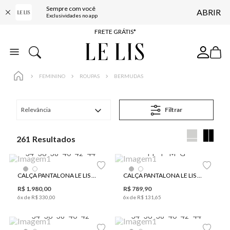
Sempre com você
ABRIR
ENTREGA EXPRESSA*
Exclusividades no app
FRETE GRÁTIS*
BAIXE O APP
10% OFF NA PRIMEIRA COMPRA*
FEMININO
ROUPAS
BERMUDAS
Relevância
Filtrar
261
34
36
38
40
42
44
PP
P
M
G
CALÇA PANTALONA LE LIS SONIA FEMININA
CALÇA PANTALONA LE LIS HORI FEMININA
R$
1
.
980
,
00
R$
789
,
90
6
x de
R$
330
,
00
6
x de
R$
131
,
65
34
36
38
40
42
34
36
38
40
42
44