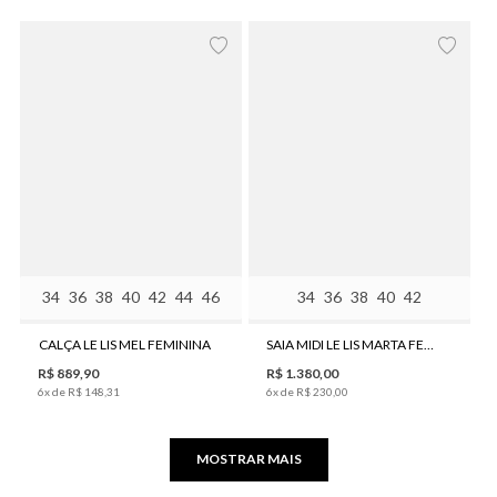
34
36
38
40
42
44
46
34
36
38
40
42
CALÇA LE LIS MEL FEMININA
SAIA MIDI LE LIS MARTA FEMININA
R$
889
,
90
R$
1
.
380
,
00
6
x de
R$
148
,
31
6
x de
R$
230
,
00
MOSTRAR MAIS