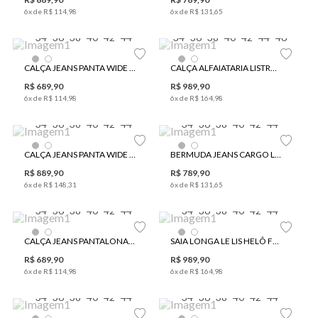
6
x de
R$
114
,
98
6
x de
R$
131
,
65
34
36
38
40
42
44
34
36
38
40
42
44
46
CALÇA JEANS PANTA WIDE LE LIS LIANA FEMININA
CALÇA ALFAIATARIA LISTRADA LE LIS MARIANA FEMININA
R$
689
,
90
R$
989
,
90
6
x de
R$
114
,
98
6
x de
R$
164
,
98
34
36
38
40
42
44
34
36
38
40
42
44
CALÇA JEANS PANTA WIDE LE LIS RENATA FEMININA
BERMUDA JEANS CARGO LE LIS RENATA FEMININA
R$
889
,
90
R$
789
,
90
6
x de
R$
148
,
31
6
x de
R$
131
,
65
34
36
38
40
42
44
34
36
38
40
42
44
CALÇA JEANS PANTALONA LE LIS LORNA FEMININA
SAIA LONGA LE LIS HELÔ FEMININA
R$
689
,
90
R$
989
,
90
6
x de
R$
114
,
98
6
x de
R$
164
,
98
34
36
38
40
42
44
34
36
38
40
42
44