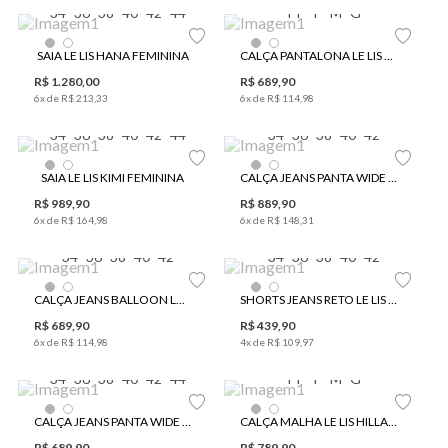
34
36
38
40
42
44
PP
P
M
G
SAIA LE LIS HANA FEMININA
CALÇA PANTALONA LE LIS HIRA FEMININA
R$
1
.
280
,
00
R$
689
,
90
6
x de
R$
213
,
33
6
x de
R$
114
,
98
34
36
38
40
42
44
34
36
38
40
42
SAIA LE LIS KIMI FEMININA
CALÇA JEANS PANTA WIDE LE LIS RORY FEMININA
R$
989
,
90
R$
889
,
90
6
x de
R$
164
,
98
6
x de
R$
148
,
31
34
36
38
40
42
34
36
38
40
42
CALÇA JEANS BALLOON LE LIS LUCY FEMININA
SHORTS JEANS RETO LE LIS RITA FEMININO
R$
689
,
90
R$
439
,
90
6
x de
R$
114
,
98
4
x de
R$
109
,
97
34
36
38
40
42
44
PP
P
M
G
CALÇA JEANS PANTA WIDE LE LIS LARA FEMININA
CALÇA MALHA LE LIS HILLARY FEMININA
R$
689
,
90
R$
789
,
90