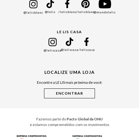
Bazar
@lelis
/lelisblanc
/lelisblanc
@mundolelis
@lelisblanc
Black Friday
Gift Guide
LE LIS CASA
Mães
Namorados
@leliscasa
/leliscasa
@leliscasa
Japão
Julián Manfredi
LOCALIZE UMA LOJA
Raízes do Pará
Encontre a LE LIS mais próxima de você:
Cuidados Casa
Instruções de Jogos
Minha Loja Le Lis
Le Lis Casa PRO
Fazemos parte do
Pacto Global da ONU
e estamos comprometidos com os movimentos