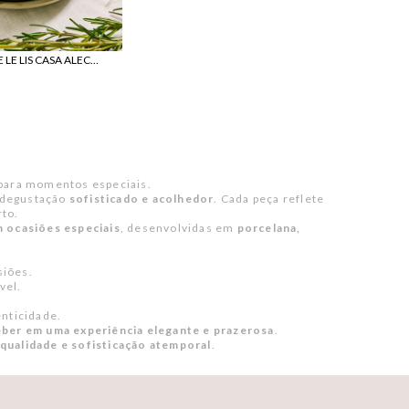
UN
XICARA DE CAFE LE LIS CASA ALECRIM
o para momentos especiais.
 degustação
sofisticado e acolhedor
. Cada peça reflete
rto.
m ocasiões especiais
, desenvolvidas em
porcelana,
siões.
vel.
enticidade.
eber em uma experiência elegante e prazerosa
.
 qualidade e sofisticação atemporal
.