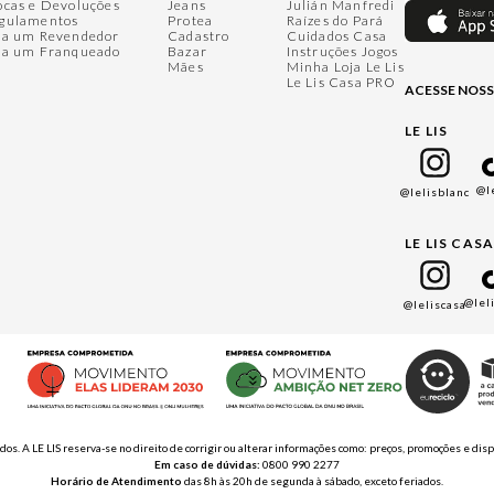
ocas e Devoluções
Jeans
Julián Manfredi
gulamentos
Protea
Raízes do Pará
ja um Revendedor
Cadastro
Cuidados Casa
ja um Franqueado
Bazar
Instruções Jogos
Mães
Minha Loja Le Lis
Le Lis Casa PRO
ACESSE NOSS
LE LIS
@l
@lelisblanc
LE LIS CAS
@lel
@leliscasa
ados. A LE LIS reserva-se no direito de corrigir ou alterar informações como: preços, promoções e 
Em caso de dúvidas:
0800 990 2277
Horário de Atendimento
das 8h às 20h de segunda à sábado, exceto feriados.