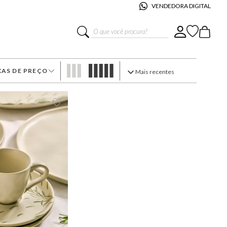
VENDEDORA DIGITAL
O que você procura?
XAS DE PREÇO
mais recentes
$ 69,00
–
R$ 100,00