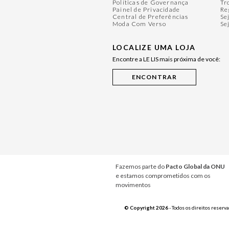
Políticas de Governança
Tr
Painel de Privacidade
Re
Central de Preferências
Se
Moda Com Verso
Se
LOCALIZE UMA LOJA
Encontre a LE LIS mais próxima de você:
Fazemos parte do
Pacto Global da ONU
e estamos comprometidos com os
movimentos
© Copyright 2026
- Todos os direitos reserv