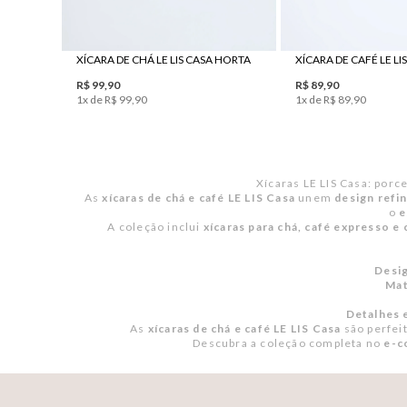
UN
UN
XÍCARA DE CHÁ LE LIS CASA HORTA
R$
99
,
90
R$
89
,
90
1
x de
R$
99
,
90
1
x de
R$
89
,
90
Xícaras LE LIS Casa: porc
As
xícaras de chá e café LE LIS Casa
unem
design refi
o
e
A coleção inclui
xícaras para chá, café expresso e 
Desig
Mat
Detalhes e
As
xícaras de chá e café LE LIS Casa
são perfei
Descubra a coleção completa no
e-c