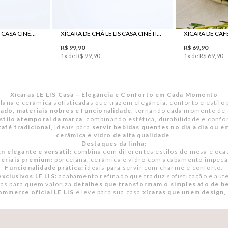
UN
XÍCARA DE CAFÉ LE LIS CASA CINÉTICA
XÍCARA DE CHÁ LE LIS CASA CINÉTICA
R$
69
,
90
R$
99
,
90
1
x de
R$
69
,
90
1
x de
R$
99
,
90
Xícaras LE LIS Casa – Elegância e Conforto em Cada Momento
elana e cerâmica sofisticadas que trazem elegância, conforto e estil
nado, materiais nobres e funcionalidade
, tornando cada momento de
stilo atemporal da marca
, combinando estética, durabilidade e confo
café tradicional
, ideais para
servir bebidas quentes no dia a dia ou e
cerâmica e vidro de alta qualidade
.
Destaques da linha:
n elegante e versátil:
combina com diferentes estilos de mesa e oca
eriais premium:
porcelana, cerâmica e vidro com acabamento impecá
Funcionalidade prática:
ideais para servir com charme e conforto.
xclusivos LE LIS:
acabamento refinado que traduz sofisticação e aut
tas para quem valoriza
detalhes que transformam o simples ato de b
ommerce oficial LE LIS
e leve para sua casa
xícaras que unem design,