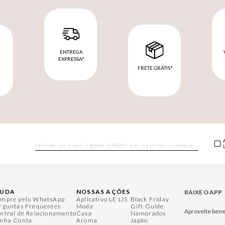
ENTREGA
EXPRESSA*
FRETE GRÁTIS*
M
JUDA
NOSSAS AÇÕES
BAIXE O APP
mpre pelo WhatsApp
Aplicativo LE LIS
Black Friday
rguntas Frequentes
Moda
Gift Guide
Aproveite bene
ntral de Relacionamento
Casa
Namorados
nha Conta
Aroma
Japão