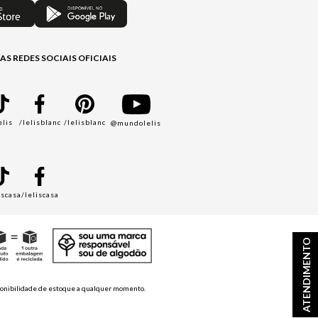
AS REDES SOCIAIS OFICIAIS
elis
/lelisblanc
/lelisblanc
@mundolelis
A
iscasa
/leliscasa
ATENDIMENTO
disponibilidade de estoque a qualquer momento.