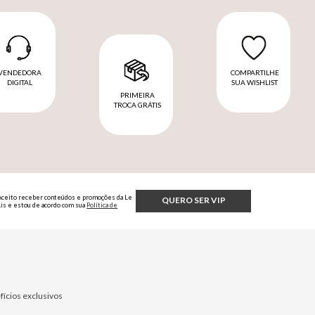
VENDEDORA
COMPARTILHE
DIGITAL
SUA WISHLIST
PRIMEIRA
TROCA GRÁTIS
Aceito receber conteúdos e promoções da Le
QUERO SER VIP
Lis e estou de acordo com sua
Política de
Privacidade.
fícios exclusivos