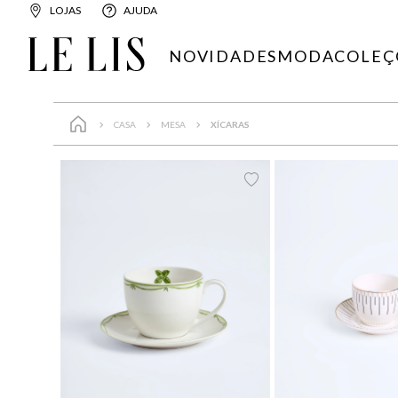
LOJAS
AJUDA
NOVIDADES
MODA
COLEÇ
CASA
MESA
XÍCARAS
LIMPAR FILTROS