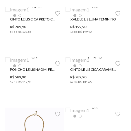
P
M
G
UN
CINTO LE LIS CICA PRETO COURO FEMININO
XALE LE LIS LUNA FEMININO
R$
789
,
90
R$
199
,
90
6
x de
R$
131
,
65
1
x de
R$
199
,
90
UN
P
M
G
PONCHO LE LIS NAOMI FEMININO
CINTO LE LIS CICA CARAMELO COURO FEMININO
R$
589
,
90
R$
789
,
90
5
x de
R$
117
,
98
6
x de
R$
131
,
65
UN