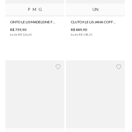
P
M
G
UN
CINTO LE LIS MADELEINE FEMININO
CLUTCH LE LIS JANA COFFEE G FEMININO
R$
759
,
90
R$
889
,
90
6
x de
R$
126
,
65
6
x de
R$
148
,
31