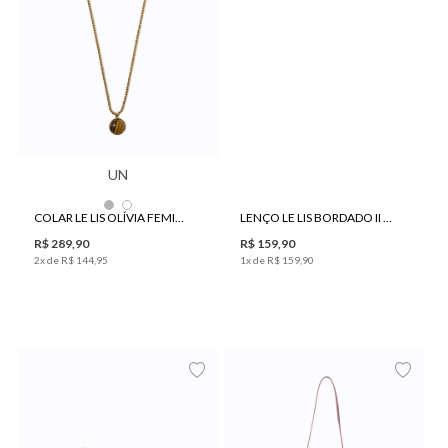
UN
COLAR LE LIS OLÍVIA FEMININO
LENÇO LE LIS BORDADO II FEMININO
R$
289
,
90
R$
159
,
90
2
x de
R$
144
,
95
1
x de
R$
159
,
90