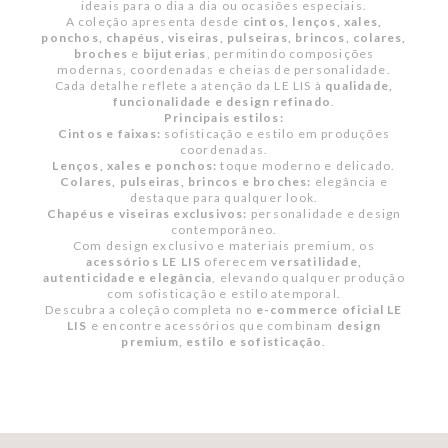
ideais para o dia a dia ou ocasiões especiais.
A coleção apresenta desde
cintos, lenços, xales,
ponchos, chapéus, viseiras, pulseiras, brincos, colares,
broches
e
bijuterias
, permitindo composições
modernas, coordenadas e cheias de personalidade.
Cada detalhe reflete a atenção da LE LIS à
qualidade,
funcionalidade e design refinado
.
Principais estilos:
Cintos e faixas:
sofisticação e estilo em produções
coordenadas.
Lenços, xales e ponchos:
toque moderno e delicado.
Colares, pulseiras, brincos e broches:
elegância e
destaque para qualquer look.
Chapéus e viseiras exclusivos:
personalidade e design
contemporâneo.
Com design exclusivo e materiais premium, os
acessórios LE LIS
oferecem
versatilidade,
autenticidade e elegância
, elevando qualquer produção
com sofisticação e estilo atemporal.
Descubra a coleção completa no
e-commerce oficial LE
LIS
e encontre acessórios que combinam
design
premium, estilo e sofisticação
.