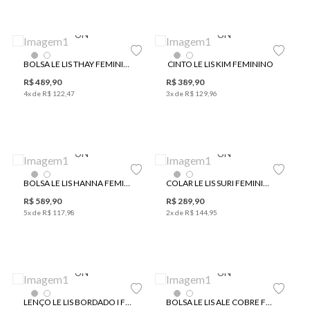
UN
UN
BOLSA LE LIS THAY FEMININA
CINTO LE LIS KIM FEMININO
R$
489
,
90
R$
389
,
90
4
x de
R$
122
,
47
3
x de
R$
129
,
96
UN
UN
BOLSA LE LIS HANNA FEMININA
COLAR LE LIS SURI FEMININO
R$
589
,
90
R$
289
,
90
5
x de
R$
117
,
98
2
x de
R$
144
,
95
UN
UN
LENÇO LE LIS BORDADO I FEMININO
BOLSA LE LIS ALE COBRE FEMININA