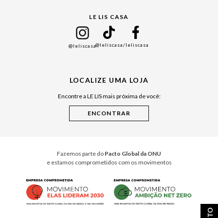
Gift Guide
LE LIS CASA
Mães
Namorados
@leliscasa
/leliscasa
@leliscasa
Japão
Julián Manfredi
LOCALIZE UMA LOJA
Raízes do Pará
Encontre a LE LIS mais próxima de você:
Cuidados Casa
Instruções de Jogos
Minha Loja Le Lis
Le Lis Casa PRO
Fazemos parte do
Pacto Global da ONU
e estamos comprometidos com os movimentos