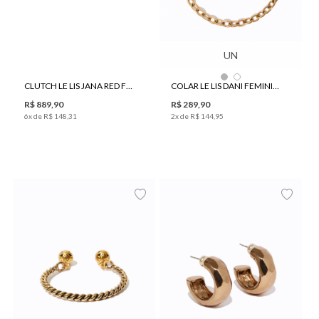
UN
CLUTCH LE LIS JANA RED FEMININO
COLAR LE LIS DANI FEMININO
R$
889
,
90
R$
289
,
90
6
x de
R$
148
,
31
2
x de
R$
144
,
95