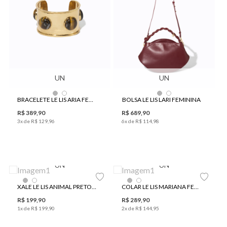
UN
UN
BRACELETE LE LIS ARIA FEMININO
BOLSA LE LIS LARI FEMININA
R$
389
,
90
R$
689
,
90
3
x de
R$
129
,
96
6
x de
R$
114
,
98
UN
UN
XALE LE LIS ANIMAL PRETO FEMININO
COLAR LE LIS MARIANA FEMININO
R$
199
,
90
R$
289
,
90
1
x de
R$
199
,
90
2
x de
R$
144
,
95