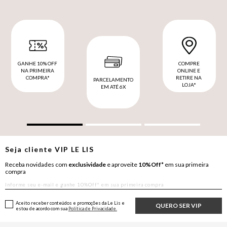
GANHE 10% OFF
COMPRE
NA PRIMEIRA
ONLINE E
COMPRA*
RETIRE NA
PARCELAMENTO
LOJA*
EM ATÉ 6X
Seja cliente
VIP
LE LIS
Receba novidades com
exclusividade
e aproveite
10%Off*
em sua primeira
compra
Aceito receber conteúdos e promoções da Le Lis e
QUERO SER VIP
estou de acordo com sua
Política de Privacidade.