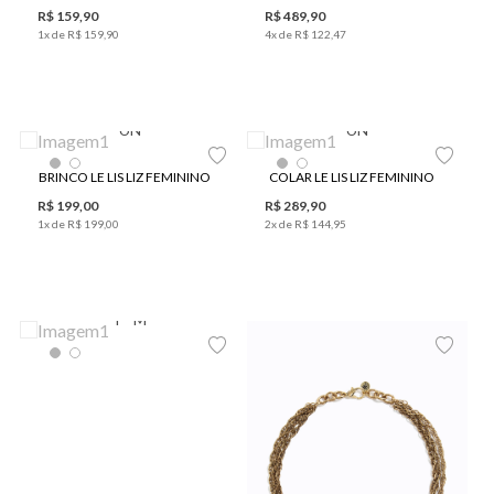
R$
159
,
90
R$
489
,
90
1
x de
R$
159
,
90
4
x de
R$
122
,
47
UN
UN
BRINCO LE LIS LIZ FEMININO
COLAR LE LIS LIZ FEMININO
R$
199
,
00
R$
289
,
90
1
x de
R$
199
,
00
2
x de
R$
144
,
95
P
M