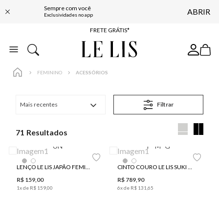
Sempre com você
ABRIR
ENTREGA EXPRESSA*
Exclusividades no app
FRETE GRÁTIS*
BAIXE O APP
10% OFF NA PRIMEIRA COMPRA*
FEMININO
ACESSÓRIOS
Mais recentes
Filtrar
71
UN
P
M
G
LENÇO LE LIS JAPÃO FEMININO
CINTO COURO LE LIS SUKI FEMININO
R$
159
,
00
R$
789
,
90
1
x de
R$
159
,
00
6
x de
R$
131
,
65