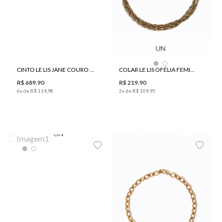
UN
CINTO LE LIS JANE COURO FEMININO
COLAR LE LIS OFÉLIA FEMININO
R$
689
,
90
R$
219
,
90
6
x de
R$
114
,
98
2
x de
R$
109
,
95
UN