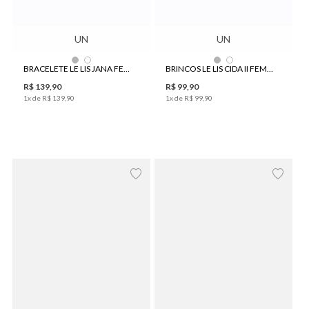
UN
UN
BRACELETE LE LIS JANA FEMININO
BRINCOS LE LIS CIDA II FEMININO
R$
139
,
90
R$
99
,
90
1
x de
R$
139
,
90
1
x de
R$
99
,
90