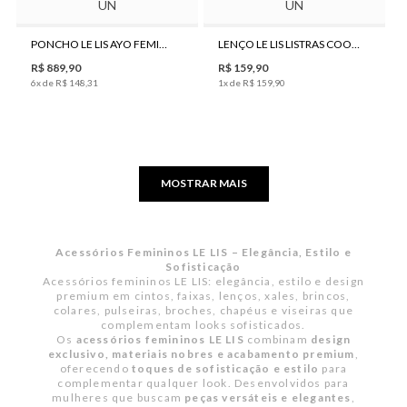
UN
UN
PONCHO LE LIS AYO FEMININO
LENÇO LE LIS LISTRAS COORD II FEMININO
R$
889
,
90
R$
159
,
90
6
x de
R$
148
,
31
1
x de
R$
159
,
90
MOSTRAR MAIS
Acessórios Femininos LE LIS – Elegância, Estilo e
Sofisticação
Acessórios femininos LE LIS: elegância, estilo e design
premium em cintos, faixas, lenços, xales, brincos,
colares, pulseiras, broches, chapéus e viseiras que
complementam looks sofisticados.
Os
acessórios femininos LE LIS
combinam
design
exclusivo, materiais nobres e acabamento premium
,
oferecendo
toques de sofisticação e estilo
para
complementar qualquer look. Desenvolvidos para
mulheres que buscam
peças versáteis e elegantes
,