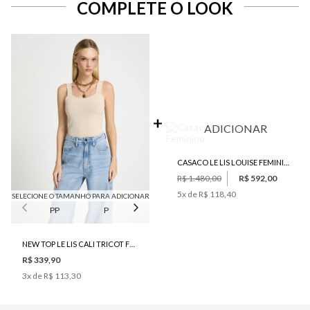
COMPLETE O LOOK
ADICIONAR
CASACO LE LIS LOUISE FEMININO
R$ 1.480,00
R$ 592,00
5
x de
R$ 118,40
SELECIONE O TAMANHO PARA ADICIONAR
PP
P
M
G
NEW TOP LE LIS CALI TRICOT FEMININO
R$ 339,90
3
x de
R$ 113,30