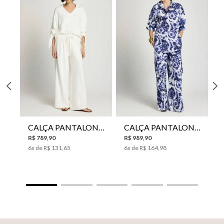
CALÇA PANTALONA LE LIS HORI FEMININA
CALÇA PANTALONA LE LIS JESSICA FEMININA
R$
789
,
90
R$
989
,
90
6
x de
R$
131
,
65
6
x de
R$
164
,
98