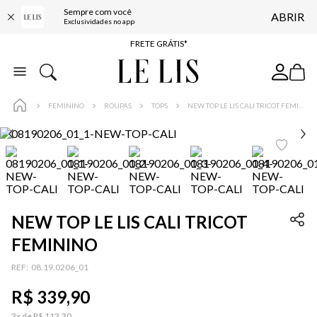
Sempre com você
ABRIR
ENTREGA EXPRESSA*
Exclusividades no app
FRETE GRÁTIS*
BAIXE O APP
10% OFF NA PRIMEIRA COMPRA*
FEMININO
ROUPAS
TOPS
NEW TOP LE LIS CALI TRICOT FEMININO
NEW TOP LE LIS CALI TRICOT
FEMININO
:
08.19.0206_01
R$
339
,
90
3
x de
R$
113
,
30