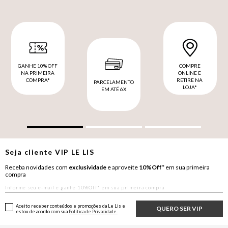
GANHE 10% OFF
COMPRE
NA PRIMEIRA
ONLINE E
COMPRA*
RETIRE NA
PARCELAMENTO
LOJA*
EM ATÉ 6X
Seja cliente
VIP
LE LIS
Receba novidades com
exclusividade
e aproveite
10%Off*
em sua primeira
compra
Aceito receber conteúdos e promoções da Le Lis e
QUERO SER VIP
estou de acordo com sua
Política de Privacidade.