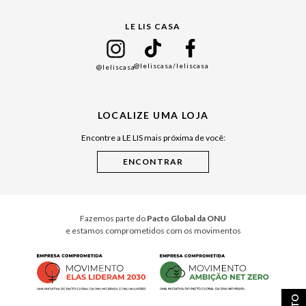
Gift Guide
LE LIS CASA
Mães
Namorados
@leliscasa
/leliscasa
@leliscasa
Japão
Julián Manfredi
LOCALIZE UMA LOJA
Raízes do Pará
Encontre a LE LIS mais próxima de você:
Cuidados Casa
Instruções de Jogos
Minha Loja Le Lis
Le Lis Casa PRO
Fazemos parte do
Pacto Global da ONU
e estamos comprometidos com os movimentos