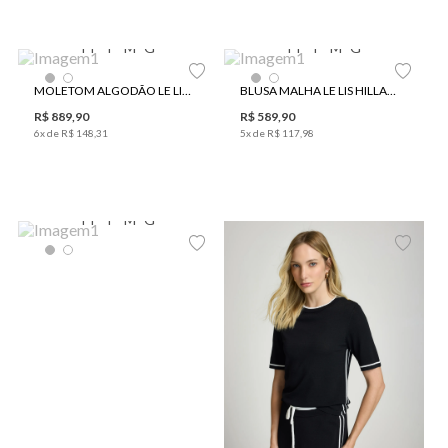
PP
P
M
G
PP
P
M
G
MOLETOM ALGODÃO LE LIS HOODIE FEMININO
BLUSA MALHA LE LIS HILLARY FEMININA
R$
889
,
90
R$
589
,
90
6
x de
R$
148
,
31
5
x de
R$
117
,
98
PP
P
M
G