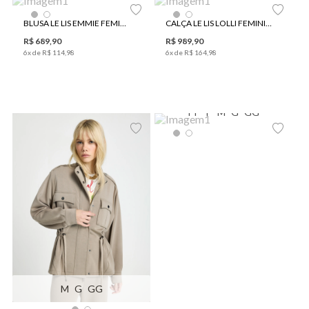
BLUSA LE LIS EMMIE FEMININA
CALÇA LE LIS LOLLI FEMININA
R$
689
,
90
R$
989
,
90
6
x de
R$
114
,
98
6
x de
R$
164
,
98
PP
P
M
G
GG
M
G
GG