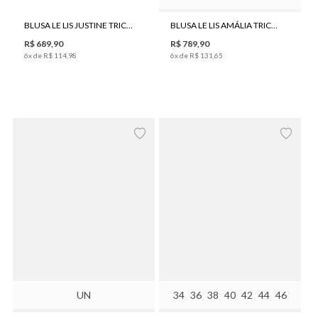
BLUSA LE LIS JUSTINE TRICOT FEMININA
BLUSA LE LIS AMÁLIA TRICOT FEMININA
R$
689
,
90
R$
789
,
90
6
x de
R$
114
,
98
6
x de
R$
131
,
65
UN
34
36
38
40
42
44
46