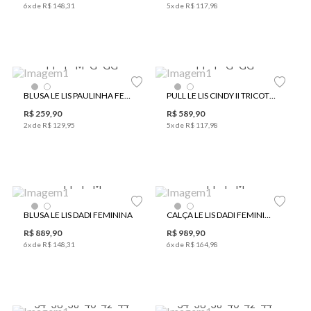
6
x de
R$
148
,
31
5
x de
R$
117
,
98
PP
P
M
G
GG
PP
P
G
GG
BLUSA LE LIS PAULINHA FEMININA
PULL LE LIS CINDY II TRICOT FEMININO
R$
259
,
90
R$
589
,
90
2
x de
R$
129
,
95
5
x de
R$
117
,
98
PP
P
M
PP
P
M
BLUSA LE LIS DADI FEMININA
CALÇA LE LIS DADI FEMININA
R$
889
,
90
R$
989
,
90
6
x de
R$
148
,
31
6
x de
R$
164
,
98
34
36
38
40
42
44
34
36
38
40
42
44