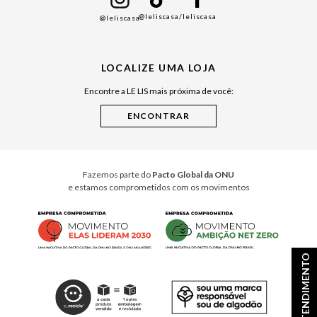
Namorados
@leliscasa
/leliscasa
@leliscasa
Japão
Julián Manfredi
LOCALIZE UMA LOJA
Raízes do Pará
Encontre a LE LIS mais próxima de você:
Cuidados Casa
Instruções de Jogos
Minha Loja Le Lis
Le Lis Casa PRO
Fazemos parte do
Pacto Global da ONU
e estamos comprometidos com os movimentos
ATENDIMENTO