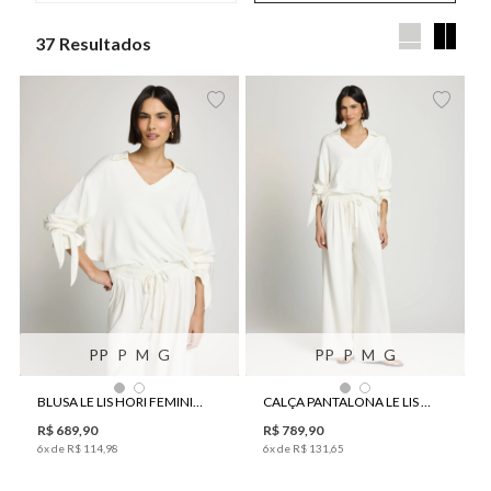
37
PP
P
M
G
PP
P
M
G
BLUSA LE LIS HORI FEMININA
CALÇA PANTALONA LE LIS HORI FEMININA
R$
689
,
90
R$
789
,
90
6
x de
R$
114
,
98
6
x de
R$
131
,
65