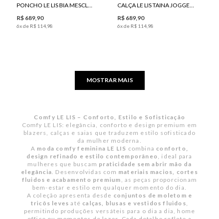
PONCHO LE LIS BIA MESCLA FEMININO
CALÇA LE LIS TAINA JOGGER JEANS FEMININA
R$
689
,
90
R$
689
,
90
6
x de
R$
114
,
98
6
x de
R$
114
,
98
MOSTRAR MAIS
Comfy LE LIS – Conforto, Estilo e Sofisticação
Comfy LE LIS: elegância, conforto e design premium em
blazers, calças e saias que traduzem estilo sofisticado
da mulher moderna.
A
moda comfy feminina LE LIS
combina
conforto,
design refinado e estilo contemporâneo
, ideal para
mulheres que buscam
praticidade sem abrir mão da
elegância
. Desenvolvidas com
materiais macios, cortes
fluidos e acabamento premium
, as peças proporcionam
bem-estar e estilo em qualquer momento do dia.
A coleção apresenta desde
conjuntos de moletom e
tricôs leves
até
calças, blusas e vestidos fluidos
,
permitindo produções versáteis para o dia a dia, home
office ou momentos de lazer. Cada detalhe reflete a