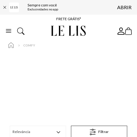
Sempre com você
ABRIR
FRETE GRÁTIS*
Exclusividades no app
BAIXE O APP
10% OFF NA PRIMEIRA COMPRA*
COMPRE ONLINE E RETIRE EM LOJA*
COMFY
ENTREGA EXPRESSA*
FRETE GRÁTIS*
BAIXE O APP
10% OFF NA PRIMEIRA COMPRA*
…
Relevância
Filtrar