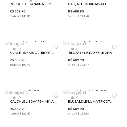
PARKA LE LIS JANAINA FEMININA
CALÇA LE LIS JANAINA FEMININA
R$
889
,
90
R$
689
,
90
6
x de
R$
148
,
31
6
x de
R$
114
,
98
PP
P
M
G
PP
P
M
G
SAIA LE LIS KARINA TRICOT FEMININA
BLUSA LE LIS DAY FEMININA
R$
539
,
90
R$
489
,
90
5
x de
R$
107
,
98
4
x de
R$
122
,
47
G
GG
PP
P
M
G
GG
CALÇA LE LIS DAY FEMININA
BLUSA LE LIS LUMA TRICOT FEMININA
R$
489
,
90
R$
689
,
90
4
x de
R$
122
,
47
6
x de
R$
114
,
98