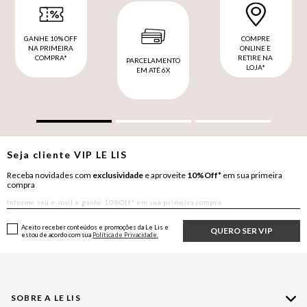
GANHE 10% OFF
COMPRE
NA PRIMEIRA
ONLINE E
COMPRA*
RETIRE NA
PARCELAMENTO
LOJA*
EM ATÉ 6X
Seja cliente
VIP
LE LIS
Receba novidades com
exclusividade
e aproveite
10%Off*
em sua primeira
compra
Aceito receber conteúdos e promoções da Le Lis e
QUERO SER VIP
estou de acordo com sua
Política de Privacidade.
SOBRE A LE LIS