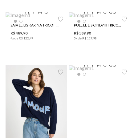
PP
P
M
G
PP
P
M
G
GG
SAIA LE LIS KARINA TRICOT FEMININA
PULL LE LIS CINDY III TRICOT FEMININO
R$
489
,
90
R$
589
,
90
4
x de
R$
122
,
47
5
x de
R$
117
,
98
PP
P
M
G
GG