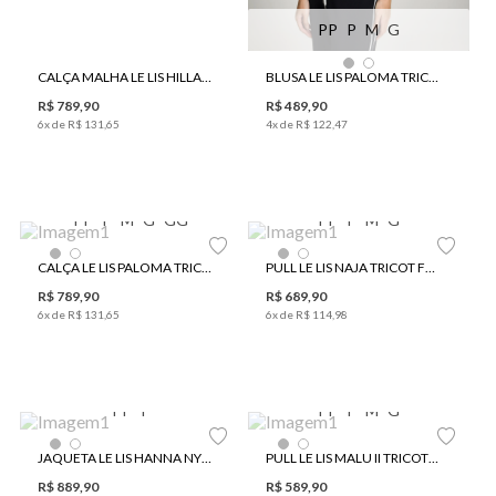
PP
P
M
G
CALÇA MALHA LE LIS HILLARY FEMININA
BLUSA LE LIS PALOMA TRICOT FEMININA
R$
789
,
90
R$
489
,
90
6
x de
R$
131
,
65
4
x de
R$
122
,
47
PP
P
M
G
GG
PP
P
M
G
CALÇA LE LIS PALOMA TRICOT FEMININA
PULL LE LIS NAJA TRICOT FEMININO
R$
789
,
90
R$
689
,
90
6
x de
R$
131
,
65
6
x de
R$
114
,
98
PP
P
PP
P
M
G
JAQUETA LE LIS HANNA NYLON FEMININA
PULL LE LIS MALU II TRICOT FEMININO
R$
889
,
90
R$
589
,
90