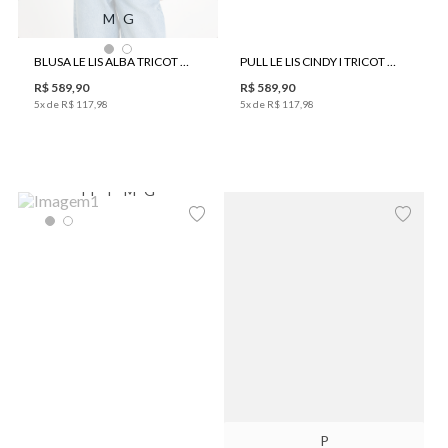
M
G
BLUSA LE LIS ALBA TRICOT FEMININA
PULL LE LIS CINDY I TRICOT FEMININO
R$
589
,
90
R$
589
,
90
5
x de
R$
117
,
98
5
x de
R$
117
,
98
PP
P
M
G
P