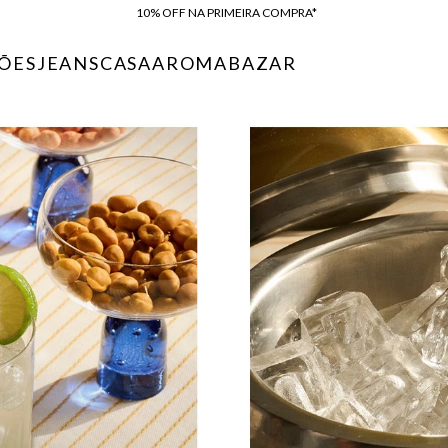
COMPRE ONLINE E RETIRE EM LOJA*
ENTREGA EXPRESSA*
ÕES
JEANS
CASA
AROMA
BAZAR
FRETE GRÁTIS*
BAIXE O APP
10% OFF NA PRIMEIRA COMPRA*