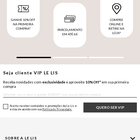
GANHE 10% OFF
COMPRE
NA PRIMEIRA
ONLINE E
COMPRA*
RETIRE NA
PARCELAMENTO
LOJA*
EM ATÉ 6X
Seja cliente
VIP
LE LIS
Receba novidades com
exclusividade
e aproveite
10%Off*
em sua primeira
compra
Aceito receber conteúdos e promoções da Le Lis e
QUERO SER VIP
estou de acordo com sua
Política de Privacidade.
SOBRE A LE LIS