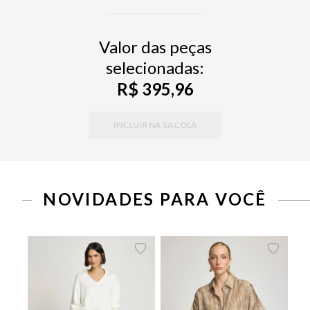
Valor das peças
selecionadas:
R$ 395,96
INCLUIR NA SACOLA
PP
P
M
G
34
36
38
40
42
44
46
NOVIDADES PARA VOCÊ