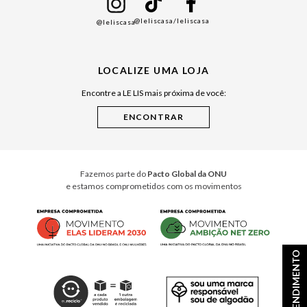
Namorados
@leliscasa
/leliscasa
@leliscasa
Japão
Julián Manfredi
LOCALIZE UMA LOJA
Raízes do Pará
Encontre a LE LIS mais próxima de você:
Cuidados Casa
Instruções de Jogos
Minha Loja Le Lis
Le Lis Casa PRO
Fazemos parte do
Pacto Global da ONU
e estamos comprometidos com os movimentos
ATENDIMENTO