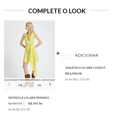
COMPLETE O LOOK
ADICIONAR
JAQUETA LE LIS JANE COURO FEMININA
R$ 6.900,00
6
x de
R$ 1.150,00
SELECIONE O TAMANHO PARA ADICIONAR
34
36
38
40
42
VESTIDO LE LIS LARA FEMININO
R$ 989,90
R$ 395,96
3
x de
R$ 131,98