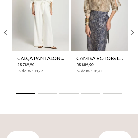
CALÇA PANTALONA LE LIS HORI FEMININA
CAMISA BOTÕES LE LIS YANNA FEMININA
R$
789
,
90
R$
889
,
90
6
x de
R$
131
,
65
6
x de
R$
148
,
31