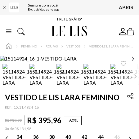
Sempre com você
ABRIR
ENTREGA EXPRESSA*
Exclusividades no app
FRETE GRÁTIS*
BAIXE O APP
10% OFF NA PRIMEIRA COMPRA*
FEMININO
ROUPAS
VESTIDOS
VESTIDO LE LIS LARA FEMININO
VESTIDO LE LIS LARA FEMININO
:
15.11.4924_16
R$
395
,
96
-
60%
R$
989
,
90
3
x de
R$
131
,
98
34
36
38
40
42
44
46