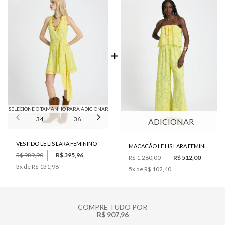
SELECIONE O TAMANHO PARA ADICIONAR
34
36
38
40
42
ADICIONAR
VESTIDO LE LIS LARA FEMININO
MACACÃO LE LIS LARA FEMININO
R$ 989,90
R$ 395,96
R$ 1.280,00
R$ 512,00
3
x de
R$ 131,98
5
x de
R$ 102,40
COMPRE TUDO POR
R$ 907,96