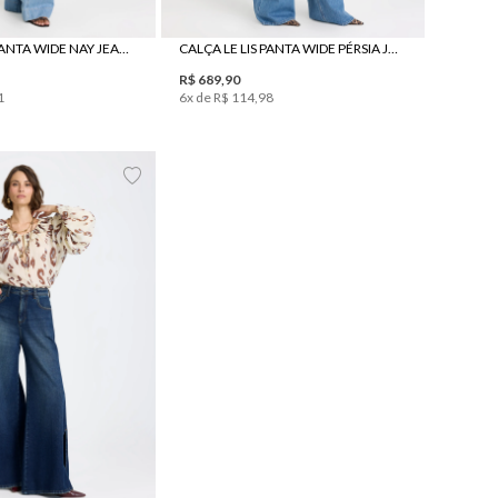
CALÇA LE LIS PANTA WIDE NAY JEANS FEMININA
CALÇA LE LIS PANTA WIDE PÉRSIA JEANS FEMININA
R$
689
,
90
1
6
x de
R$
114
,
98
8
40
42
44