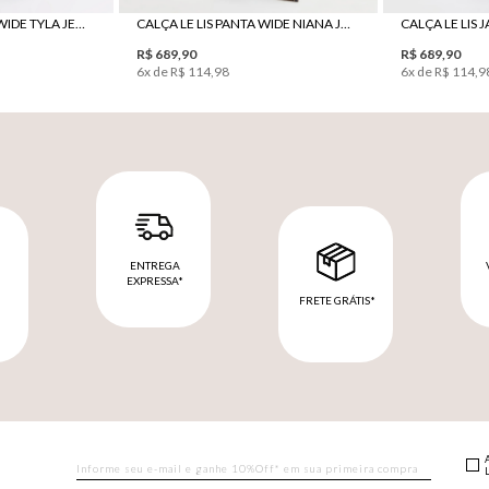
CALÇA LE LIS PANTA WIDE TYLA JEANS FEMININA
CALÇA LE LIS PANTA WIDE NIANA JEANS FEMININA
R$
689
,
90
R$
689
,
90
6
x de
R$
114
,
98
6
x de
R$
114
,
9
ENTREGA
EXPRESSA*
FRETE GRÁTIS*
M