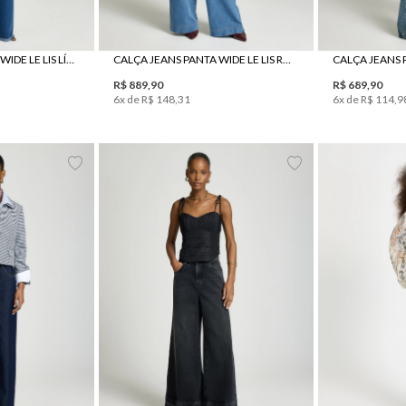
CALÇA JEANS PANTA WIDE LE LIS LÍVIA FEMININA
CALÇA JEANS PANTA WIDE LE LIS RENATA FEMININA
R$
889
,
90
R$
689
,
90
6
x de
R$
148
,
31
6
x de
R$
114
,
9
0
42
44
34
36
38
40
42
34
36