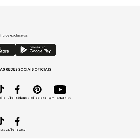
fícios exclusivos
AS REDES SOCIAIS OFICIAIS
elis
/lelisblanc
/lelisblanc
@mundolelis
A
iscasa
/leliscasa