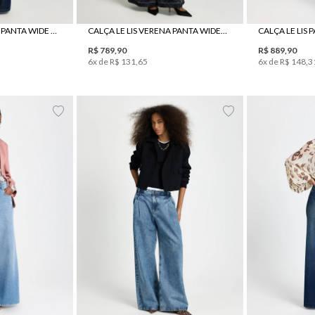
CALÇA LE LIS JÉSSICA PANTA WIDE JEANS FEMININA
CALÇA LE LIS VERENA PANTA WIDE BLACK JEANS FEMININA
R$
789
,
90
R$
889
,
90
6
x de
R$
131
,
65
6
x de
R$
148
,
3
0
42
44
34
36
38
40
42
44
36
3