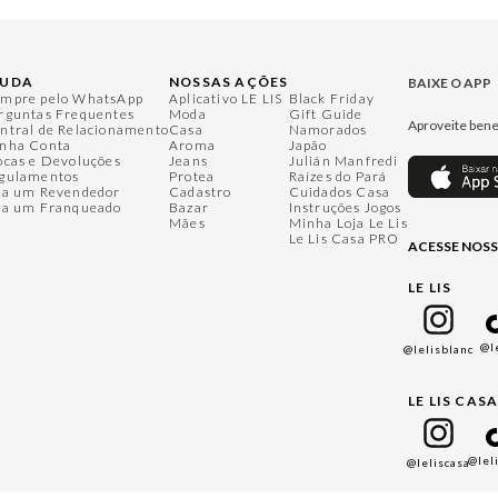
JUDA
NOSSAS AÇÕES
BAIXE O APP
mpre pelo WhatsApp
Aplicativo LE LIS
Black Friday
rguntas Frequentes
Moda
Gift Guide
Aproveite bene
ntral de Relacionamento
Casa
Namorados
nha Conta
Aroma
Japão
ocas e Devoluções
Jeans
Julián Manfredi
gulamentos
Protea
Raízes do Pará
ja um Revendedor
Cadastro
Cuidados Casa
ja um Franqueado
Bazar
Instruções Jogos
Mães
Minha Loja Le Lis
Le Lis Casa PRO
ACESSE NOSS
LE LIS
@l
@lelisblanc
LE LIS CAS
@lel
@leliscasa