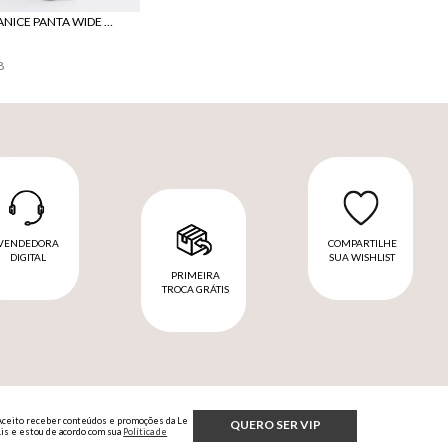
CALÇA LE LIS JANICE PANTA WIDE JEANS FEMININA
8
VENDEDORA
COMPARTILHE
DIGITAL
SUA WISHLIST
PRIMEIRA
TROCA GRÁTIS
Aceito receber conteúdos e promoções da Le
QUERO SER VIP
Lis e estou de acordo com sua
Política de
Privacidade.