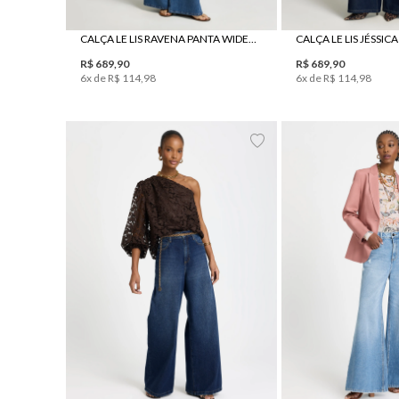
CALÇA LE LIS RAVENA PANTA WIDE JEANS FEMININA
R$
689
,
90
R$
689
,
90
6
x de
R$
114
,
98
6
x de
R$
114
,
98
36
38
40
42
44
34
36
38
4