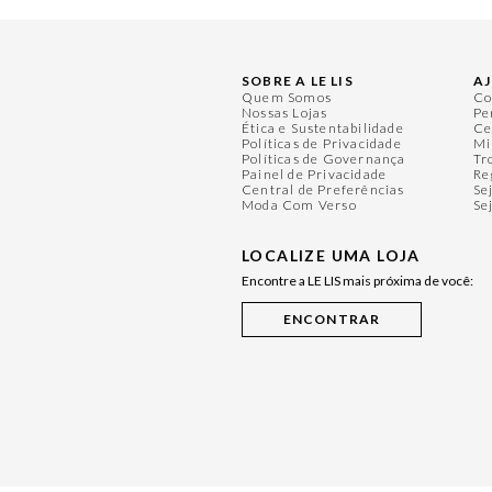
SOBRE A LE LIS
A
Quem Somos
Co
Nossas Lojas
Pe
Ética e Sustentabilidade
Ce
Políticas de Privacidade
Mi
Políticas de Governança
Tr
Painel de Privacidade
Re
Central de Preferências
Se
Moda Com Verso
Se
LOCALIZE UMA LOJA
Encontre a LE LIS mais próxima de você: