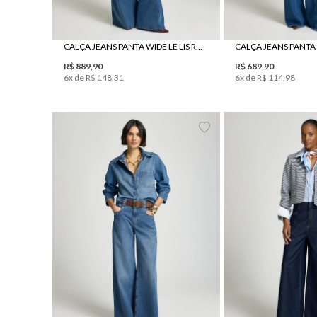
CALÇA JEANS PANTA WIDE LE LIS RORY FEMININA
R$
889
,
90
R$
689
,
90
6
x de
R$
148
,
31
6
x de
R$
114
,
98
34
36
38
40
42
44
34
36
38
4