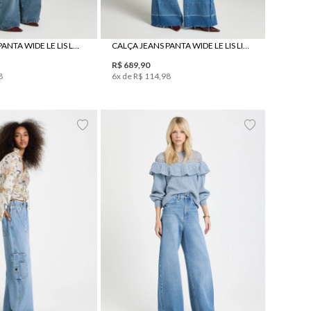
CALÇA JEANS PANTA WIDE LE LIS LARA FEMININA
CALÇA JEANS PANTA WIDE LE LIS LIANA FEMININA
R$
689
,
90
8
6
x de
R$
114
,
98
38
40
42
44
34
36
38
40
42
44