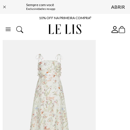
Sempre com você
ABRIR
BAIXE O APP
Exclusividades no app
10% OFF NA PRIMEIRA COMPRA*
COMPRE ONLINE E RETIRE EM LOJA*
ENTREGA EXPRESSA*
FRETE GRÁTIS*
BAIXE O APP
10% OFF NA PRIMEIRA COMPRA*