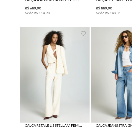
R$
689
,
90
R$
889
,
90
6
x de
R$
114
,
98
6
x de
R$
148
,
31
34
36
38
40
42
44
46
34
36
38
40
CALÇA RETA LE LIS STELLA VI FEMININA