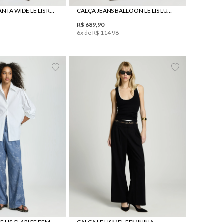
CALÇA JEANS PANTA WIDE LE LIS RENATA FEMININA
CALÇA JEANS BALLOON LE LIS LUCY FEMININA
R$
689
,
90
6
x de
R$
114
,
98
M
G
GG
34
36
38
40
42
44
46
CALÇA AMPLA LE LIS CLARICE FEMININA
CALÇA LE LIS MEL FEMININA