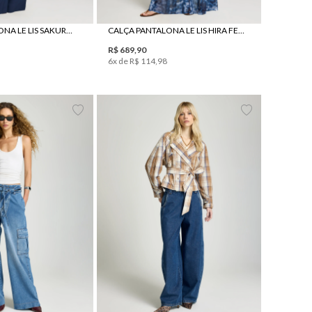
CALÇA PANTALONA LE LIS SAKURA II FEMININA
CALÇA PANTALONA LE LIS HIRA FEMININA
R$
689
,
90
6
x de
R$
114
,
98
38
40
42
44
34
36
38
40
42