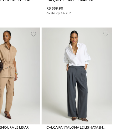
R$
889
,
90
6
x de
R$
148
,
31
38
40
42
44
34
36
38
40
42
44
46
CALÇA SARJA CENOURA LE LIS ARAMINTA FEMININA
CALÇA PANTALONA LE LIS NATASHA FEMININA