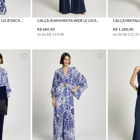
CALÇA PANTALONA LE LIS JESSICA FEMININA
CALÇA JEANS PANTA WIDE LE LIS ISIS FEMININA
R$
689
,
90
R$
1
.
280
,
00
6
x de
R$
114
,
98
6
x de
R$
213
,
33
42
44
34
36
38
40
42
44
34
36