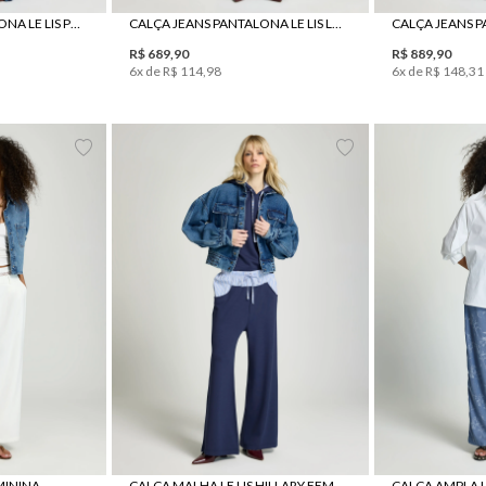
CALÇA JEANS PANTALONA LE LIS PILAR FEMININA
CALÇA JEANS PANTALONA LE LIS LORNA FEMININA
R$
689
,
90
R$
889
,
90
6
x de
R$
114
,
98
6
x de
R$
148
,
31
42
44
46
PP
P
M
G
PP
P
EMININA
CALÇA MALHA LE LIS HILLARY FEMININA