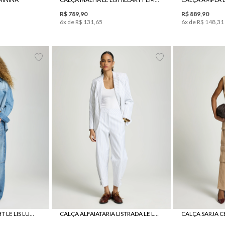
R$
789
,
90
R$
889
,
90
6
x de
R$
131
,
65
6
x de
R$
148
,
31
42
44
34
36
38
40
42
44
46
34
36
CALÇA JEANS STRAIGHT LE LIS LUCILA FEMININA
CALÇA ALFAIATARIA LISTRADA LE LIS MARIANA FEMININA