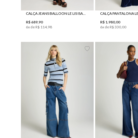
CALÇA JEANS BALLOON LE LIS ISADORA FEMININA
R$
689
,
90
R$
1
.
980
,
00
6
x de
R$
114
,
98
6
x de
R$
330
,
00
34
36
38
40
42
34
36
38
40