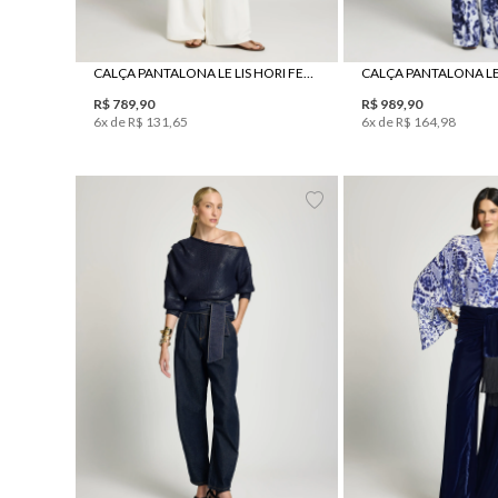
CALÇA PANTALONA LE LIS HORI FEMININA
R$
789
,
90
R$
989
,
90
6
x de
R$
131
,
65
6
x de
R$
164
,
98
34
36
38
40
42
44
34
36
38
40