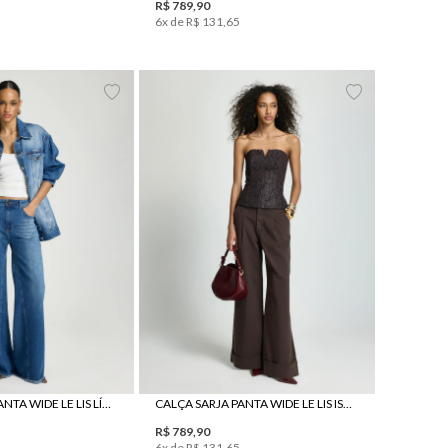
R$
789
,
90
6
x de
R$
131
,
65
40
42
44
38
34
36
38
40
42
CALÇA JEANS PANTA WIDE LE LIS LÍVIA FEMININA
CALÇA SARJA PANTA WIDE LE LIS ISABELA I FEMININA
R$
789
,
90
6
x de
R$
131
,
65