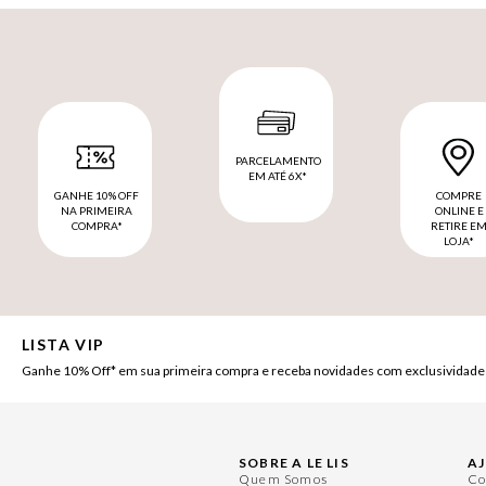
PARCELAMENTO
EM ATÉ 6X*
GANHE 10% OFF
COMPRE
NA PRIMEIRA
ONLINE E
COMPRA*
RETIRE E
LOJA*
LISTA VIP
Ganhe 10% Off* em sua primeira compra e receba novidades com exclusividade
SOBRE A LE LIS
A
Quem Somos
Co