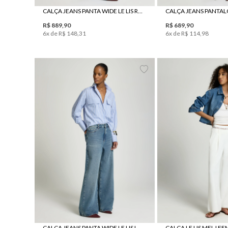
CALÇA JEANS PANTA WIDE LE LIS RORY FEMININA
R$
889
,
90
R$
689
,
90
6
x de
R$
148
,
31
6
x de
R$
114
,
98
34
36
38
40
42
44
34
36
38
40
CALÇA JEANS PANTA WIDE LE LIS LARA FEMININA
CALÇA LE LIS MEL I F