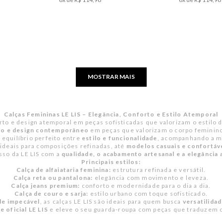
MOSTRAR MAIS
Calças Femininas LE LIS – Elegância, Conforto e Estilo Atemporal
orto e design atemporal em peças sofisticadas que valorizam o estil
rto e design contemporâneo
em peças que valorizam o corpo feminin
equilíbrio perfeito entre
estilo e funcionalidade
, acompanhando a m
 ideais para composições refinadas, até
modelos casuais e confortáv
so da LE LIS com a
qualidade, o acabamento artesanal e a elegância
Principais estilos:
Calça de alfaiataria feminina:
estrutura refinada e versátil.
Calça reta ou pantalona:
elegância com movimento e leveza.
Calça jeans premium:
conforto e modernidade para o dia a dia.
Calça de couro e sarja:
estilo urbano com toque sofisticado.
de impecável
, as calças LE LIS são ideais para quem busca
versatilidad
 oficial LE LIS
e eleve o seu guarda-roupa com peças que traduzem 