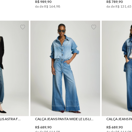
R$
989
,
90
R$
789
,
90
6
x de
R$
164
,
98
6
x de
R$
131
,
65
42
44
34
36
38
40
42
44
34
36
CALÇA JEANS RETA LE LIS ASTRA FEMININA
CALÇA JEANS PANTA WIDE LE LIS LIANA FEMININA
R$
689
,
90
R$
689
,
90
6
x de
R$
114
,
98
6
x de
R$
114
,
98