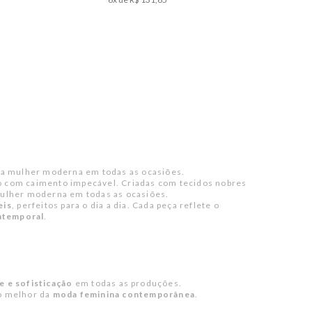
o da mulher moderna em todas as ocasiões.
o com caimento impecável. Criadas com tecidos nobres
ulher moderna em todas as ocasiões.
eis
, perfeitos para o dia a dia. Cada peça reflete o
 atemporal
.
e e sofisticação
em todas as produções.
o melhor da
moda feminina contemporânea
.