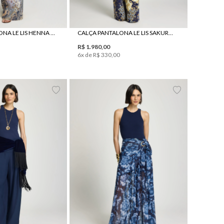
CALÇA PANTALONA LE LIS HENNA FEMININA
CALÇA PANTALONA LE LIS SAKURA I FEMININA
R$
1
.
980
,
00
6
x de
R$
330
,
00
38
40
42
44
PP
P
M
G