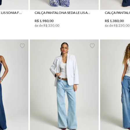
CALÇA PANTALONA LE LIS SONIA FEMININA
CALÇA PANTALONA SEDA LE LIS AKARI FEMININA
R$
1
.
980
,
00
R$
1
.
380
,
00
6
x de
R$
330
,
00
6
x de
R$
230
,
00
42
44
34
36
38
40
42
44
34
36