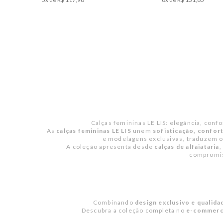
Calças femininas LE LIS: elegância, conf
As
calças femininas LE LIS
unem
sofisticação, confo
e modelagens exclusivas, traduzem o 
A coleção apresenta desde
calças de alfaiataria
,
compromis
Combinando
design exclusivo e qualida
Descubra a coleção completa no
e-commerce