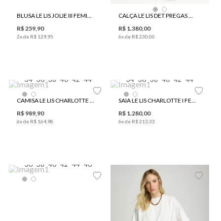
BLUSA LE LIS JOLIE III FEMININA
CALÇA LE LIS DET PREGAS CLAUDIA FEMININA
R$
259
,
90
R$
1
.
380
,
00
2
x de
R$
129
,
95
6
x de
R$
230
,
00
34
36
38
40
42
44
34
36
38
40
42
44
CAMISA LE LIS CHARLOTTE I FEMININA
SAIA LE LIS CHARLOTTE I FEMININA
R$
989
,
90
R$
1
.
280
,
00
6
x de
R$
164
,
98
6
x de
R$
213
,
33
36
38
40
42
44
46