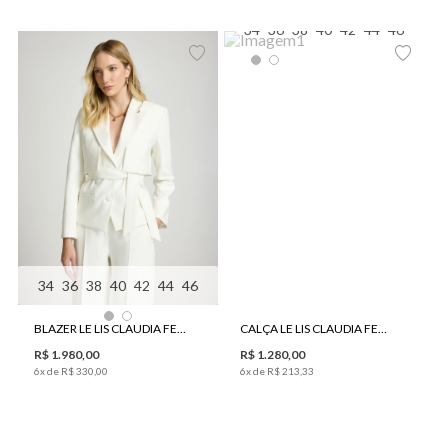
34
36
38
40
42
44
46
34
36
38
40
42
44
46
BLAZER LE LIS CLAUDIA FEMININO
CALÇA LE LIS CLAUDIA FEMININA
R$
1
.
980
,
00
R$
1
.
280
,
00
6
x de
R$
330
,
00
6
x de
R$
213
,
33