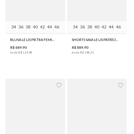
34
36
38
40
42
44
46
34
36
38
40
42
44
46
BLUSA LE LIS PIETRA FEMININA
SHORTS SAIA LE LIS PATRÍCIA FEMININO
R$
689
,
90
R$
889
,
90
6
x de
R$
114
,
98
6
x de
R$
148
,
31