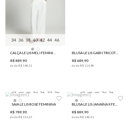
34
36
38
40
42
44
46
CALÇA LE LIS MEL I FEMININA
BLUSA LE LIS GABI I TRICOT FEMININA
R$
889
,
90
R$
689
,
90
6
x de
R$
148
,
31
6
x de
R$
114
,
98
34
36
38
40
42
44
46
34
36
38
40
42
SAIA LE LIS ROSE FEMININA
BLUSA LE LIS JANAÍNA II FEMININA
R$
789
,
90
R$
889
,
90
6
x de
R$
131
,
65
6
x de
R$
148
,
31