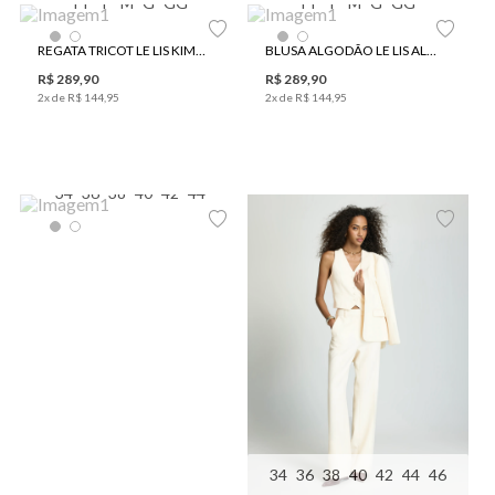
PP
P
M
G
GG
PP
P
M
G
GG
REGATA TRICOT LE LIS KIMMI II FEMININA
BLUSA ALGODÃO LE LIS ALL DENIM FEMININA
R$
289
,
90
R$
289
,
90
2
x de
R$
144
,
95
2
x de
R$
144
,
95
34
36
38
40
42
44
34
36
38
40
42
44
46