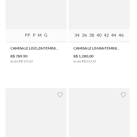
PP
P
M
G
34
36
38
40
42
44
46
CAMISA LE LIS ELZA FEMININA
CAMISA LE LIS MIA FEMININA
R$
789
,
90
R$
1
.
280
,
00
6
x de
R$
131
,
65
6
x de
R$
213
,
33