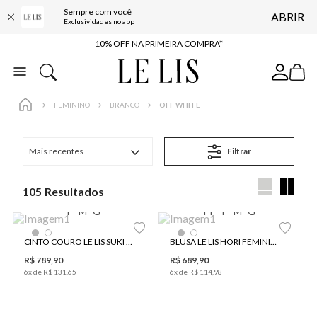
Sempre com você
ABRIR
BAIXE O APP
Exclusividades no app
10% OFF NA PRIMEIRA COMPRA*
COMPRE ONLINE E RETIRE EM LOJA*
ENTREGA EXPRESSA*
FEMININO
BRANCO
OFF WHITE
FRETE GRÁTIS*
BAIXE O APP
Mais recentes
Filtrar
10% OFF NA PRIMEIRA COMPRA*
105
P
M
G
PP
P
M
G
CINTO COURO LE LIS SUKI FEMININO
BLUSA LE LIS HORI FEMININA
R$
789
,
90
R$
689
,
90
6
x de
R$
131
,
65
6
x de
R$
114
,
98