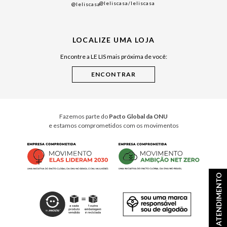
@leliscasa
/leliscasa
@leliscasa
Japão
Julián Manfredi
LOCALIZE UMA LOJA
Raízes do Pará
Encontre a LE LIS mais próxima de você:
Cuidados Casa
Instruções de Jogos
Minha Loja Le Lis
Le Lis Casa PRO
Fazemos parte do
Pacto Global da ONU
e estamos comprometidos com os movimentos
ATENDIMENTO