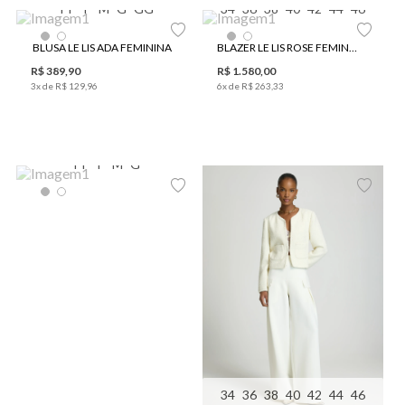
PP
P
M
G
GG
34
36
38
40
42
44
46
BLUSA LE LIS ADA FEMININA
BLAZER LE LIS ROSE FEMININO
R$
389
,
90
R$
1
.
580
,
00
3
x de
R$
129
,
96
6
x de
R$
263
,
33
PP
P
M
G
34
36
38
40
42
44
46