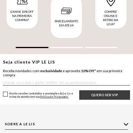
GANHE 10% OFF
COMPRE
NA PRIMEIRA
ONLINE E
COMPRA*
RETIRE NA
PARCELAMENTO
LOJA*
EM ATÉ 6X
Seja cliente
VIP
LE LIS
Receba novidades com
exclusividade
e aproveite
10%Off*
em sua primeira
compra
Aceito receber conteúdos e promoções da Le Lis e
QUERO SER VIP
estou de acordo com sua
Política de Privacidade.
SOBRE A LE LIS