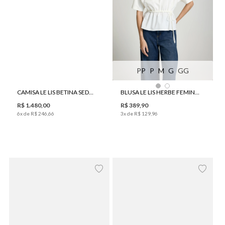
PP
P
M
G
GG
CAMISA LE LIS BETINA SEDA FEMININA
BLUSA LE LIS HERBE FEMININA
R$
1
.
480
,
00
R$
389
,
90
6
x de
R$
246
,
66
3
x de
R$
129
,
96