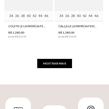
34
36
38
40
42
44
46
34
36
38
40
42
44
46
COLETE LE LIS PATRÍCIA FEMININO
CALÇA LE LIS PATRÍCIA FEMININA
R$
1
.
280
,
00
R$
1
.
280
,
00
6
x de
R$
213
,
33
6
x de
R$
213
,
33
MOSTRAR MAIS