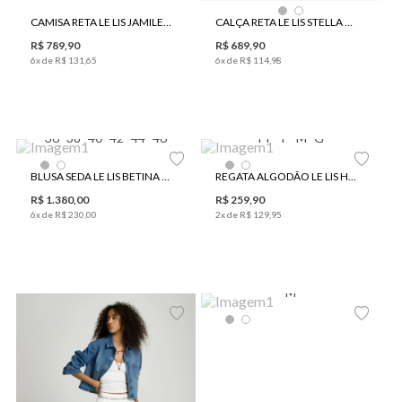
CAMISA RETA LE LIS JAMILE FEMININA
CALÇA RETA LE LIS STELLA VI FEMININA
R$
789
,
90
R$
689
,
90
6
x de
R$
131
,
65
6
x de
R$
114
,
98
36
38
40
42
44
46
PP
P
M
G
BLUSA SEDA LE LIS BETINA FEMININA
REGATA ALGODÃO LE LIS HERBY FEMININA
R$
1
.
380
,
00
R$
259
,
90
6
x de
R$
230
,
00
2
x de
R$
129
,
95
M