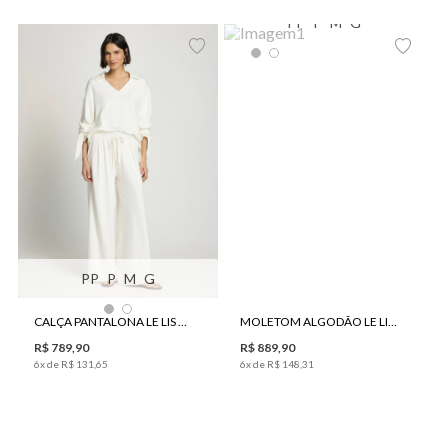
PP
P
M
G
PP
P
M
G
CALÇA PANTALONA LE LIS HORI FEMININA
MOLETOM ALGODÃO LE LIS HOODIE FEMININO
R$
789
,
90
R$
889
,
90
6
x de
R$
131
,
65
6
x de
R$
148
,
31