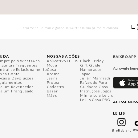
JUDA
NOSSAS AÇÕES
BAIXE O APP
mpre pelo WhatsApp
Aplicativo LE LIS
Black Friday
rguntas Frequentes
Moda
Gift Guide
Aproveite bene
ntral de Relacionamento
Casa
Namorados
nha Conta
Aroma
Japão
ocas e Devoluções
Jeans
Julián Manfredi
gulamentos
Protea
Raízes do Pará
ja um Revendedor
Cadastro
Cuidados Casa
ja um Franqueado
Bazar
Instruções Jogos
Mães
Minha Loja Le Lis
Le Lis Casa PRO
ACESSE NOSS
LE LIS
@l
@lelisblanc