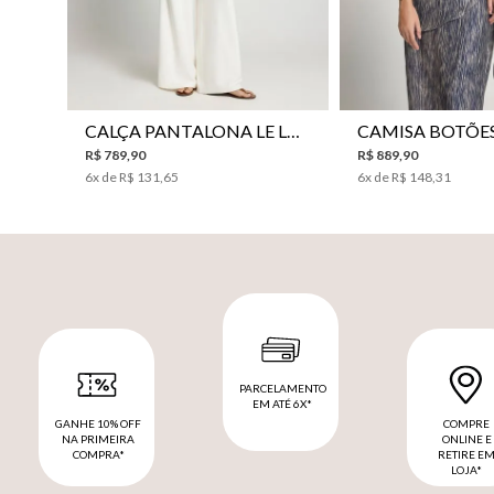
CALÇA PANTALONA LE LIS HORI FEMININA
R$
789
,
90
R$
889
,
90
6
x de
R$
131
,
65
6
x de
R$
148
,
31
PARCELAMENTO
EM ATÉ 6X*
GANHE 10% OFF
COMPRE
NA PRIMEIRA
ONLINE E
COMPRA*
RETIRE E
LOJA*