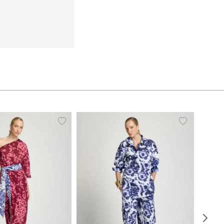
38
40
42
44
PP
P
M
G