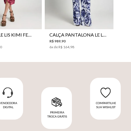
VESTIDO LE LIS KIMI FEMININO
CALÇA PANTALONA LE LIS JESSICA FEMININA
R$
989
,
90
00
6
x de
R$
164
,
98
VENDEDORA
COMPARTILHE
DIGITAL
SUA WISHLIST
PRIMEIRA
TROCA GRÁTIS