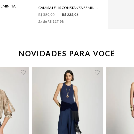
 FEMININA
CAMISA LE LIS CONSTANZA FEMININA
6
R$ 589,90
R$ 235,96
2
x de
R$ 117,98
42
44
46
34
36
38
40
42
44
34
36
NOVIDADES PARA VOCÊ