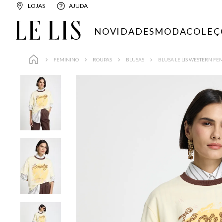
LOJAS
AJUDA
NOVIDADES
MODA
COLEÇ
FEMININO
ROUPAS
BLUSAS
BLUSA LE LIS WESTERN FE