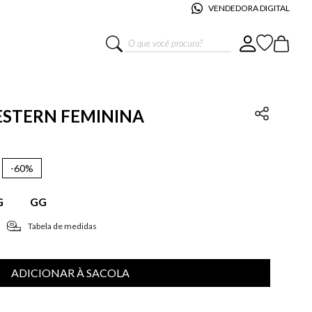
VENDEDORA DIGITAL
O que você procura?
WESTERN FEMININA
-
60%
G
GG
Tabela de medidas
ADICIONAR À SACOLA