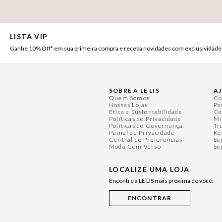
LISTA VIP
Ganhe 10% Off* em sua primeira compra e receba novidades com exclusividade
SOBRE A LE LIS
A
Quem Somos
Co
Nossas Lojas
Pe
Ética e Sustentabilidade
Ce
Políticas de Privacidade
Mi
Políticas de Governança
Tr
Painel de Privacidade
Re
Central de Preferências
Se
Moda Com Verso
Se
LOCALIZE UMA LOJA
Encontre a LE LIS mais próxima de você: