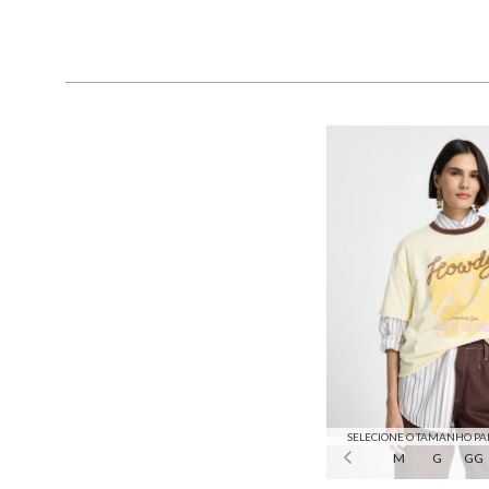
SELECIONE O TAMANHO PA
M
G
GG