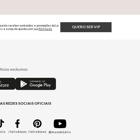
Aceito receber conteúdos e promoções da Le
QUERO SER VIP
Lis e estou de acordo com sua
Política de
Privacidade.
fícios exclusivos
AS REDES SOCIAIS OFICIAIS
elis
/lelisblanc
/lelisblanc
@mundolelis