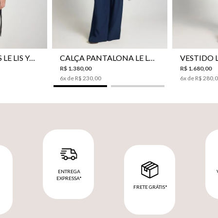
CAMISA BOTÕES LE LIS YANNA FEMININA
CALÇA PANTALONA LE LIS SAKURA II FEMININA
R$
1
.
380
,
00
R$
1
.
680
,
00
6
x de
R$
230
,
00
6
x de
R$
280
,
ENTREGA
EXPRESSA*
FRETE GRÁTIS*
M