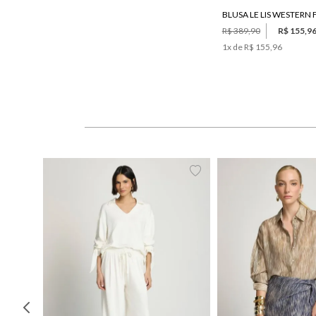
BLUSA LE LIS WESTERN
R$ 389,90
R$ 155,9
1
x de
R$ 155,96
PP
P
M
G
34
36
38
40