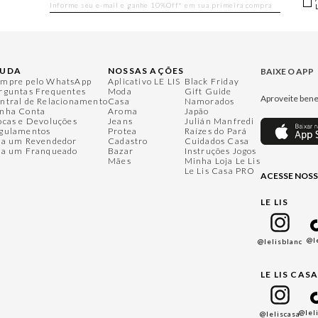
JUDA
NOSSAS AÇÕES
BAIXE O APP
mpre pelo WhatsApp
Aplicativo LE LIS
Black Friday
rguntas Frequentes
Moda
Gift Guide
Aproveite bene
ntral de Relacionamento
Casa
Namorados
nha Conta
Aroma
Japão
ocas e Devoluções
Jeans
Julián Manfredi
gulamentos
Protea
Raízes do Pará
ja um Revendedor
Cadastro
Cuidados Casa
ja um Franqueado
Bazar
Instruções Jogos
Mães
Minha Loja Le Lis
Le Lis Casa PRO
ACESSE NOSS
LE LIS
@l
@lelisblanc
LE LIS CAS
@lel
@leliscasa