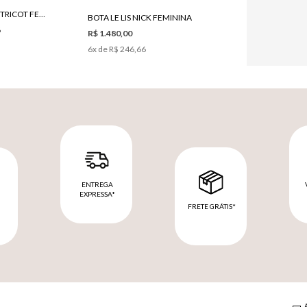
CONJUNTO LE LIS JOSIE TRICOT FEMININO
BOTA LE LIS NICK FEMININA
6
R$ 1.480,00
6
x de
R$ 246,66
ENTREGA
EXPRESSA*
FRETE GRÁTIS*
M