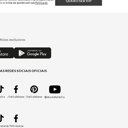
QUERO SER VIP
Lis e estou de acordo com sua
Política de
Privacidade.
fícios exclusivos
AS REDES SOCIAIS OFICIAIS
elis
/lelisblanc
/lelisblanc
@mundolelis
A
iscasa
/leliscasa