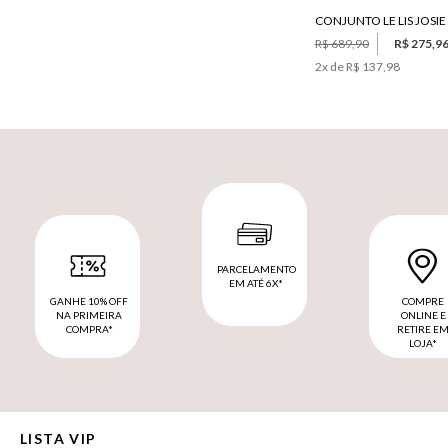
R$ 689,90
R$ 275,9
2
x de
R$ 137,98
PARCELAMENTO
EM ATÉ 6X*
GANHE 10% OFF
COMPRE
NA PRIMEIRA
ONLINE E
COMPRA*
RETIRE E
LOJA*
LISTA VIP