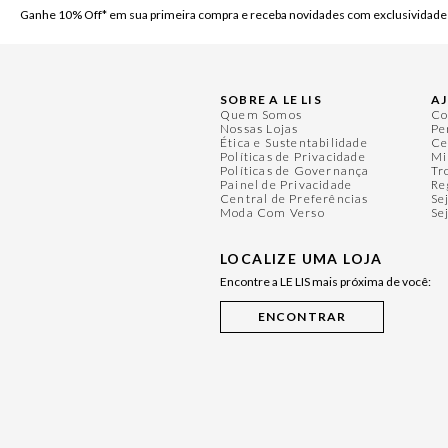
Ganhe 10% Off* em sua primeira compra e receba novidades com exclusividade
SOBRE A LE LIS
A
Quem Somos
Co
Nossas Lojas
Pe
Ética e Sustentabilidade
Ce
Políticas de Privacidade
Mi
Políticas de Governança
Tr
Painel de Privacidade
Re
Central de Preferências
Se
Moda Com Verso
Se
LOCALIZE UMA LOJA
Encontre a LE LIS mais próxima de você: