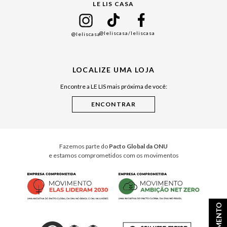
LE LIS CASA
Mães
Namorados
@leliscasa
/leliscasa
@leliscasa
Japão
Julián Manfredi
LOCALIZE UMA LOJA
Raízes do Pará
Encontre a LE LIS mais próxima de você:
Cuidados Casa
Instruções de Jogos
Minha Loja Le Lis
Le Lis Casa PRO
Fazemos parte do
Pacto Global da ONU
e estamos comprometidos com os movimentos