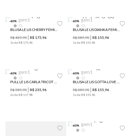
P
G
PP
P
M
G
GG
-
60
%
-
60
%
BLUSA LE LIS CHERRY FEMININA
BLUSA LE LIS DIANKA FEMININA
R$
439
,
90
R$
175
,
96
R$
389
,
90
R$
155
,
96
1
x de
R$
175
,
96
1
x de
R$
155
,
96
G
M
-
60
%
-
60
%
Últimas Peças
PULL LE LIS CARLA TRICOT FEMININO
BLUSA LE LIS GOTTA LOVE FEMININA
R$
589
,
90
R$
235
,
96
R$
389
,
90
R$
155
,
96
2
x de
R$
117
,
98
1
x de
R$
155
,
96
P
G
-
60
%