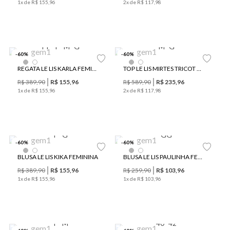
1
x de
R$
155
,
96
2
x de
R$
117
,
98
PP
P
M
G
M
G
-
60
%
-
60
%
REGATA LE LIS KARLA FEMININA
TOP LE LIS MIRTES TRICOT FEMININO
R$
389
,
90
R$
155
,
96
R$
589
,
90
R$
235
,
96
1
x de
R$
155
,
96
2
x de
R$
117
,
98
P
G
GG
-
60
%
-
60
%
BLUSA LE LIS KIKA FEMININA
BLUSA LE LIS PAULINHA FEMININA
R$
389
,
90
R$
155
,
96
R$
259
,
90
R$
103
,
96
1
x de
R$
155
,
96
1
x de
R$
103
,
96
P
M
40
42