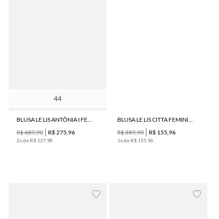
44
BLUSA LE LIS ANTÔNIA I FEMININA
BLUSA LE LIS CITTA FEMININA
R$
689
,
90
R$
275
,
96
R$
389
,
90
R$
155
,
96
2
x de
R$
137
,
98
1
x de
R$
155
,
96