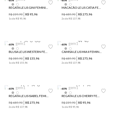
-
60
%
-
60
%
REGATA LE LIS GINI FEMININA
MACACÃO LE LIS CATIA FEMININO
R$
239
,
90
R$
95
,
96
R$
689
,
90
R$
275
,
96
1
x de
R$
95
,
96
2
x de
R$
137
,
98
P
M
G
GG
44
46
-
60
%
-
60
%
BLUSA LE LIS WESTERN FEMININA
CAMISA LE LIS MIA II FEMININA
R$
389
,
90
R$
155
,
96
R$
689
,
90
R$
275
,
96
1
x de
R$
155
,
96
2
x de
R$
137
,
98
PP
P
M
G
PP
P
M
-
60
%
-
60
%
REGATA LE LIS ISABEL FEMININA
REGATA LE LIS CHERRY FEMININA
R$
689
,
90
R$
275
,
96
R$
239
,
90
R$
95
,
96
2
x de
R$
137
,
98
1
x de
R$
95
,
96