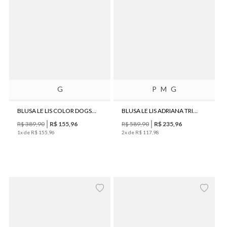
G
P
M
G
BLUSA LE LIS COLOR DOGS FEMININA
BLUSA LE LIS ADRIANA TRICOT FEMININA
R$
389
,
90
R$
155
,
96
R$
589
,
90
R$
235
,
96
1
x de
R$
155
,
96
2
x de
R$
117
,
98