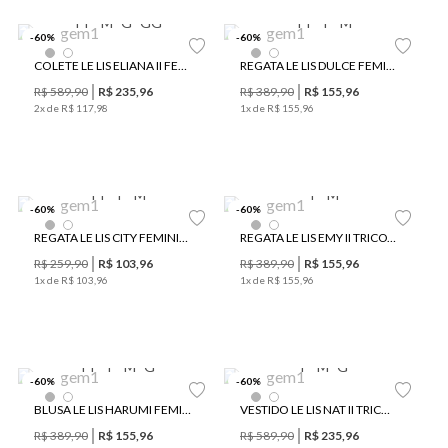
PP
M
G
GG
PP
P
M
-
60
%
-
60
%
COLETE LE LIS ELIANA II FEMININO
REGATA LE LIS DULCE FEMININA
R$
589
,
90
R$
235
,
96
R$
389
,
90
R$
155
,
96
2
x de
R$
117
,
98
1
x de
R$
155
,
96
PP
P
M
P
M
-
60
%
-
60
%
REGATA LE LIS CITY FEMININA
REGATA LE LIS EMY II TRICOT FEMININA
R$
259
,
90
R$
103
,
96
R$
389
,
90
R$
155
,
96
1
x de
R$
103
,
96
1
x de
R$
155
,
96
PP
P
M
G
P
M
G
-
60
%
-
60
%
BLUSA LE LIS HARUMI FEMININA
VESTIDO LE LIS NAT II TRICOT FEMININO
R$
389
,
90
R$
155
,
96
R$
589
,
90
R$
235
,
96