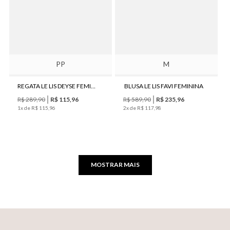
PP
M
REGATA LE LIS DEYSE FEMININA
BLUSA LE LIS FAVI FEMININA
R$
289
,
90
R$
115
,
96
R$
589
,
90
R$
235
,
96
1
x de
R$
115
,
96
2
x de
R$
117
,
98
MOSTRAR MAIS