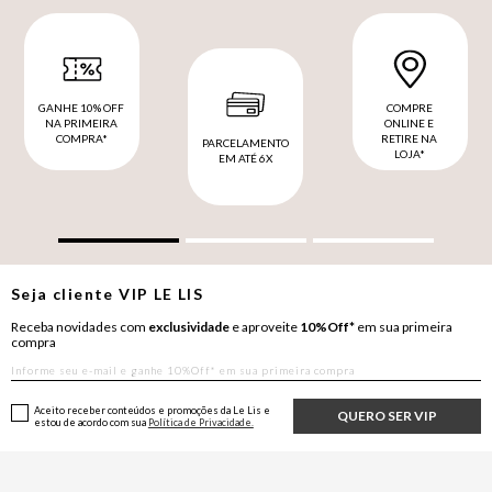
GANHE 10% OFF
COMPRE
NA PRIMEIRA
ONLINE E
COMPRA*
RETIRE NA
PARCELAMENTO
LOJA*
EM ATÉ 6X
Seja cliente
VIP
LE LIS
Receba novidades com
exclusividade
e aproveite
10%Off*
em sua primeira
compra
Aceito receber conteúdos e promoções da Le Lis e
QUERO SER VIP
estou de acordo com sua
Política de Privacidade.