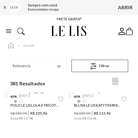
Sempre com você
ABRIR
ENTREGA EXPRESSA*
Exclusividades no app
FRETE GRÁTIS*
BAIXE O APP
10% OFF NA PRIMEIRA COMPRA*
BAZAR
Relevância
Filtrar
381
P
M
G
P
-
60
%
-
60
%
POLO LE LIS LOLA II TRICOT FEMININA
BLUSA LE LIS KATY FEMININA
R$
589
,
90
R$
235
,
96
R$
289
,
90
R$
115
,
96
2
x de
R$
117
,
98
1
x de
R$
115
,
96