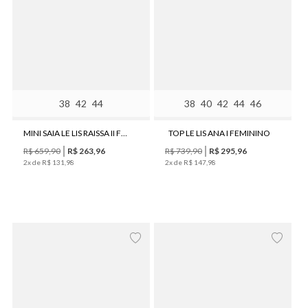
38
42
44
38
40
42
44
46
MINI SAIA LE LIS RAISSA II FEMININA
TOP LE LIS ANA I FEMININO
R$
659
,
90
R$
263
,
96
R$
739
,
90
R$
295
,
96
2
x de
R$
131
,
98
2
x de
R$
147
,
98