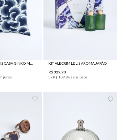
UN
UN
ALMOFADA LE LIS CASA GINKO MEGA
KIT ALECRIM LE LIS AROMA JAPÃO
R$
329
,
90
m juros
3
x
R$
109
,
96
sem juros