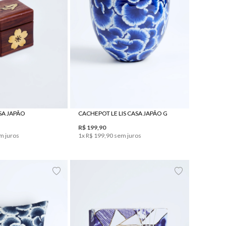
UN
UN
ASA JAPÃO
CACHEPOT LE LIS CASA JAPÃO G
R$
199
,
90
m juros
1
x
R$
199
,
90
sem juros