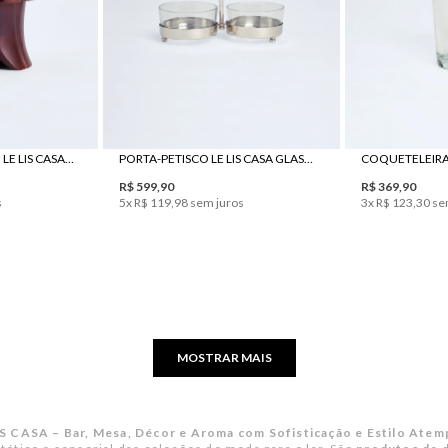
UN
ENFEITE DECORATIVO LE LIS CASA CIRCO
PORTA-PETISCO LE LIS CASA GLASS II
COQUETELEIRA L
R$
599
,
90
R$
369
,
90
s
5
x
R$
119
,
98
sem juros
3
x
R$
123
,
30
se
MOSTRAR MAIS
IS CASA – Bar, Mesa, Décor e Aroma com Sofisticação e Estilo Atem