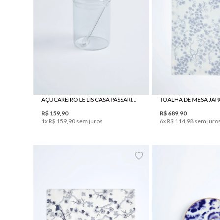
UN
UN
AÇUCAREIRO LE LIS CASA PASSARINHO
R$
159
,
90
R$
689
,
90
1
x
R$
159
,
90
sem juros
6
x
R$
114
,
98
sem juro