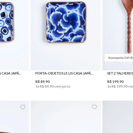
Acompanha Gift B
UN
PORTA-OBJETOS LE LIS CASA JAPÃO II
PORTA-OBJETOS LE LIS CASA JAPÃO I
SET 2 TALHERE
R$
89
,
90
R$
199
,
90
1
x
R$
89
,
90
sem juros
1
x
R$
199
,
90
se