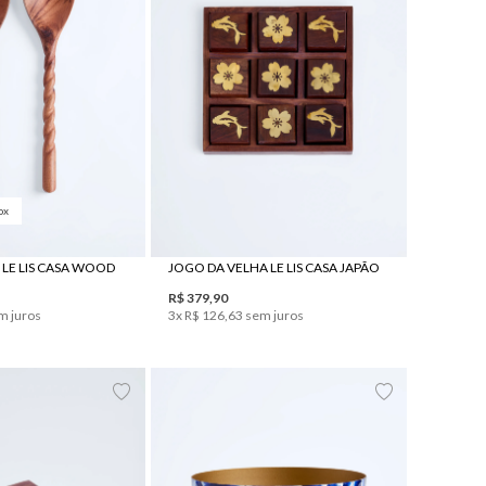
ox
UN
UN
S LE LIS CASA WOOD
JOGO DA VELHA LE LIS CASA JAPÃO
R$
379
,
90
m juros
3
x
R$
126
,
63
sem juros