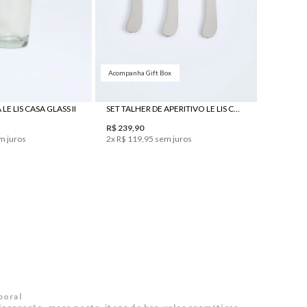
Acompanha Gift Box
UN
UN
E LIS CASA GLASS II
SET TALHER DE APERITIVO LE LIS CASA CAFÉ
R$
239
,
90
m juros
2
x
R$
119
,
95
sem juros
poral