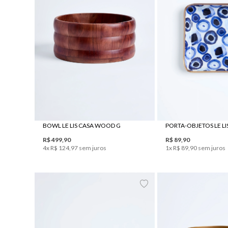
UN
UN
BOWL LE LIS CASA WOOD G
R$
499
,
90
R$
89
,
90
4
x
R$
124
,
97
sem juros
1
x
R$
89
,
90
sem juros