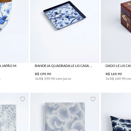
UN
A JAPÃO M
BANDEJA QUADRADA LE LIS CASA JAPÃO
DADO LE LIS C
R$
199
,
90
R$
169
,
90
s
1
x
R$
199
,
90
sem juros
1
x
R$
169
,
90
se