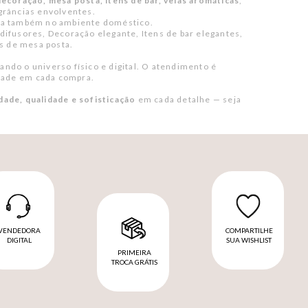
ecoração, mesa posta, itens de bar, velas aromáticas
,
grâncias envolventes.
arca também no ambiente doméstico.
difusores, Decoração elegante, Itens de bar elegantes,
s de mesa posta.
ando o universo físico e digital. O atendimento é
idade em cada compra.
dade, qualidade e sofisticação
em cada detalhe — seja
VENDEDORA
COMPARTILHE
DIGITAL
SUA WISHLIST
PRIMEIRA
TROCA GRÁTIS