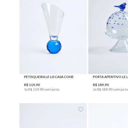
UN
UN
PETISQUEIRA LE LIS CASA CONE
R$
119
,
90
R$
189
,
90
1
x
R$
119
,
90
sem juros
1
x
R$
189
,
90
sem juro