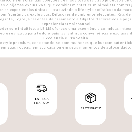
ético e sensorial das coleções de moda para o lar. São
produtos de d
tes
e
pijamas exclusivos
, que combinam estética minimalista com fra
criar experiências únicas — traduzindo o lifestyle sofisticado da m
om fragrâncias exclusivas, Difusores de ambiente elegantes, Kits de 
legante, Jogos, Presentes de casamento e Objetos decorativos e peça
Experiência Omnichannel
derno e intuitivo
, a LE LIS oferece uma experiência completa, integr
vio é realizado para
todo o país
, garantindo conveniência e exclusiv
Excelência e Propósito
festyle premium
, conectando-se com mulheres que buscam
autentici
em suas roupas, em sua casa ou em seus momentos de autocuidado.
ENTREGA
EXPRESSA*
FRETE GRÁTIS*
M