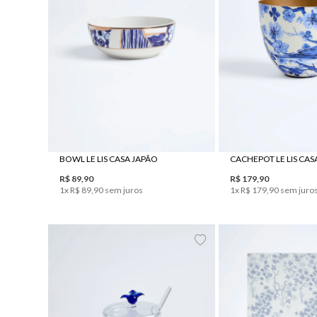
UN
UN
BOWL LE LIS CASA JAPÃO
CACHEPOT LE LIS CAS
R$
89
,
90
R$
179
,
90
1
x
R$
89
,
90
sem juros
1
x
R$
179
,
90
sem juro