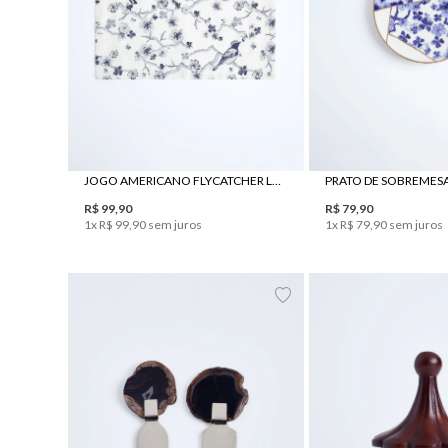
UN
UN
JOGO AMERICANO FLYCATCHER LE LIS CASA E JRJ TECIDOS
R$
99
,
90
R$
79
,
90
1
x
R$
99
,
90
sem juros
1
x
R$
79
,
90
sem juros