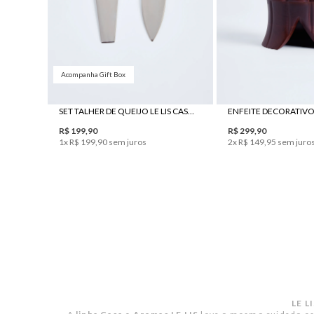
Acompanha Gift Box
UN
UN
SET TALHER DE QUEIJO LE LIS CASA CAFÉ
R$
199
,
90
R$
299
,
90
1
x
R$
199
,
90
sem juros
2
x
R$
149
,
95
sem juro
LE L