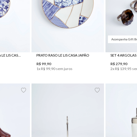
Acompanha Gift B
UN
PRATO DE SOBREMESA LE LIS CASA JAPÃO
PRATO RASO LE LIS CASA JAPÃO
R$
99
,
90
R$
279
,
90
1
x
R$
99
,
90
sem juros
2
x
R$
139
,
95
se