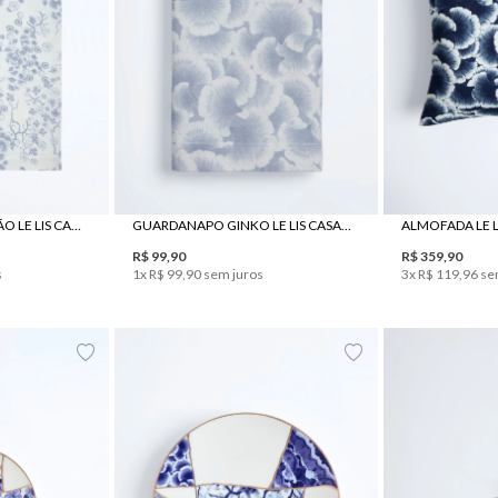
UN
TOALHA DE MESA JAPÃO LE LIS CASA E JRJ TECIDOS
GUARDANAPO GINKO LE LIS CASA E JRJ TECIDOS
R$
99
,
90
R$
359
,
90
s
1
x
R$
99
,
90
sem juros
3
x
R$
119
,
96
se