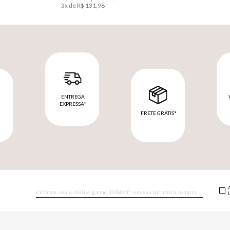
3
x de
R$
131
,
98
ENTREGA
EXPRESSA*
FRETE GRÁTIS*
M