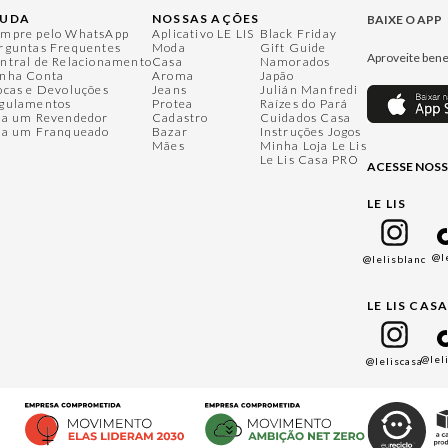
JUDA
NOSSAS AÇÕES
BAIXE O APP
mpre pelo WhatsApp
Aplicativo LE LIS
Black Friday
rguntas Frequentes
Moda
Gift Guide
Aproveite bene
ntral de Relacionamento
Casa
Namorados
nha Conta
Aroma
Japão
ocas e Devoluções
Jeans
Julián Manfredi
gulamentos
Protea
Raízes do Pará
ja um Revendedor
Cadastro
Cuidados Casa
ja um Franqueado
Bazar
Instruções Jogos
Mães
Minha Loja Le Lis
Le Lis Casa PRO
ACESSE NOSS
LE LIS
@l
@lelisblanc
LE LIS CAS
@lel
@leliscasa