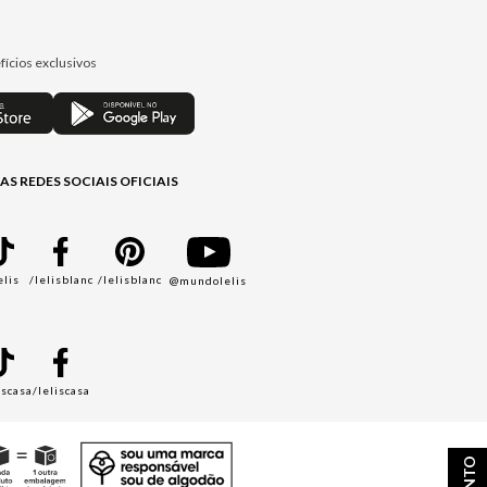
fícios exclusivos
AS REDES SOCIAIS OFICIAIS
elis
/lelisblanc
/lelisblanc
@mundolelis
A
iscasa
/leliscasa