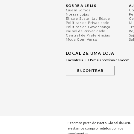
SOBRE A LE LIS
A
Quem Somos
Co
Nossas Lojas
Pe
Ética e Sustentabilidade
Ce
Políticas de Privacidade
Mi
Políticas de Governança
Tr
Painel de Privacidade
Re
Central de Preferências
Se
Moda Com Verso
Se
LOCALIZE UMA LOJA
Encontre a LE LIS mais próxima de você:
Fazemos parte do
Pacto Global da ONU
e estamos comprometidos com os
movimentos