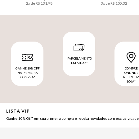
2
x de
R$
131
,
98
3
x de
R$
105
,
32
PARCELAMENTO
EM ATÉ 6X*
GANHE 10% OFF
COMPRE
NA PRIMEIRA
ONLINE E
COMPRA*
RETIRE E
LOJA*
LISTA VIP
Ganhe 10% Off* em sua primeira compra e receba novidades com exclusividade