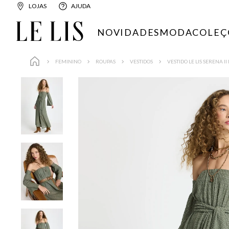
LOJAS
AJUDA
NOVIDADES
MODA
COLEÇ
FEMININO
ROUPAS
VESTIDOS
VESTIDO LE LIS SERENA I