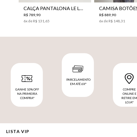
CALÇA PANTALONA LE LIS HORI FEMININA
R$
789
,
90
R$
889
,
90
6
x de
R$
131
,
65
6
x de
R$
148
,
31
PARCELAMENTO
EM ATÉ 6X*
GANHE 10% OFF
COMPRE
NA PRIMEIRA
ONLINE E
COMPRA*
RETIRE E
LOJA*
LISTA VIP