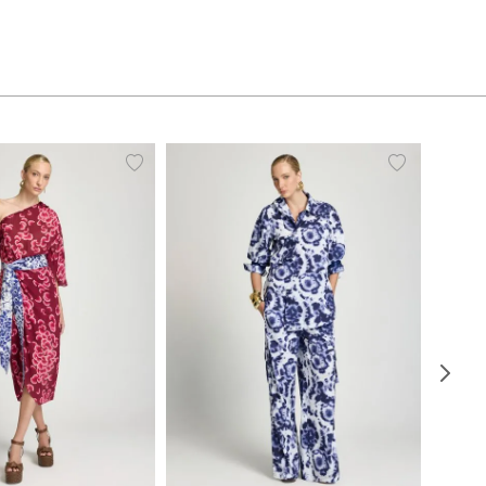
38
40
42
44
PP
P
M
G