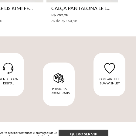
VESTIDO LE LIS KIMI FEMININO
CALÇA PANTALONA LE LIS JESSICA FEMININA
R$
989
,
90
00
6
x de
R$
164
,
98
VENDEDORA
COMPARTILHE
DIGITAL
SUA WISHLIST
PRIMEIRA
TROCA GRÁTIS
Aceito receber conteúdos e promoções da Le
QUERO SER VIP