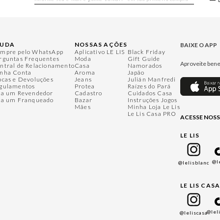
JUDA
NOSSAS AÇÕES
BAIXE O APP
mpre pelo WhatsApp
Aplicativo LE LIS
Black Friday
rguntas Frequentes
Moda
Gift Guide
Aproveite bene
ntral de Relacionamento
Casa
Namorados
nha Conta
Aroma
Japão
ocas e Devoluções
Jeans
Julián Manfredi
gulamentos
Protea
Raízes do Pará
ja um Revendedor
Cadastro
Cuidados Casa
ja um Franqueado
Bazar
Instruções Jogos
Mães
Minha Loja Le Lis
Le Lis Casa PRO
ACESSE NOSS
LE LIS
@l
@lelisblanc
LE LIS CAS
@lel
@leliscasa