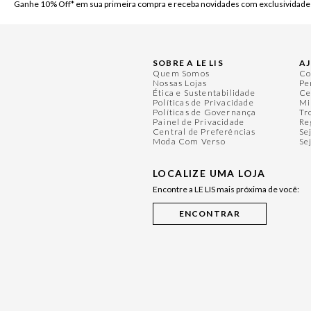
Ganhe 10% Off* em sua primeira compra e receba novidades com exclusividade
SOBRE A LE LIS
A
Quem Somos
Co
Nossas Lojas
Pe
Ética e Sustentabilidade
Ce
Políticas de Privacidade
Mi
Políticas de Governança
Tr
Painel de Privacidade
Re
Central de Preferências
Se
Moda Com Verso
Se
LOCALIZE UMA LOJA
Encontre a LE LIS mais próxima de você: