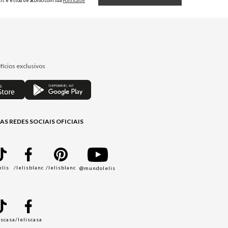
Lis e estou de acordo com sua
Política de
Privacidade.
fícios exclusivos
AS REDES SOCIAIS OFICIAIS
elis
/lelisblanc
/lelisblanc
@mundolelis
A
iscasa
/leliscasa