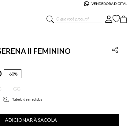
VENDEDORA DIGITAL
O que você procura?
 SERENA II FEMININO
0
-
60%
G
GG
Tabela de medidas
ADICIONAR À SACOLA