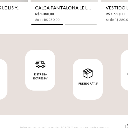
CAMISA BOTÕES LE LIS YANNA FEMININA
CALÇA PANTALONA LE LIS SAKURA II FEMININA
R$
1
.
380
,
00
R$
1
.
680
,
00
6
x de
R$
230
,
00
6
x de
R$
280
,
ENTREGA
EXPRESSA*
FRETE GRÁTIS*
M