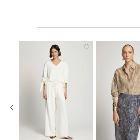
PP
P
M
G
34
36
38
40