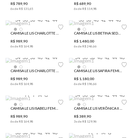
R$
789
,
90
R$
689
,
90
6
x de
R$
131
,
65
6
x de
R$
114
,
98
34
36
38
40
42
44
36
38
40
42
44
46
CAMISA LE LIS CHARLOTTE II FEMININA
CAMISA LE LIS BETINA SEDA FEMININA
R$
989
,
90
R$
1
.
480
,
00
6
x de
R$
164
,
98
6
x de
R$
246
,
66
34
36
38
40
42
44
34
36
38
40
42
44
46
CAMISA LE LIS CHARLOTTE I FEMININA
CAMISA LE LIS SAFIRA FEMININA
R$
989
,
90
R$
1
.
180
,
00
6
x de
R$
164
,
98
6
x de
R$
196
,
66
PP
P
M
G
34
36
38
40
42
44
46
CAMISA LE LIS ISABELI FEMININA
CAMISA LE LIS VERÔNICA II FEMININA
R$
989
,
90
R$
389
,
90
6
x de
R$
164
,
98
3
x de
R$
129
,
96
36
38
40
42
44
46
PP
P
M
G