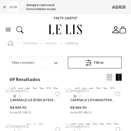
Sempre com você
ABRIR
ENTREGA EXPRESSA*
Exclusividades no app
FRETE GRÁTIS*
BAIXE O APP
10% OFF NA PRIMEIRA COMPRA*
FEMININO
ROUPAS
CAMISAS
Mais recentes
Filtrar
69
34
36
38
40
42
44
46
34
36
38
40
42
44
CAMISA LE LIS JESSICA FEMININA
CAMISA LE LIS HANA FEMININA
R$
889
,
90
R$
889
,
90
6
x de
R$
148
,
31
6
x de
R$
148
,
31
PP
P
M
34
36
38
40
42
44
46