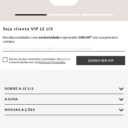
Seja cliente
VIP
LE LIS
Receba novidades com
exclusividade
e aproveite
10%Off*
em sua primeira
compra
Aceito receber conteúdos e promoções da Le Lis e
QUERO SER VIP
estou de acordo com sua
Política de Privacidade.
SOBRE A LE LIS
AJUDA
Quem Somos
Nossas Lojas
NOSSAS AÇÕES
Compre pelo WhatsApp
Ética e Sustentabilidade
Perguntas Frequentes
Aplicativo LE LIS
Política de Privacidade