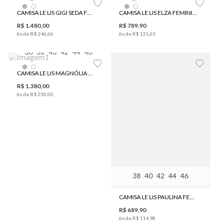
CAMISA LE LIS GIGI SEDA FEMININA
CAMISA LE LIS ELZA FEMININA
R$
1
.
480
,
00
R$
789
,
90
6
x de
R$
246
,
66
6
x de
R$
131
,
65
36
38
40
42
44
46
CAMISA LE LIS MAGNÓLIA SEDA FEMININA
R$
1
.
380
,
00
6
x de
R$
230
,
00
38
40
42
44
46
CAMISA LE LIS PAULINA FEMININA
R$
689
,
90
6
x de
R$
114
,
98