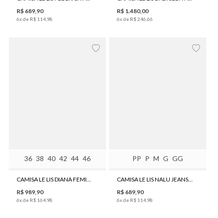
R$
689
,
90
R$
1
.
480
,
00
6
x de
R$
114
,
98
6
x de
R$
246
,
66
36
38
40
42
44
46
PP
P
M
G
GG
CAMISA LE LIS DIANA FEMININA
CAMISA LE LIS NALU JEANS FEMININA
R$
989
,
90
R$
689
,
90
6
x de
R$
164
,
98
6
x de
R$
114
,
98