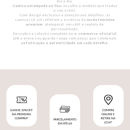
dia a dia.
Camisa estampada ou lisa:
escolha o modelo que traduz
o seu estilo.
Com design exclusivo e atenção aos detalhes, as
camisas LE LIS refletem a essência da
moda feminina
premium
: atemporal, versátil e repleta de
personalidade.
Descubra a coleção completa no
e-commerce oficial LE
LIS
e eleve seu guarda-roupa com peças que combinam
sofisticação e autenticidade em cada detalhe
.
GANHE 10% OFF
COMPRE
NA PRIMEIRA
ONLINE E
COMPRA*
RETIRE NA
PARCELAMENTO
LOJA*
EM ATÉ 6X