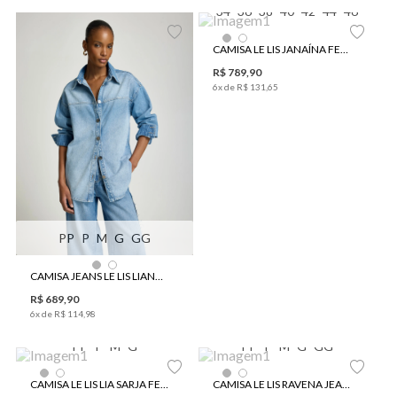
34
36
38
40
42
44
46
CAMISA LE LIS JANAÍNA FEMININA
R$
789
,
90
6
x de
R$
131
,
65
PP
P
M
G
GG
CAMISA JEANS LE LIS LIANA FEMININA
R$
689
,
90
6
x de
R$
114
,
98
PP
P
M
G
PP
P
M
G
GG
CAMISA LE LIS LIA SARJA FEMININA
CAMISA LE LIS RAVENA JEANS FEMININA