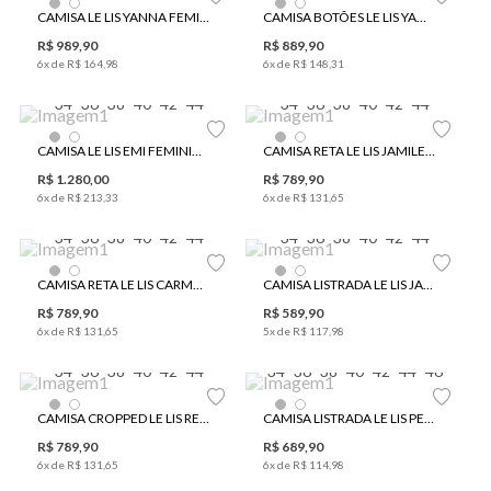
CAMISA LE LIS YANNA FEMININA
CAMISA BOTÕES LE LIS YANNA FEMININA
R$
989
,
90
R$
889
,
90
6
x de
R$
164
,
98
6
x de
R$
148
,
31
34
36
38
40
42
44
34
36
38
40
42
44
CAMISA LE LIS EMI FEMININA
CAMISA RETA LE LIS JAMILE FEMININA
R$
1
.
280
,
00
R$
789
,
90
6
x de
R$
213
,
33
6
x de
R$
131
,
65
34
36
38
40
42
44
34
36
38
40
42
44
CAMISA RETA LE LIS CARMEN FEMININA
CAMISA LISTRADA LE LIS JAQUELINE FEMININA
R$
789
,
90
R$
589
,
90
6
x de
R$
131
,
65
5
x de
R$
117
,
98
34
36
38
40
42
44
34
36
38
40
42
44
46
CAMISA CROPPED LE LIS RENÊ FEMININA
CAMISA LISTRADA LE LIS PENÉLOPE FEMININA
R$
789
,
90
R$
689
,
90
6
x de
R$
131
,
65
6
x de
R$
114
,
98