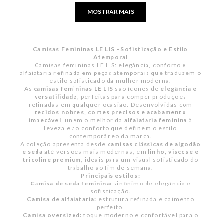
MOSTRAR MAIS
Camisas Femininas LE LIS –Sofisticação e Estilo
Atemporal
Camisas femininas LE LIS: elegância, conforto e
alfaiataria refinada em peças atemporais que traduzem o
estilo sofisticado da mulher moderna.
As
camisas femininas LE LIS
são ícones de
elegância e
versatilidade
, perfeitas para compor produções
refinadas em qualquer ocasião. Desenvolvidas com
tecidos nobres, cortes precisos e acabamento
impecável
, unem o melhor da
alfaiataria feminina
à
leveza e ao conforto que definem o estilo
contemporâneo da marca.
A coleção apresenta desde
camisas clássicas de algodão
e seda
até versões mais modernas, em
linho, viscose e
tricoline premium
, ideais para um visual sofisticado do
trabalho ao fim de semana.
Principais estilos:
Camisa de seda feminina:
sinônimo de elegância e
sofisticação.
Camisa de alfaiataria:
estrutura refinada e caimento
perfeito.
Camisa oversized:
toque moderno e confortável para o