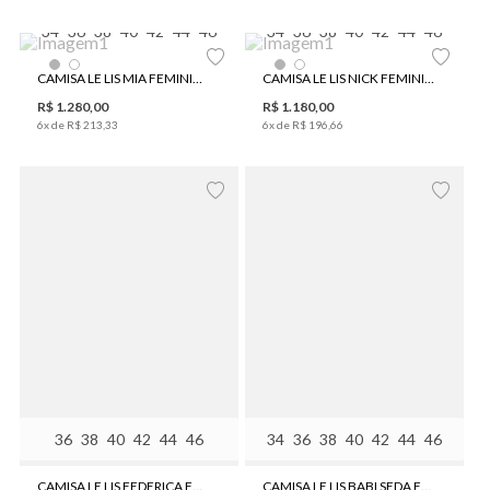
34
36
38
40
42
44
46
34
36
38
40
42
44
46
CAMISA LE LIS MIA FEMININA
CAMISA LE LIS NICK FEMININA
R$
1
.
280
,
00
R$
1
.
180
,
00
6
x de
R$
213
,
33
6
x de
R$
196
,
66
36
38
40
42
44
46
34
36
38
40
42
44
46
CAMISA LE LIS FEDERICA FEMININA
CAMISA LE LIS BABI SEDA FEMININA