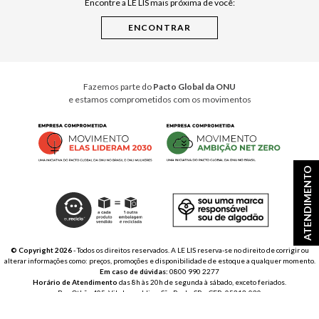
Encontre a LE LIS mais próxima de você:
Cuidados Casa
Instruções de Jogos
Minha Loja Le Lis
Le Lis Casa PRO
Fazemos parte do
Pacto Global da ONU
e estamos comprometidos com os movimentos
ATENDIMENTO
© Copyright 2026
- Todos os direitos reservados. A LE LIS reserva-se no direito de corrigir ou
alterar informações como: preços, promoções e disponibilidade de estoque a qualquer momento.
Em caso de dúvidas:
0800 990 2277
Horário de Atendimento
das 8h às 20h de segunda à sábado, exceto feriados.
Rua Othão 405, Vila Leopoldina, São Paulo, SP – CEP: 05313-020
VESTE S.A. ESTILO | CNPJ: 49.669.856/0001-43