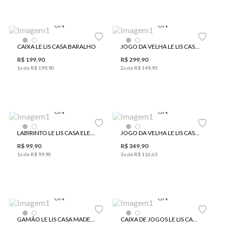
UN
UN
CAIXA LE LIS CASA BARALHO
JOGO DA VELHA LE LIS CASA ANIS
R$
199
,
90
R$
299
,
90
1
x de
R$
199
,
90
2
x de
R$
149
,
95
UN
UN
LABIRINTO LE LIS CASA ELEFANTE
JOGO DA VELHA LE LIS CASA MADEIRA II
R$
99
,
90
R$
349
,
90
1
x de
R$
99
,
90
3
x de
R$
116
,
63
UN
UN
GAMÃO LE LIS CASA MADEIRA
CAIXA DE JOGOS LE LIS CASA 3 EM 1 CUMARU