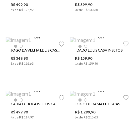
R$
499
,
90
R$
399
,
90
4
x de
R$
124
,
97
3
x de
R$
133
,
30
UN
UN
JOGO DA VELHA LE LIS CASA INSETOS
DADO LE LIS CASA INSETOS
R$
349
,
90
R$
159
,
90
3
x de
R$
116
,
63
1
x de
R$
159
,
90
UN
UN
CAIXA DE JOGOS LE LIS CASA 5 EM 1 MADEIRA II
JOGO DE DAMA LE LIS CASA OFF WHITE
R$
499
,
90
R$
1
.
299
,
90
4
x de
R$
124
,
97
6
x de
R$
216
,
65