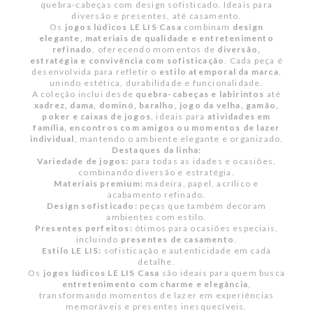
quebra-cabeças com design sofisticado. Ideais para
diversão e presentes, até casamento.
Os
jogos lúdicos LE LIS Casa
combinam
design
elegante, materiais de qualidade e entretenimento
refinado
, oferecendo momentos de
diversão,
estratégia e convivência com sofisticação
. Cada peça é
desenvolvida para refletir o
estilo atemporal da marca
,
unindo estética, durabilidade e funcionalidade.
A coleção inclui desde
quebra-cabeças e labirintos
até
xadrez, dama, dominó, baralho, jogo da velha, gamão,
poker e caixas de jogos
, ideais para
atividades em
família, encontros com amigos ou momentos de lazer
individual
, mantendo o ambiente elegante e organizado.
Destaques da linha:
Variedade de jogos:
para todas as idades e ocasiões,
combinando diversão e estratégia.
Materiais premium:
madeira, papel, acrílico e
acabamento refinado.
Design sofisticado:
peças que também decoram
ambientes com estilo.
Presentes perfeitos:
ótimos para ocasiões especiais,
incluindo
presentes de casamento
.
Estilo LE LIS:
sofisticação e autenticidade em cada
detalhe.
Os
jogos lúdicos LE LIS Casa
são ideais para quem busca
entretenimento com charme e elegância
,
transformando momentos de lazer em experiências
memoráveis e presentes inesquecíveis.