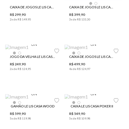
CAIXA DE JOGOS LE LIS CASA 2 EM 1 COTIA II
CAIXA DE JOGOS LE LIS CASA 3 EM 1 ONDAS
R$
299
,
90
R$
399
,
90
2
x de
R$
149
,
95
3
x de
R$
133
,
30
UN
UN
JOGO DA VELHA LE LIS CASA ONDAS
CAIXA DE JOGOS LE LIS CASA 4 EM 1 JAGUAR
R$
249
,
90
R$
499
,
90
2
x de
R$
124
,
95
4
x de
R$
124
,
97
UN
UN
GAMÃO LE LIS CASA WOOD
CAIXA LE LIS CASA POKER II
R$
599
,
90
R$
549
,
90
5
x de
R$
119
,
98
5
x de
R$
109
,
98