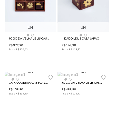
UN
UN
JOGO DA VELHA LE LIS CASA JAPÃO
DADO LE LIS CASA JAPÃO
R$
379
,
90
R$
169
,
90
3
x de
R$
126
,
63
1
x de
R$
169
,
90
UN
UN
CAIXA QUEBRA CABEÇA LE LIS CASA 2 EM 1
JOGO DA VELHA LE LIS CASA ONDAS G
R$
159
,
90
R$
499
,
90
1
x de
R$
159
,
90
4
x de
R$
124
,
97