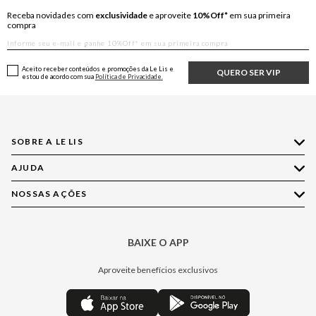
Receba novidades com
exclusividade
e aproveite
10%Off*
em sua primeira
compra
Aceito receber conteúdos e promoções da Le Lis e
QUERO SER VIP
estou de acordo com sua
Política de Privacidade.
SOBRE A LE LIS
AJUDA
Quem Somos
Nossas Lojas
NOSSAS AÇÕES
Compre pelo WhatsApp
Ética e Sustentabilidade
Perguntas Frequentes
Aplicativo LE LIS
Política de Privacidade
Central de Relacionamento
BAIXE O APP
Moda
Política de Governança
Minha Conta
Casa
Aproveite benefícios exclusivos
Painel de Privacidade
Trocas e Devoluções
Aroma
Central de Preferências
Regulamentos
Jeans