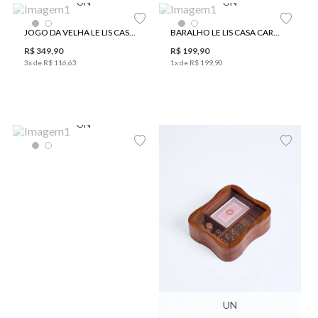
UN
UN
JOGO DA VELHA LE LIS CASA CIRCO
BARALHO LE LIS CASA CARTEADO
R$
349
,
90
R$
199
,
90
3
x de
R$
116
,
63
1
x de
R$
199
,
90
UN
UN