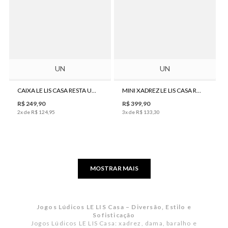
UN
UN
CAIXA LE LIS CASA RESTA UM E DADO WOOD
MINI XADREZ LE LIS CASA REDONDO
R$
249
,
90
R$
399
,
90
2
x de
R$
124
,
95
3
x de
R$
133
,
30
MOSTRAR MAIS
Jogos Lúdicos LE LIS Casa – Diversão, Estilo e
Sofisticação
Jogos Lúdicos LE LIS Casa: xadrez, dama, baralho e