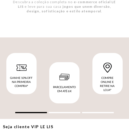
Descubra a coleção completa no
e-commerce oficial LE
LIS
e leve para sua casa
jogos que unem diversão,
design, sofisticação e estilo atemporal
.
GANHE 10% OFF
COMPRE
NA PRIMEIRA
ONLINE E
COMPRA*
RETIRE NA
PARCELAMENTO
LOJA*
EM ATÉ 6X
Seja cliente
VIP
LE LIS