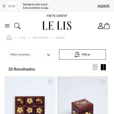
Sempre com você
ABRIR
ENTREGA EXPRESSA*
Exclusividades no app
FRETE GRÁTIS*
BAIXE O APP
10% OFF NA PRIMEIRA COMPRA*
CASA
DECORAÇÃO
JOGOS
Mais recentes
Filtrar
32