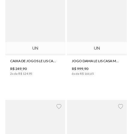
UN
UN
CAIXA DE JOGOS LE LIS CASA 2 EM 1 WOOD I
JOGO DAMA LE LIS CASA MÁRMORE
R$
249
,
90
R$
999
,
90
2
x de
R$
124
,
95
6
x de
R$
166
,
65