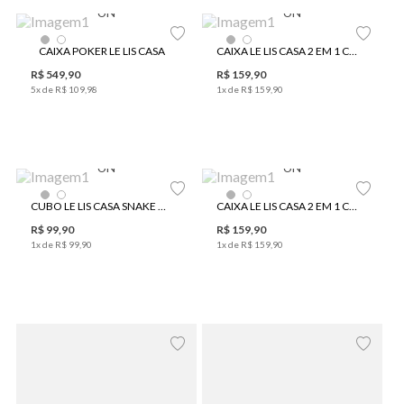
UN
UN
CAIXA POKER LE LIS CASA
CAIXA LE LIS CASA 2 EM 1 CUBOS II
R$
549
,
90
R$
159
,
90
5
x de
R$
109
,
98
1
x de
R$
159
,
90
UN
UN
CUBO LE LIS CASA SNAKE WOOD
CAIXA LE LIS CASA 2 EM 1 CUBOS
R$
99
,
90
R$
159
,
90
1
x de
R$
99
,
90
1
x de
R$
159
,
90