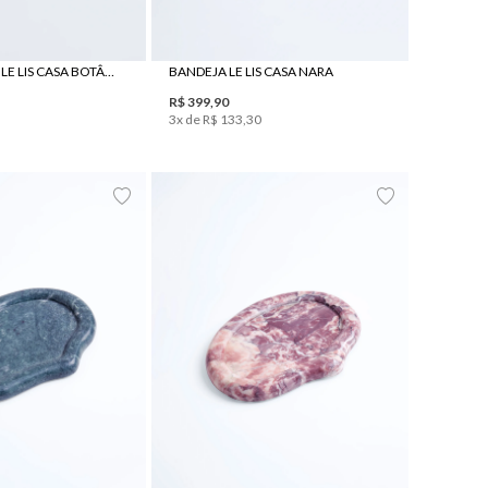
BANDEJA OVAL LE LIS CASA BOTÂNICA II
BANDEJA LE LIS CASA NARA
R$
399
,
90
3
x de
R$
133
,
30
UN
UN