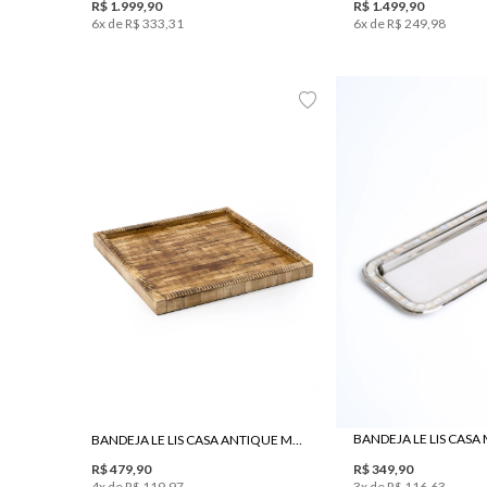
R$
1
.
999
,
90
R$
1
.
499
,
90
6
x de
R$
333
,
31
6
x de
R$
249
,
98
UN
UN
BANDEJA LE LIS CASA ANTIQUE MARROM
R$
349
,
90
R$
479
,
90
3
x de
R$
116
,
63
4
x de
R$
119
,
97