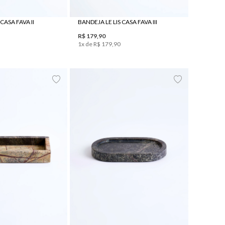
CASA FAVA II
BANDEJA LE LIS CASA FAVA III
R$
179
,
90
1
x de
R$
179
,
90
UN
UN