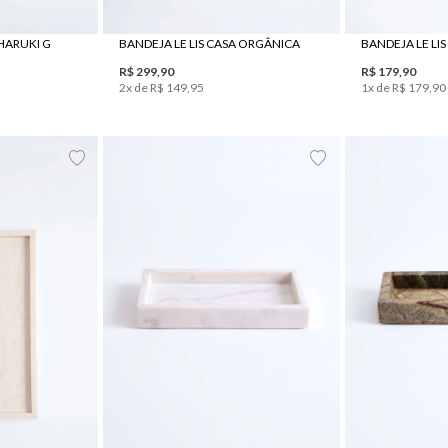
 HARUKI G
BANDEJA LE LIS CASA ORGÂNICA
BANDEJA LE LIS 
R$
299
,
90
R$
179
,
90
2
x de
R$
149
,
95
1
x de
R$
179
,
90
UN