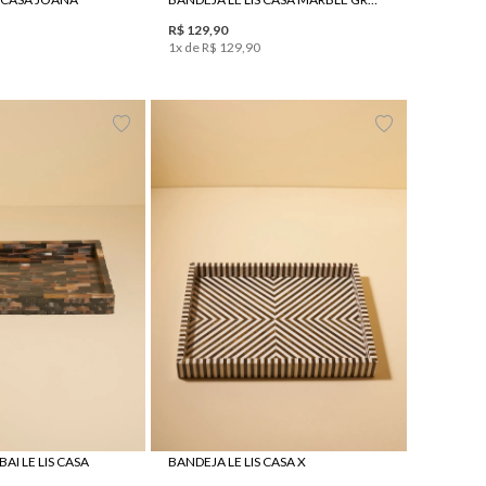
R$
129
,
90
1
x de
R$
129
,
90
UN
UN
I LE LIS CASA
BANDEJA LE LIS CASA X