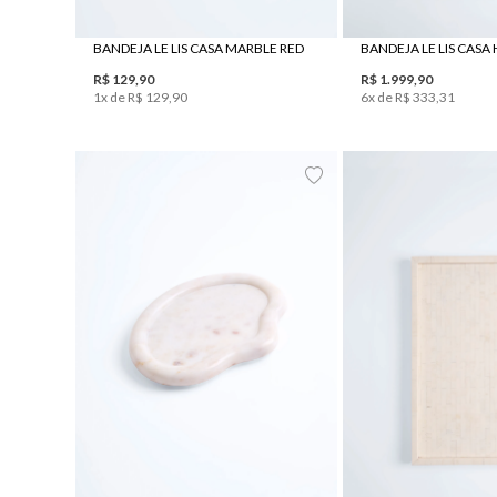
BANDEJA LE LIS CASA MARBLE RED
BANDEJA LE LIS CASA
R$
129
,
90
R$
1
.
999
,
90
1
x de
R$
129
,
90
6
x de
R$
333
,
31
UN
UN