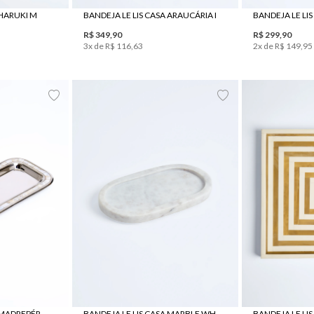
 HARUKI M
BANDEJA LE LIS CASA ARAUCÁRIA I
BANDEJA LE LIS
R$
349
,
90
R$
299
,
90
3
x de
R$
116
,
63
2
x de
R$
149
,
95
UN
BANDEJA LE LIS CASA MADREPÉROLA I
BANDEJA LE LIS CASA MARBLE WHITE
BANDEJA LE LI