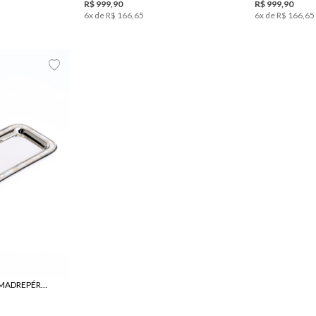
R$
999
,
90
R$
999
,
90
6
x de
R$
166
,
65
6
x de
R$
166
,
65
BANDEJA LE LIS CASA MADREPÉROLA II