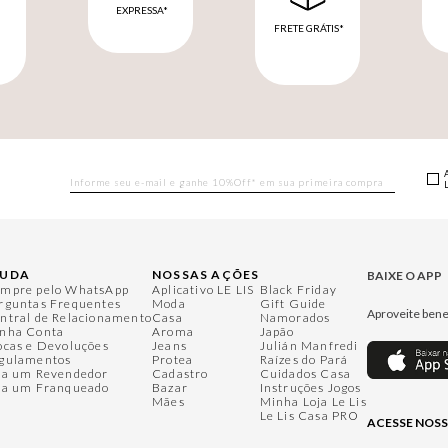
EXPRESSA*
FRETE GRÁTIS*
M
JUDA
NOSSAS AÇÕES
BAIXE O APP
mpre pelo WhatsApp
Aplicativo LE LIS
Black Friday
rguntas Frequentes
Moda
Gift Guide
Aproveite bene
ntral de Relacionamento
Casa
Namorados
nha Conta
Aroma
Japão
ocas e Devoluções
Jeans
Julián Manfredi
gulamentos
Protea
Raízes do Pará
ja um Revendedor
Cadastro
Cuidados Casa
ja um Franqueado
Bazar
Instruções Jogos
Mães
Minha Loja Le Lis
Le Lis Casa PRO
ACESSE NOSS