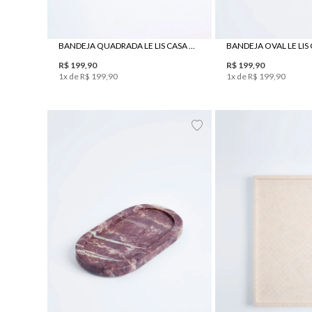
BANDEJA QUADRADA LE LIS CASA JAPÃO
BANDEJA OVAL LE LIS
R$
199
,
90
R$
199
,
90
1
x de
R$
199
,
90
1
x de
R$
199
,
90
UN
UN