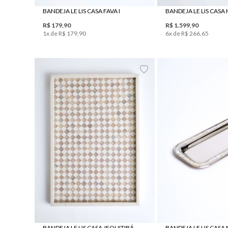
BANDEJA LE LIS CASA FAVA I
BANDEJA LE LIS CASA
R$
179
,
90
R$
1
.
599
,
90
1
x de
R$
179
,
90
6
x de
R$
266
,
65
UN
UN
BANDEJA LE LIS CASA JEQUITIBÁ