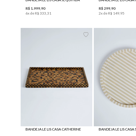
R$
1
.
999
,
90
R$
299
,
90
6
x de
R$
333
,
31
2
x de
R$
149
,
95
UN
UN
BANDEJA LE LIS CASA CATHERINE
BANDEJA LE LIS CASA 