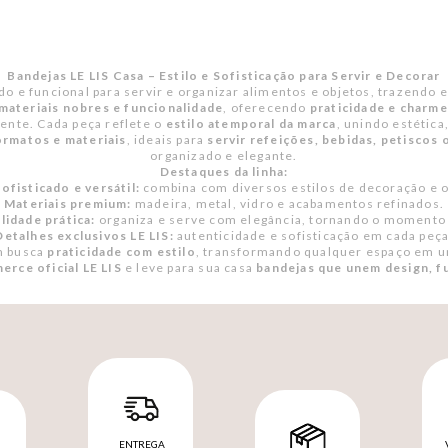
Bandejas LE LIS Casa – Estilo e Sofisticação para Servir e Decorar
do e funcional para servir e organizar alimentos e objetos, trazendo 
materiais nobres e funcionalidade
, oferecendo
praticidade e charme
ente. Cada peça reflete o
estilo atemporal da marca
, unindo estética
ormatos e materiais
, ideais para
servir refeições, bebidas, petiscos
organizado e elegante.
Destaques da linha:
ofisticado e versátil:
combina com diversos estilos de decoração e 
Materiais premium:
madeira, metal, vidro e acabamentos refinados.
lidade prática:
organiza e serve com elegância, tornando o momento 
Detalhes exclusivos LE LIS:
autenticidade e sofisticação em cada peça
m busca
praticidade com estilo
, transformando qualquer espaço em 
rce oficial LE LIS
e leve para sua casa
bandejas que unem design, f
ENTREGA