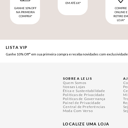
EM ATÉ 6X*
GANHE 10% OFF
COMPRE
NA PRIMEIRA
ONLINE E
COMPRA*
RETIRE E
LOJA*
LISTA VIP
Ganhe 10% Off* em sua primeira compra e receba novidades com exclusividade
SOBRE A LE LIS
A
Quem Somos
Co
Nossas Lojas
Pe
Ética e Sustentabilidade
Ce
Políticas de Privacidade
Mi
Políticas de Governança
Tr
Painel de Privacidade
Re
Central de Preferências
Se
Moda Com Verso
Se
LOCALIZE UMA LOJA