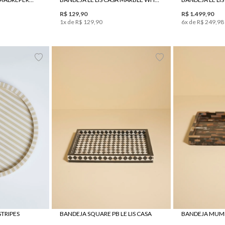
R$
129
,
90
R$
1
.
499
,
90
1
x de
R$
129
,
90
6
x de
R$
249
,
98
UN
STRIPES
BANDEJA SQUARE PB LE LIS CASA
BANDEJA MUMBA