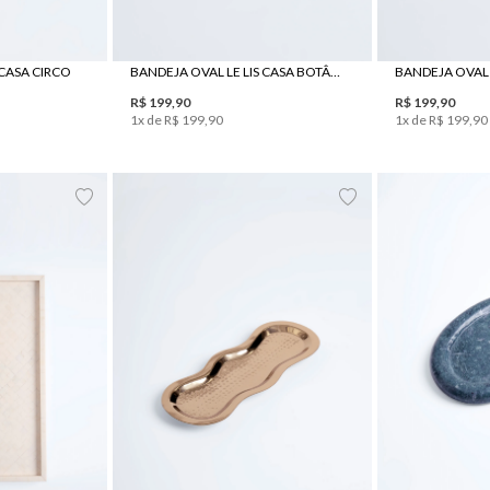
 CASA CIRCO
BANDEJA OVAL LE LIS CASA BOTÂNICA I
R$
199
,
90
R$
199
,
90
1
x de
R$
199
,
90
1
x de
R$
199
,
90
UN