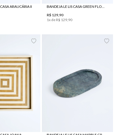
 CASA ARAUCÁRIA II
BANDEJA LE LIS CASA GREEN FLOREST
R$
129
,
90
1
x de
R$
129
,
90
UN
UN
S CASA JOANA
BANDEJA LE LIS CASA MARBLE GREEN