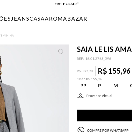
BAIXE O APP
10% OFF NA PRIMEIRA COMPRA*
ÕES
JEANS
CASA
AROMA
BAZAR
COMPRE ONLINE E RETIRE EM LOJA*
ENTREGA EXPRESSA*
 FEMININA
FRETE GRÁTIS*
BAIXE O APP
SAIA LE LIS A
10% OFF NA PRIMEIRA COMPRA*
:
16.01.2763_596
R$
155
,
96
R$
389
,
90
1
x de
R$
155
,
96
PP
P
M
Provador Virtual
COMPRE POR WHATSAPP