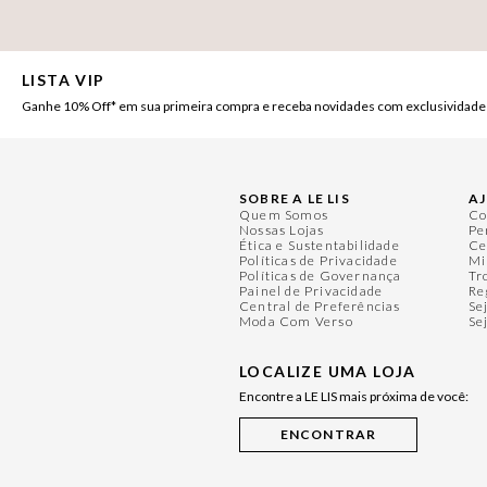
LISTA VIP
Ganhe 10% Off* em sua primeira compra e receba novidades com exclusividade
SOBRE A LE LIS
A
Quem Somos
Co
Nossas Lojas
Pe
Ética e Sustentabilidade
Ce
Políticas de Privacidade
Mi
Políticas de Governança
Tr
Painel de Privacidade
Re
Central de Preferências
Se
Moda Com Verso
Se
LOCALIZE UMA LOJA
Encontre a LE LIS mais próxima de você: