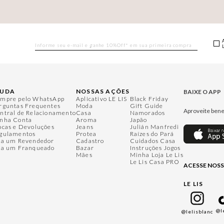
JUDA
NOSSAS AÇÕES
BAIXE O APP
mpre pelo WhatsApp
Aplicativo LE LIS
Black Friday
rguntas Frequentes
Moda
Gift Guide
Aproveite bene
ntral de Relacionamento
Casa
Namorados
nha Conta
Aroma
Japão
ocas e Devoluções
Jeans
Julián Manfredi
gulamentos
Protea
Raízes do Pará
ja um Revendedor
Cadastro
Cuidados Casa
ja um Franqueado
Bazar
Instruções Jogos
Mães
Minha Loja Le Lis
Le Lis Casa PRO
ACESSE NOSS
LE LIS
@l
@lelisblanc