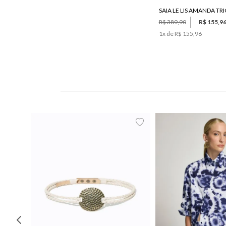
R$ 389,90
R$ 155,9
1
x de
R$ 155,96