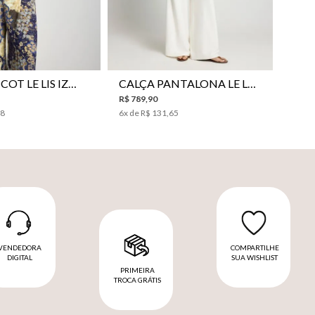
P
P
M
G
PP
P
M
G
BLUSA TRICOT LE LIS IZUMI FEMININA
CALÇA PANTALONA LE LIS HORI FEMININA
R$
789
,
90
98
6
x de
R$
131
,
65
VENDEDORA
COMPARTILHE
DIGITAL
SUA WISHLIST
PRIMEIRA
TROCA GRÁTIS