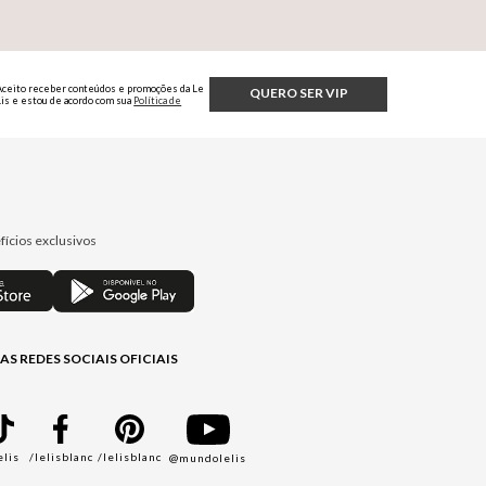
Aceito receber conteúdos e promoções da Le
QUERO SER VIP
Lis e estou de acordo com sua
Política de
Privacidade.
fícios exclusivos
AS REDES SOCIAIS OFICIAIS
elis
/lelisblanc
/lelisblanc
@mundolelis