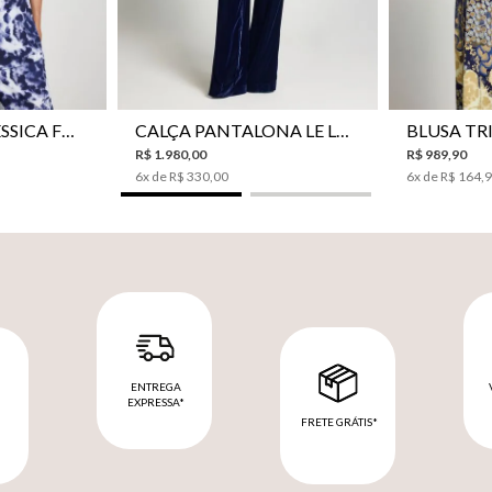
42
44
46
34
36
38
40
42
44
P
CAMISA LE LIS JESSICA FEMININA
CALÇA PANTALONA LE LIS SONIA FEMININA
R$
1
.
980
,
00
R$
989
,
90
6
x de
R$
330
,
00
6
x de
R$
164
,
ENTREGA
EXPRESSA*
FRETE GRÁTIS*
M