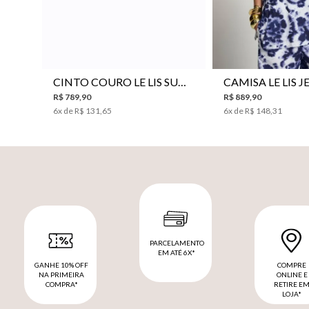
P
M
G
34
36
38
40
CINTO COURO LE LIS SUKI FEMININO
R$
789
,
90
R$
889
,
90
6
x de
R$
131
,
65
6
x de
R$
148
,
31
PARCELAMENTO
EM ATÉ 6X*
GANHE 10% OFF
COMPRE
NA PRIMEIRA
ONLINE E
COMPRA*
RETIRE E
LOJA*