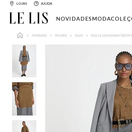
LOJAS
AJUDA
NOVIDADES
MODA
COLEÇ
FEMININO
ROUPAS
SAIAS
SAIA LE LIS AMANDA TRICOT