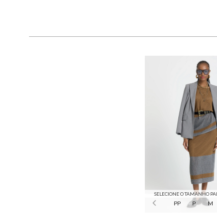
SELECIONE O TAMANHO PA
PP
P
M