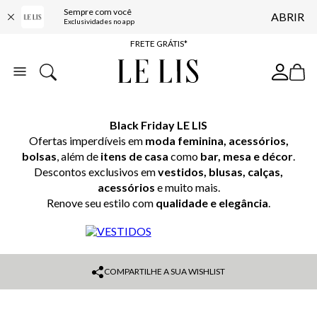
Sempre com você
ABRIR
ENTREGA EXPRESSA*
Exclusividades no app
FRETE GRÁTIS*
BAIXE O APP
10% OFF NA PRIMEIRA COMPRA*
Black Friday LE LIS
Ofertas imperdíveis em
moda feminina, acessórios,
bolsas
, além de
itens de casa
como
bar, mesa e décor
.
Descontos exclusivos em
vestidos, blusas, calças,
acessórios
e muito mais.
VESTIDOS
Renove seu estilo com
qualidade e elegância
.
COMPARTILHE A SUA WISHLIST