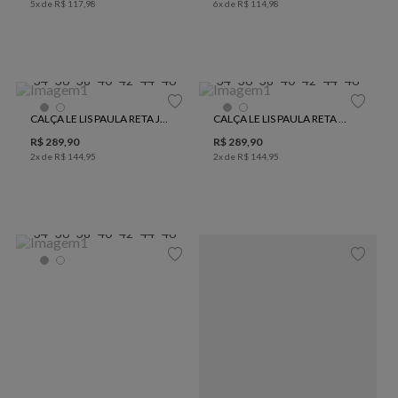
5
x de
R$
117
,
98
6
x de
R$
114
,
98
34
36
38
40
42
44
46
34
36
38
40
42
44
46
CALÇA LE LIS PAULA RETA JEANS FEMININA
CALÇA LE LIS PAULA RETA BLACK JEANS FEMININA
R$
289
,
90
R$
289
,
90
2
x de
R$
144
,
95
2
x de
R$
144
,
95
34
36
38
40
42
44
46