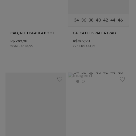
34
36
38
40
42
44
46
CALÇA LE LIS PAULA BOOTCUT II JEANS FEMININA
CALÇA LE LIS PAULA TRADICIONAL FEMININA
R$
289
,
90
R$
289
,
90
2
x de
R$
144
,
95
2
x de
R$
144
,
95
34
36
38
40
42
44
46