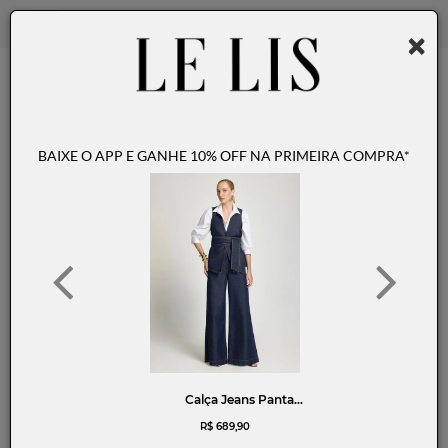
Sempre com você
ABRIR
ENTREGA EXPRESSA*
Exclusividades no app
FRETE GRÁTIS*
BAIXE O APP
10% OFF NA PRIMEIRA COMPRA*
FEMININO
Relevância
Filtrar
17
34
36
38
40
42
44
46
34
36
38
40
42
44
46
CALÇA LE LIS PAULA BOOTCUT CINTO JEANS FEMININA
SAIA LE LIS LUNA MIDI JEANS FEMININA
R$
789
,
90
R$
589
,
90
6
x de
R$
131
,
65
5
x de
R$
117
,
98