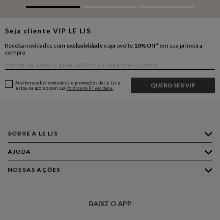
Seja cliente
VIP
LE LIS
Receba novidades com
exclusividade
e aproveite
10%Off*
em sua primeira
compra
Aceito receber conteúdos e promoções da Le Lis e
QUERO SER VIP
estou de acordo com sua
Política de Privacidade.
SOBRE A LE LIS
AJUDA
Quem Somos
Nossas Lojas
NOSSAS AÇÕES
Compre pelo WhatsApp
Ética e Sustentabilidade
Perguntas Frequentes
Aplicativo LE LIS
Política de Privacidade
Central de Relacionamento
BAIXE O APP
Moda
Política de Governança
Minha Conta