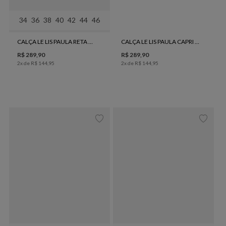
34
36
38
40
42
44
46
CALÇA LE LIS PAULA RETA CURTA BLACK FEMININA
CALÇA LE LIS PAULA CAPRI JEANS FEMININA
R$
289
,
90
R$
289
,
90
2
x de
R$
144
,
95
2
x de
R$
144
,
95