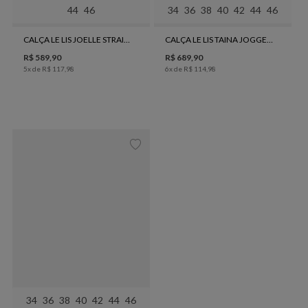
44
46
34
36
38
40
42
44
46
CALÇA LE LIS JOELLE STRAIGHT JEANS FEMININA
CALÇA LE LIS TAINA JOGGER JEANS FEMININA
R$
589
,
90
R$
689
,
90
5
x de
R$
117
,
98
6
x de
R$
114
,
98
34
36
38
40
42
44
46