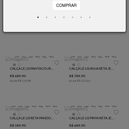
34
36
38
40
42
44
46
34
36
38
40
42
44
46
BERMUDA LE LIS JÉSSICA JEANS FEMININA
CALÇA LE LIS PAULA CORDÕES RETA JEANS FEMININA
R$
589
,
90
R$
689
,
90
5
x de
R$
117
,
98
6
x de
R$
114
,
98
34
36
38
40
42
46
34
36
38
40
42
44
46
CALÇA LE LIS PANTACOURT NENA JEANS FEMININA
CALÇA LE LIS ANJA RETA JEANS FEMININA
R$
689
,
90
R$
789
,
90
6
x de
R$
114
,
98
6
x de
R$
131
,
65
34
36
38
40
42
44
46
34
36
38
40
42
44
46
CALÇA LE LIS RETA PANDORA JEANS FEMININA
CALÇA LE LIS PRIYA RETA JEANS FEMININA
R$
589
,
90
R$
689
,
90