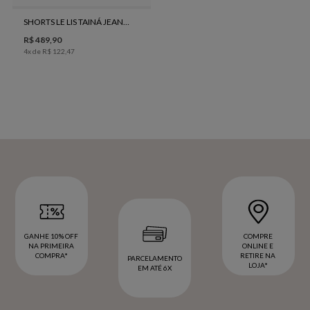
SHORTS LE LIS TAINÁ JEANS FEMININO
R$
489
,
90
4
x de
R$
122
,
47
GANHE 10% OFF
COMPRE
NA PRIMEIRA
ONLINE E
COMPRA*
RETIRE NA
PARCELAMENTO
LOJA*
EM ATÉ 6X