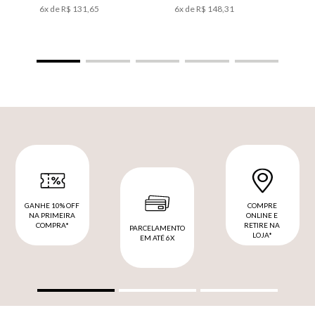
6
x de
R$
131
,
65
6
x de
R$
148
,
31
GANHE 10% OFF
COMPRE
NA PRIMEIRA
ONLINE E
COMPRA*
RETIRE NA
PARCELAMENTO
LOJA*
EM ATÉ 6X