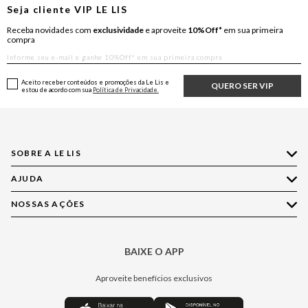
Seja cliente
VIP
LE LIS
Receba novidades com
exclusividade
e aproveite
10%Off*
em sua primeira
compra
Aceito receber conteúdos e promoções da Le Lis e
QUERO SER VIP
estou de acordo com sua
Política de Privacidade.
SOBRE A LE LIS
AJUDA
Quem Somos
Nossas Lojas
NOSSAS AÇÕES
Compre pelo WhatsApp
Ética e Sustentabilidade
Perguntas Frequentes
Aplicativo LE LIS
Política de Privacidade
Central de Relacionamento
BAIXE O APP
Moda
Política de Governança
Minha Conta
Casa
Aproveite benefícios exclusivos
Painel de Privacidade
Trocas e Devoluções
Aroma