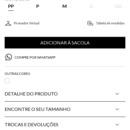
PP
P
M
G
GG
Provador Virtual
Tabela de medidas
ADICIONAR À SACOLA
COMPRE POR WHATSAPP
DETALHE DO PRODUTO
ENCONTRE O SEU TAMANHO
TROCAS E DEVOLUÇÕES
P
M
G
34
36
38
40
42
44
46