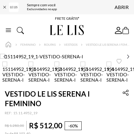
Sempre com você
ABRIR
ENTREGA EXPRESSA*
Exclusividades no app
FRETE GRÁTIS*
BAIXE O APP
10% OFF NA PRIMEIRA COMPRA*
FEMININO
ROUPAS
VESTIDOS
VESTIDO LE LIS SERENA I FEMININO
VESTIDO LE LIS SERENA I
FEMININO
:
15.11.4952_19
R$
512
,
00
-
60%
R$
1
.
280
,
00
5
x de
R$
102
,
40