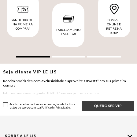
GANHE 10% OFF
COMPRE
NA PRIMEIRA
ONLINE E
COMPRA*
RETIRE NA
PARCELAMENTO
LOJA*
EM ATÉ 6X
Seja cliente
VIP
LE LIS
Receba novidades com
exclusividade
e aproveite
10%Off*
em sua primeira
compra
Aceito receber conteúdos e promoções da Le Lis e
QUERO SER VIP
estou de acordo com sua
Política de Privacidade.
SOBRE A LE LIS