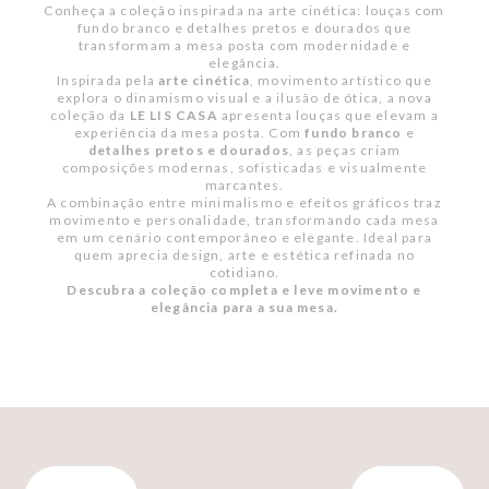
Conheça a coleção inspirada na arte cinética: louças com
fundo branco e detalhes pretos e dourados que
transformam a mesa posta com modernidade e
elegância.
Inspirada pela
arte cinética
, movimento artístico que
explora o dinamismo visual e a ilusão de ótica, a nova
coleção da
LE LIS CASA
apresenta louças que elevam a
experiência da mesa posta. Com
fundo branco
e
detalhes pretos e dourados
, as peças criam
composições modernas, sofisticadas e visualmente
marcantes.
A combinação entre minimalismo e efeitos gráficos traz
movimento e personalidade, transformando cada mesa
em um cenário contemporâneo e elegante. Ideal para
quem aprecia design, arte e estética refinada no
cotidiano.
Descubra a coleção completa e leve movimento e
elegância para a sua mesa.