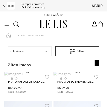
Sempre com você
ABRIR
ENTREGA EXPRESSA*
Exclusividades no app
FRETE GRÁTIS*
BAIXE O APP
10% OFF NA PRIMEIRA COMPRA*
CINÉTICA LE LIS CASA
Relevância
Filtrar
7
UN
UN
PRATO RASO LE LIS CASA CINÉTICA
PRATO DE SOBREMESA LE LIS CASA CINÉTICA
R$
129
,
90
R$
89
,
90
1
x de
R$
129
,
90
1
x de
R$
89
,
90