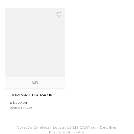
UN
TRAVESSA LE LIS CASA CINÉTICA
R$
299
,
90
2
x de
R$
149
,
95
Coleção Cinética | Louças LE LIS CASA com Detalhes
Pretos e Dourados