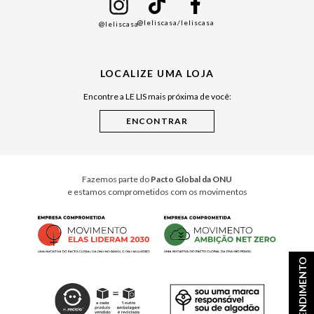
Namorados
@leliscasa
/leliscasa
@leliscasa
Japão
Julián Manfredi
LOCALIZE UMA LOJA
Raízes do Pará
Encontre a LE LIS mais próxima de você:
Cuidados Casa
Instruções de Jogos
Minha Loja Le Lis
Le Lis Casa PRO
Fazemos parte do
Pacto Global da ONU
e estamos comprometidos com os movimentos
ATENDIMENTO