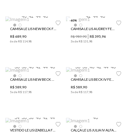
40
42
44
46
42
44
46
-
60
%
CAMISA LE LIS NEW BECK FEMININA
CAMISA LE LIS AUDREY FEMININA
R$
689
,
90
R$
989
,
90
R$
395
,
96
6
x de
R$
114
,
98
3
x de
R$
131
,
98
36
38
40
42
44
46
36
38
40
42
44
46
CAMISA LE LIS NEW BECK MANGA CURTA FEMININA
CAMISA LE LIS BECK IV FEMININA
R$
589
,
90
R$
589
,
90
5
x de
R$
117
,
98
5
x de
R$
117
,
98
34
36
38
40
42
44
46
VESTIDO LE LIS IZABELLA FEMININO
CALÇA LE LIS JULIA IV ALFAIATARIA FEMININA