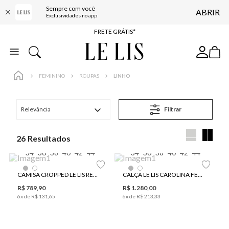
Sempre com você
ABRIR
ENTREGA EXPRESSA*
Exclusividades no app
FRETE GRÁTIS*
BAIXE O APP
10% OFF NA PRIMEIRA COMPRA*
FEMININO
ROUPAS
LINHO
Relevância
Filtrar
26
34
36
38
40
42
44
34
36
38
40
42
44
CAMISA CROPPED LE LIS RENÊ FEMININA
CALÇA LE LIS CAROLINA FEMININA
R$
789
,
90
R$
1
.
280
,
00
6
x de
R$
131
,
65
6
x de
R$
213
,
33