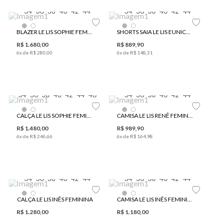
34
36
38
40
42
44
34
36
38
40
42
44
BLAZER LE LIS SOPHIE FEMININO
SHORTS SAIA LE LIS EUNICE FEMININO
R$
1
.
680
,
00
R$
889
,
90
6
x de
R$
280
,
00
6
x de
R$
148
,
31
34
36
38
40
42
44
46
34
36
38
40
42
44
CALÇA LE LIS SOPHIE FEMININA
CAMISA LE LIS RENÊ FEMININA
R$
1
.
480
,
00
R$
989
,
90
6
x de
R$
246
,
66
6
x de
R$
164
,
98
34
36
38
40
42
44
34
36
38
40
42
44
CALÇA LE LIS INÊS FEMININA
CAMISA LE LIS INÊS FEMININA
R$
1
.
280
,
00
R$
1
.
180
,
00