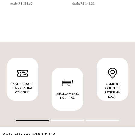
6
x de
R$
131
,
65
6
x de
R$
148
,
31
GANHE 10% OFF
COMPRE
NA PRIMEIRA
ONLINE E
COMPRA*
RETIRE NA
PARCELAMENTO
LOJA*
EM ATÉ 6X
Seja cliente
VIP
LE LIS