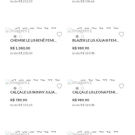
6
x de
R$
213
,
33
6
x de
R$
196
,
66
34
36
38
40
42
44
34
38
40
42
44
46
CHEMISE LE LIS RENÊ FEMININO
BLAZER LE LIS JÚLIA III FEMININO
R$
1
.
380
,
00
R$
989
,
90
6
x de
R$
230
,
00
6
x de
R$
164
,
98
34
36
38
40
42
44
46
38
40
42
44
46
CALÇA LE LIS SKINNY JULIA IV FEMININA
CALÇA LE LIS LEONA FEMININA
R$
789
,
90
R$
989
,
90
6
x de
R$
131
,
65
6
x de
R$
164
,
98
34
36
38
40
42
44
34
36
38
40
42
44