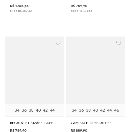
R$
1
.
580
,
00
R$
789
,
90
6
x de
R$
263
,
33
6
x de
R$
131
,
65
34
36
38
40
42
44
34
36
38
40
42
44
46
REGATA LE LIS IZABELLA FEMININA
CAMISA LE LIS HECATE FEMININA
R$
789
,
90
R$
889
,
90