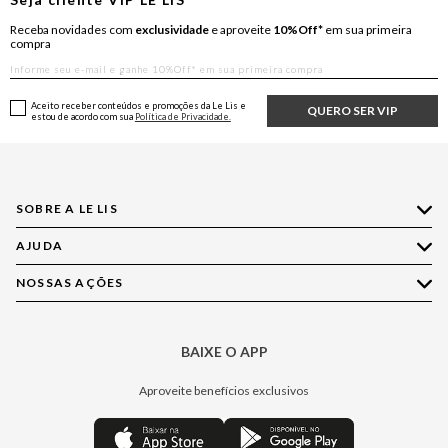
Receba novidades com
exclusividade
e aproveite
10%Off*
em sua primeira
compra
Aceito receber conteúdos e promoções da Le Lis e
QUERO SER VIP
estou de acordo com sua
Política de Privacidade.
SOBRE A LE LIS
AJUDA
Quem Somos
Nossas Lojas
NOSSAS AÇÕES
Compre pelo WhatsApp
Ética e Sustentabilidade
Perguntas Frequentes
Aplicativo LE LIS
Política de Privacidade
Central de Relacionamento
BAIXE O APP
Moda
Política de Governança
Minha Conta
Casa
Aproveite benefícios exclusivos
Painel de Privacidade
Trocas e Devoluções
Aroma
Central de Preferências
Regulamentos