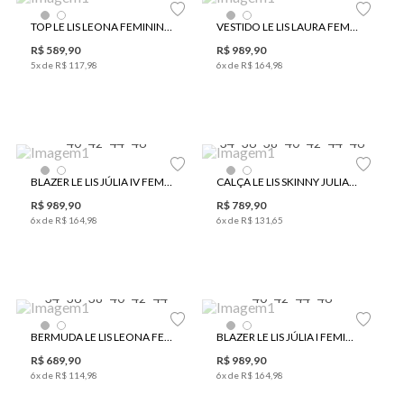
TOP LE LIS LEONA FEMININO
VESTIDO LE LIS LAURA FEMININO
R$
589
,
90
R$
989
,
90
5
x de
R$
117
,
98
6
x de
R$
164
,
98
40
42
44
46
34
36
38
40
42
44
46
BLAZER LE LIS JÚLIA IV FEMININO
CALÇA LE LIS SKINNY JULIA III FEMININA
R$
989
,
90
R$
789
,
90
6
x de
R$
164
,
98
6
x de
R$
131
,
65
34
36
38
40
42
44
40
42
44
46
BERMUDA LE LIS LEONA FEMININA
BLAZER LE LIS JÚLIA I FEMININO
R$
689
,
90
R$
989
,
90
6
x de
R$
114
,
98
6
x de
R$
164
,
98