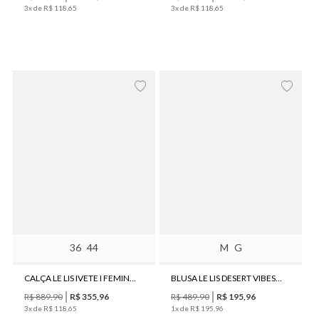
3
x de
R$
118
,
65
3
x de
R$
118
,
65
36
44
M
G
CALÇA LE LIS IVETE I FEMININA
BLUSA LE LIS DESERT VIBES I FEMININA
R$
889
,
90
R$
355
,
96
R$
489
,
90
R$
195
,
96
3
x de
R$
118
,
65
1
x de
R$
195
,
96