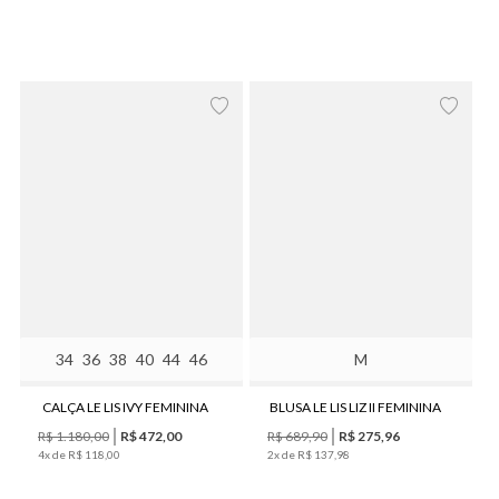
34
36
38
40
44
46
M
CALÇA LE LIS IVY FEMININA
BLUSA LE LIS LIZ II FEMININA
R$
1
.
180
,
00
R$
472
,
00
R$
689
,
90
R$
275
,
96
4
x de
R$
118
,
00
2
x de
R$
137
,
98