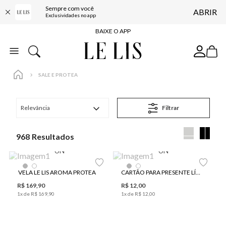
Sempre com você
ABRIR
FRETE GRÁTIS*
Exclusividades no app
BAIXE O APP
10% OFF NA PRIMEIRA COMPRA*
COMPRE ONLINE E RETIRE EM LOJA*
SALE E PROTEA
ENTREGA EXPRESSA*
FRETE GRÁTIS*
Relevância
Filtrar
BAIXE O APP
10% OFF NA PRIMEIRA COMPRA*
968
UN
UN
VELA LE LIS AROMA PROTEA
CARTÃO PARA PRESENTE LÍRIO PROTEA
R$
169
,
90
R$
12
,
00
1
x de
R$
169
,
90
1
x de
R$
12
,
00