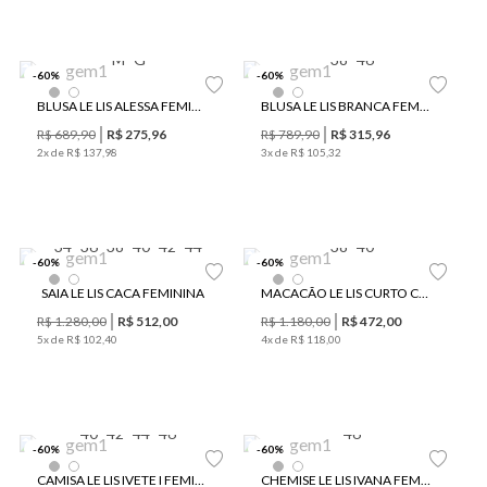
M
G
38
46
-
60
%
-
60
%
BLUSA LE LIS ALESSA FEMININA
BLUSA LE LIS BRANCA FEMININA
R$
689
,
90
R$
275
,
96
R$
789
,
90
R$
315
,
96
2
x de
R$
137
,
98
3
x de
R$
105
,
32
34
36
38
40
42
44
38
40
-
60
%
-
60
%
SAIA LE LIS CACA FEMININA
MACACÃO LE LIS CURTO CRISTAL FEMININO
R$
1
.
280
,
00
R$
512
,
00
R$
1
.
180
,
00
R$
472
,
00
5
x de
R$
102
,
40
4
x de
R$
118
,
00
40
42
44
46
46
-
60
%
-
60
%
CAMISA LE LIS IVETE I FEMININA
CHEMISE LE LIS IVANA FEMININO