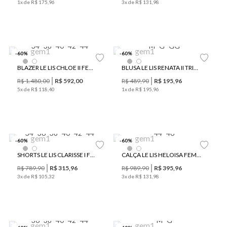
1
x de
R$
175
,
96
3
x de
R$
131
,
98
34
38
40
42
44
M
G
GG
-
60
%
-
60
%
BLAZER LE LIS CHLOE II FEMININO
BLUSA LE LIS RENATA II TRICOT FEMININA
R$
1
.
480
,
00
R$
592
,
00
R$
489
,
90
R$
195
,
96
5
x de
R$
118
,
40
1
x de
R$
195
,
96
34
36
38
40
42
44
44
46
-
60
%
-
60
%
SHORTS LE LIS CLARISSE I FEMININO
CALÇA LE LIS HELOISA FEMININA
R$
789
,
90
R$
315
,
96
R$
989
,
90
R$
395
,
96
3
x de
R$
105
,
32
3
x de
R$
131
,
98
36
38
40
42
44
M
G