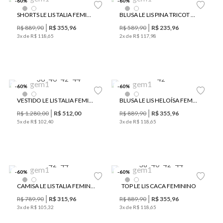
-
60
%
-
60
%
SHORTS LE LIS TALIA FEMININO
BLUSA LE LIS PINA TRICOT FEMININA
R$
889
,
90
R$
355
,
96
R$
589
,
90
R$
235
,
96
3
x de
R$
118
,
65
2
x de
R$
117
,
98
36
40
42
44
42
-
60
%
-
60
%
VESTIDO LE LIS TALIA FEMININO
BLUSA LE LIS HELOÍSA FEMININA
R$
1
.
280
,
00
R$
512
,
00
R$
889
,
90
R$
355
,
96
5
x de
R$
102
,
40
3
x de
R$
118
,
65
42
44
38
40
42
44
-
60
%
-
60
%
CAMISA LE LIS TALIA FEMININA
TOP LE LIS CACA FEMININO
R$
789
,
90
R$
315
,
96
R$
889
,
90
R$
355
,
96
3
x de
R$
105
,
32
3
x de
R$
118
,
65