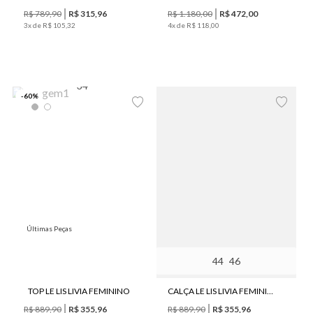
R$
789
,
90
R$
315
,
96
R$
1
.
180
,
00
R$
472
,
00
3
x de
R$
105
,
32
4
x de
R$
118
,
00
34
-
60
%
Últimas Peças
Últimas Peças
44
46
TOP LE LIS LIVIA FEMININO
CALÇA LE LIS LIVIA FEMININA
R$
889
,
90
R$
355
,
96
R$
889
,
90
R$
355
,
96