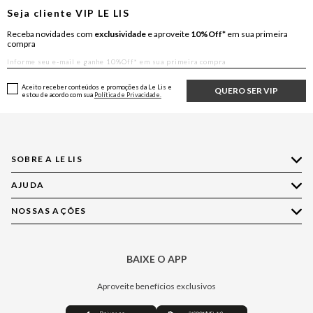
Seja cliente
VIP
LE LIS
Receba novidades com
exclusividade
e aproveite
10%Off*
em sua primeira
compra
Aceito receber conteúdos e promoções da Le Lis e
QUERO SER VIP
estou de acordo com sua
Política de Privacidade.
SOBRE A LE LIS
AJUDA
Quem Somos
Nossas Lojas
NOSSAS AÇÕES
Compre pelo WhatsApp
Ética e Sustentabilidade
Perguntas Frequentes
Aplicativo LE LIS
Política de Privacidade
Central de Relacionamento
BAIXE O APP
Moda
Política de Governança
Minha Conta
Casa
Aproveite benefícios exclusivos
Painel de Privacidade
Trocas e Devoluções
Aroma