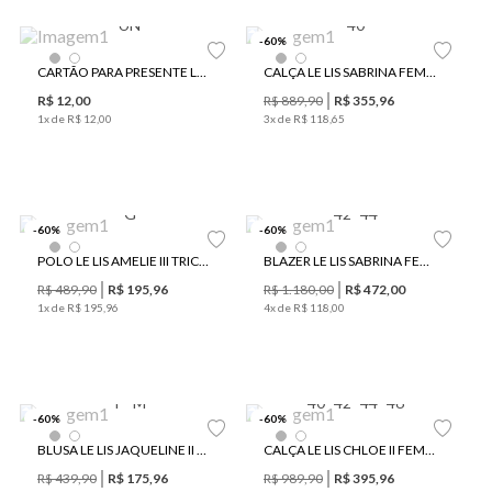
UN
40
-
60
%
Le Lis e Protea
Le Lis e Protea
CARTÃO PARA PRESENTE LE LIS LÍRIO PROTEA II
CALÇA LE LIS SABRINA FEMININA
R$
12
,
00
R$
889
,
90
R$
355
,
96
1
x de
R$
12
,
00
3
x de
R$
118
,
65
G
42
44
-
60
%
-
60
%
Le Lis e Protea
POLO LE LIS AMELIE III TRICOT FEMININA
BLAZER LE LIS SABRINA FEMININO
R$
489
,
90
R$
195
,
96
R$
1
.
180
,
00
R$
472
,
00
1
x de
R$
195
,
96
4
x de
R$
118
,
00
P
M
40
42
44
46
-
60
%
-
60
%
BLUSA LE LIS JAQUELINE II TRICOT FEMININA
CALÇA LE LIS CHLOE II FEMININA
R$
439
,
90
R$
175
,
96
R$
989
,
90
R$
395
,
96