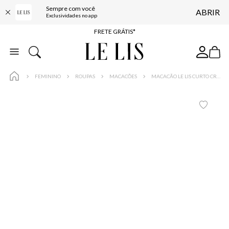
Sempre com você
ABRIR
ENTREGA EXPRESSA*
Exclusividades no app
FRETE GRÁTIS*
BAIXE O APP
10% OFF NA PRIMEIRA COMPRA*
FEMININO
ROUPAS
MACACÕES
MACACÃO LE LIS CURTO CRISTAL FEMININO