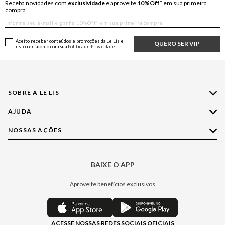
Receba novidades com
exclusividade
e aproveite
10%Off*
em sua primeira
compra
Aceito receber conteúdos e promoções da Le Lis e
QUERO SER VIP
estou de acordo com sua
Política de Privacidade.
SOBRE A LE LIS
AJUDA
Quem Somos
Nossas Lojas
NOSSAS AÇÕES
Compre pelo WhatsApp
Ética e Sustentabilidade
Perguntas Frequentes
Aplicativo LE LIS
Política de Privacidade
Central de Relacionamento
BAIXE O APP
Moda
Política de Governança
Minha Conta
Casa
Aproveite benefícios exclusivos
Painel de Privacidade
Trocas e Devoluções
Aroma
Central de Preferências
Regulamentos
Jeans
ACESSE NOSSAS REDES SOCIAIS OFICIAIS
Moda Com Verso