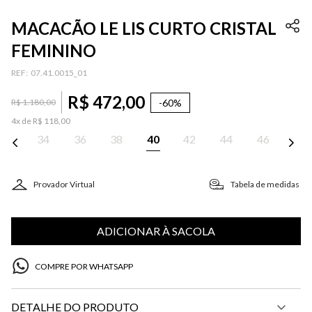
MACACÃO LE LIS CURTO CRISTAL
FEMININO
:
07.41.0015_01
R$
472
,
00
-
60%
R$
1
.
180
,
00
4
x de
R$
118
,
00
34
36
38
40
42
44
46
Provador Virtual
Tabela de medidas
ADICIONAR À SACOLA
COMPRE POR WHATSAPP
DETALHE DO PRODUTO