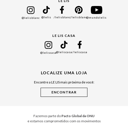
Cadastro
LE LIS
Bazar
@lelis
/lelisblanc
/lelisblanc
@mundolelis
@lelisblanc
Black Friday
Gift Guide
LE LIS CASA
Mães
Namorados
@leliscasa
/leliscasa
@leliscasa
Japão
Julián Manfredi
LOCALIZE UMA LOJA
Raízes do Pará
Encontre a LE LIS mais próxima de você:
Cuidados Casa
Instruções de Jogos
Minha Loja Le Lis
Le Lis Casa PRO
Fazemos parte do
Pacto Global da ONU
e estamos comprometidos com os movimentos