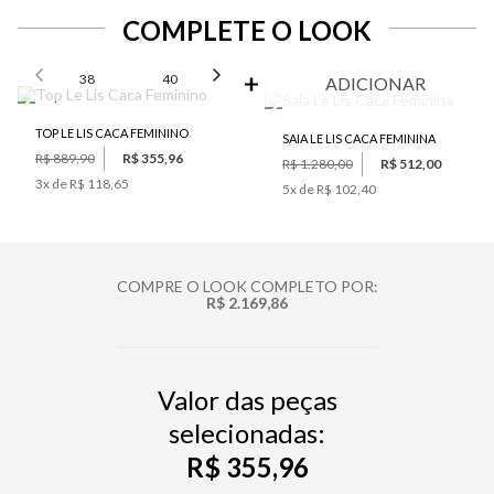
COMPLETE O LOOK
SELECIONE O TAMANHO PARA ADICIONAR
38
40
42
44
ADICIONAR
TOP LE LIS CACA FEMININO
SAIA LE LIS CACA FEMININA
R$ 889,90
R$ 355,96
R$ 1.280,00
R$ 512,00
3
x de
R$ 118,65
5
x de
R$ 102,40
COMPRE O LOOK COMPLETO POR:
R$ 2.169,86
Valor das peças
selecionadas:
R$ 355,96