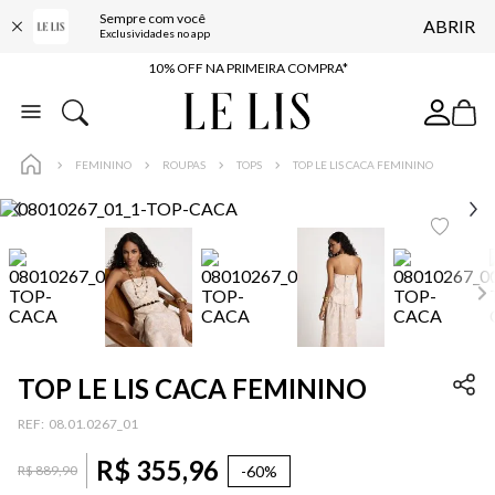
Sempre com você
ABRIR
BAIXE O APP
Exclusividades no app
10% OFF NA PRIMEIRA COMPRA*
COMPRE ONLINE E RETIRE EM LOJA*
ENTREGA EXPRESSA*
FEMININO
ROUPAS
TOPS
TOP LE LIS CACA FEMININO
FRETE GRÁTIS*
BAIXE O APP
10% OFF NA PRIMEIRA COMPRA*
TOP LE LIS CACA FEMININO
:
08.01.0267_01
R$
355
,
96
-
60%
R$
889
,
90