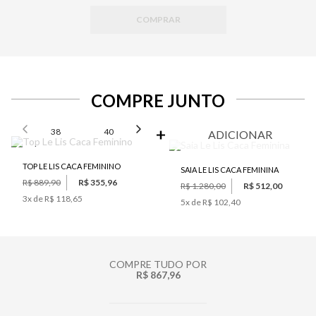
COMPRAR
COMPRE JUNTO
SELECIONE O TAMANHO PARA ADICIONAR
38
40
42
44
ADICIONAR
TOP LE LIS CACA FEMININO
SAIA LE LIS CACA FEMININA
R$ 889,90
R$ 355,96
R$ 1.280,00
R$ 512,00
3
x de
R$ 118,65
5
x de
R$ 102,40
COMPRE TUDO POR
R$ 867,96