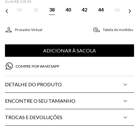
3
x de
R$
118
,
65
34
36
38
40
42
44
46
Provador Virtual
Tabela de medidas
ADICIONAR À SACOLA
COMPRE POR WHATSAPP
DETALHE DO PRODUTO
ENCONTRE O SEU TAMANHO
TROCAS E DEVOLUÇÕES