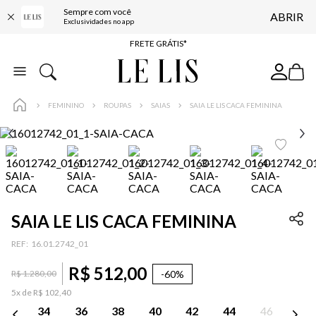
Sempre com você
ABRIR
ENTREGA EXPRESSA*
Exclusividades no app
FRETE GRÁTIS*
BAIXE O APP
10% OFF NA PRIMEIRA COMPRA*
FEMININO
ROUPAS
SAIAS
SAIA LE LIS CACA FEMININA
COMPRE ONLINE E RETIRE EM LOJA*
ENTREGA EXPRESSA*
FRETE GRÁTIS*
BAIXE O APP
10% OFF NA PRIMEIRA COMPRA*
SAIA LE LIS CACA FEMININA
:
16.01.2742_01
R$
512
,
00
-
60%
R$
1
.
280
,
00
5
x de
R$
102
,
40
34
36
38
40
42
44
46