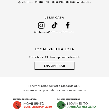
@lelis
/lelisblanc
/lelisblanc
@mundolelis
@lelisblanc
Black Friday
Gift Guide
LE LIS CASA
Mães
Namorados
@leliscasa
/leliscasa
@leliscasa
Japão
Julián Manfredi
LOCALIZE UMA LOJA
Raízes do Pará
Encontre a LE LIS mais próxima de você:
Cuidados Casa
Instruções de Jogos
Minha Loja Le Lis
Le Lis Casa PRO
Fazemos parte do
Pacto Global da ONU
e estamos comprometidos com os movimentos