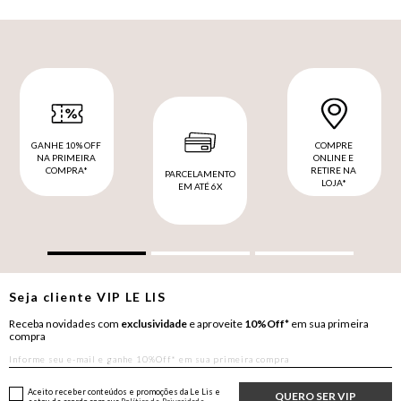
GANHE 10% OFF
COMPRE
NA PRIMEIRA
ONLINE E
COMPRA*
RETIRE NA
PARCELAMENTO
LOJA*
EM ATÉ 6X
Seja cliente
VIP
LE LIS
Receba novidades com
exclusividade
e aproveite
10%Off*
em sua primeira
compra
Aceito receber conteúdos e promoções da Le Lis e
QUERO SER VIP