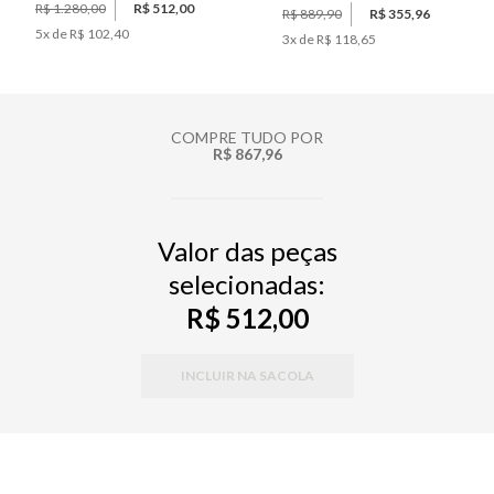
R$ 1.280,00
R$ 512,00
R$ 889,90
R$ 355,96
5
x de
R$ 102,40
3
x de
R$ 118,65
COMPRE TUDO POR
R$ 867,96
Valor das peças
selecionadas:
R$ 512,00
INCLUIR NA SACOLA