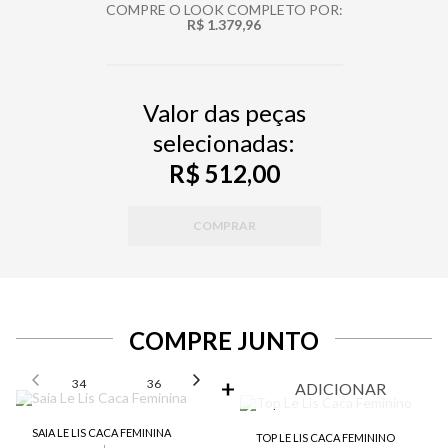
COMPRE O LOOK COMPLETO POR:
R$ 1.379,96
Valor das peças
selecionadas:
R$ 512,00
COMPRAR
COMPRE JUNTO
SELECIONE O TAMANHO PARA ADICIONAR
34
36
38
40
42
ADICIONAR
SAIA LE LIS CACA FEMININA
TOP LE LIS CACA FEMININO