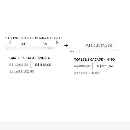
SELECIONE O TAMANHO PARA ADICIONAR
34
36
38
40
42
ADICIONAR
SAIA LE LIS CACA FEMININA
TOP LE LIS CACA FEMININO
R$ 1.280,00
R$ 512,00
R$ 889,90
R$ 355,96
5
x de
R$ 102,40
3
x de
R$ 118,65