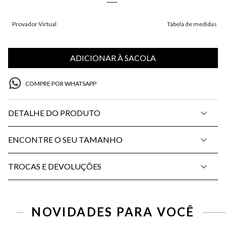
Provador Virtual
Tabela de medidas
ADICIONAR À SACOLA
COMPRE POR WHATSAPP
DETALHE DO PRODUTO
ENCONTRE O SEU TAMANHO
TROCAS E DEVOLUÇÕES
P
M
G
34
36
38
40
42
44
46
NOVIDADES PARA VOCÊ