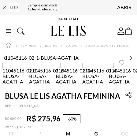
Sempre com você
ABRIR
FRETE GRÁTIS*
Exclusividades no app
BAIXE O APP
10% OFF NA PRIMEIRA COMPRA*
COMPRE ONLINE E RETIRE EM LOJA*
FEMININO
ROUPAS
BLUSAS
BLUSA LE LIS AGATHA FEMININA
ENTREGA EXPRESSA*
FRETE GRÁTIS*
BAIXE O APP
10% OFF NA PRIMEIRA COMPRA*
BLUSA LE LIS AGATHA FEMININA
:
11.04.5116_02
R$
275
,
96
-
60%
R$
689
,
90
2
x de
R$
137
,
98
PP
P
M
G
GG