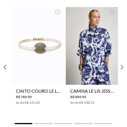
CINTO COURO LE LIS SUKI FEMININO
CAMISA LE LIS JESSICA FEMININA
R$
789
,
90
R$
889
,
90
6
x de
R$
131
,
65
6
x de
R$
148
,
31