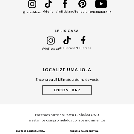
Bazar
@lelis
/lelisblanc
/lelisblanc
@mundolelis
@lelisblanc
Black Friday
Gift Guide
LE LIS CASA
Mães
Namorados
@leliscasa
/leliscasa
@leliscasa
Japão
Julián Manfredi
LOCALIZE UMA LOJA
Raízes do Pará
Encontre a LE LIS mais próxima de você:
Cuidados Casa
Instruções de Jogos
Minha Loja Le Lis
Le Lis Casa PRO
Fazemos parte do
Pacto Global da ONU
e estamos comprometidos com os movimentos