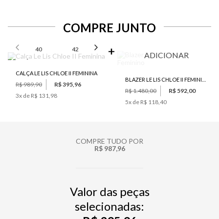
COMPRE JUNTO
SELECIONE O TAMANHO PARA ADICIONAR
40
42
44
46
ADICIONAR
CALÇA LE LIS CHLOE II FEMININA
BLAZER LE LIS CHLOE II FEMININO
R$ 989,90
R$ 395,96
R$ 1.480,00
R$ 592,00
3
x de
R$ 131,98
5
x de
R$ 118,40
COMPRE TUDO POR
R$ 987,96
Valor das peças
selecionadas: