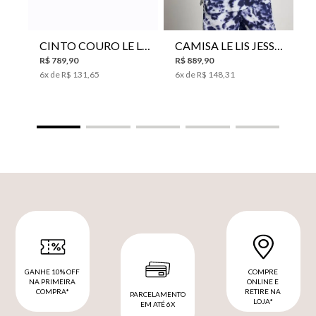
CINTO COURO LE LIS SUKI FEMININO
CAMISA LE LIS JESSICA FEMININA
R$
789
,
90
R$
889
,
90
6
x de
R$
131
,
65
6
x de
R$
148
,
31
GANHE 10% OFF
COMPRE
NA PRIMEIRA
ONLINE E
COMPRA*
RETIRE NA
PARCELAMENTO
LOJA*
EM ATÉ 6X