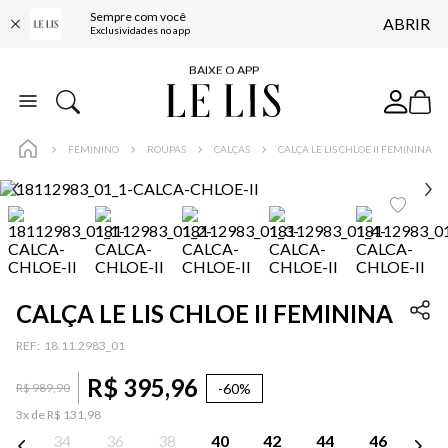
Sempre com você
ABRIR
FRETE GRÁTIS*
Exclusividades no app
BAIXE O APP
10% OFF NA PRIMEIRA COMPRA*
COMPRE ONLINE E RETIRE EM LOJA*
FEMININO
ROUPAS
CALÇAS
CALÇA LE LIS CHLOE II FEMININA
ENTREGA EXPRESSA*
FRETE GRÁTIS*
BAIXE O APP
10% OFF NA PRIMEIRA COMPRA*
CALÇA LE LIS CHLOE II FEMININA
:
18.11.2983_01
R$
395
,
96
-
60%
R$
989
,
90
3
x de
R$
131
,
98
34
36
38
40
42
44
46