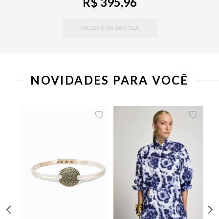
R$ 395,96
INCLUIR NA SACOLA
P
M
G
34
36
38
40
42
44
46
NOVIDADES PARA VOCÊ