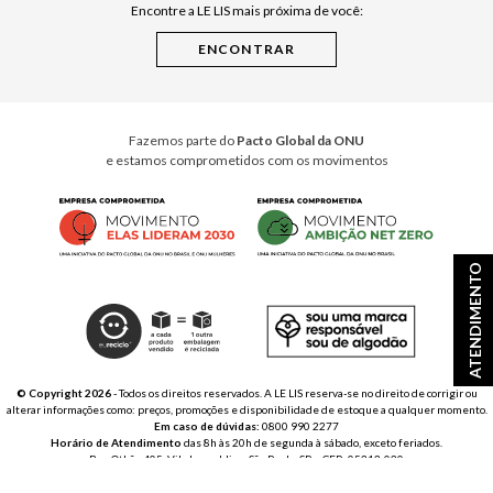
Encontre a LE LIS mais próxima de você:
Cuidados Casa
Instruções de Jogos
Minha Loja Le Lis
Le Lis Casa PRO
Fazemos parte do
Pacto Global da ONU
e estamos comprometidos com os movimentos
ATENDIMENTO
© Copyright 2026
- Todos os direitos reservados. A LE LIS reserva-se no direito de corrigir ou
alterar informações como: preços, promoções e disponibilidade de estoque a qualquer momento.
Em caso de dúvidas:
0800 990 2277
Horário de Atendimento
das 8h às 20h de segunda à sábado, exceto feriados.
Rua Othão 405, Vila Leopoldina, São Paulo, SP – CEP: 05313-020
VESTE S.A. ESTILO | CNPJ: 49.669.856/0001-43