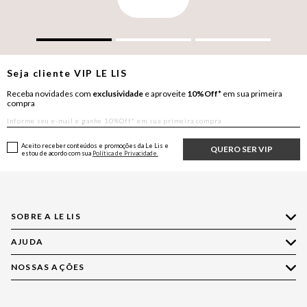
Seja cliente
VIP
LE LIS
Receba novidades com
exclusividade
e aproveite
10%Off*
em sua primeira
compra
Aceito receber conteúdos e promoções da Le Lis e
QUERO SER VIP
estou de acordo com sua
Política de Privacidade.
SOBRE A LE LIS
AJUDA
Quem Somos
Nossas Lojas
NOSSAS AÇÕES
Compre pelo WhatsApp
Ética e Sustentabilidade
Perguntas Frequentes
Aplicativo LE LIS