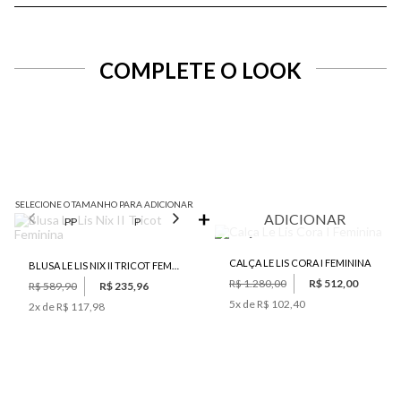
COMPLETE O LOOK
SELECIONE O TAMANHO PARA ADICIONAR
ADICIONAR
PP
P
M
G
GG
CALÇA LE LIS CORA I FEMININA
BLUSA LE LIS NIX II TRICOT FEMININA
R$ 1.280,00
R$ 512,00
R$ 589,90
R$ 235,96
5
x de
R$ 102,40
2
x de
R$ 117,98