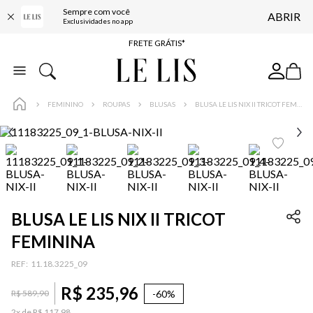
Sempre com você
ABRIR
ENTREGA EXPRESSA*
Exclusividades no app
FRETE GRÁTIS*
BAIXE O APP
10% OFF NA PRIMEIRA COMPRA*
FEMININO
ROUPAS
BLUSAS
BLUSA LE LIS NIX II TRICOT FEMININA
BLUSA LE LIS NIX II TRICOT
FEMININA
:
11.18.3225_09
R$
235
,
96
-
60%
R$
589
,
90
2
x de
R$
117
,
98