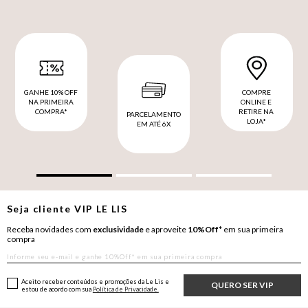
GANHE 10% OFF
COMPRE
NA PRIMEIRA
ONLINE E
COMPRA*
RETIRE NA
PARCELAMENTO
LOJA*
EM ATÉ 6X
Seja cliente
VIP
LE LIS
Receba novidades com
exclusividade
e aproveite
10%Off*
em sua primeira
compra
Aceito receber conteúdos e promoções da Le Lis e
QUERO SER VIP
estou de acordo com sua
Política de Privacidade.