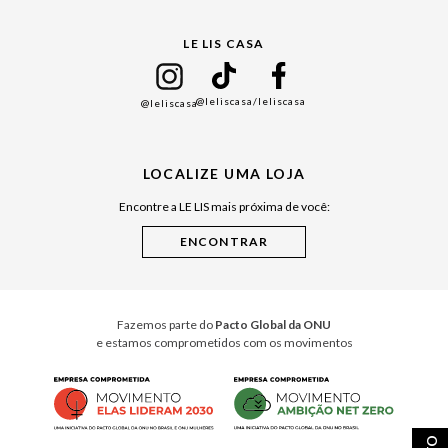
Gift Guide
LE LIS CASA
Mães
Namorados
@leliscasa
/leliscasa
@leliscasa
Japão
Julián Manfredi
LOCALIZE UMA LOJA
Raízes do Pará
Encontre a LE LIS mais próxima de você:
Cuidados Casa
Instruções de Jogos
Minha Loja Le Lis
Le Lis Casa PRO
Fazemos parte do
Pacto Global da ONU
e estamos comprometidos com os movimentos