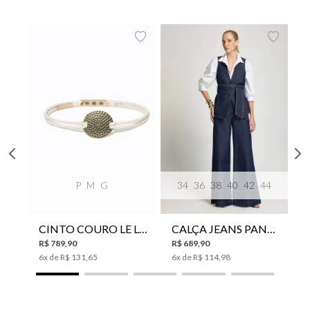
P
M
G
34
36
38
40
42
44
CINTO COURO LE LIS SUKI FEMININO
CALÇA JEANS PANTA WIDE LE LIS ISIS FEMININA
R$
789
,
90
R$
689
,
90
6
x de
R$
131
,
65
6
x de
R$
114
,
98