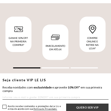
GANHE 10% OFF
COMPRE
NA PRIMEIRA
ONLINE E
COMPRA*
RETIRE NA
PARCELAMENTO
LOJA*
EM ATÉ 6X
Seja cliente
VIP
LE LIS
Receba novidades com
exclusividade
e aproveite
10%Off*
em sua primeira
compra
Aceito receber conteúdos e promoções da Le Lis e
QUERO SER VIP
estou de acordo com sua
Política de Privacidade.