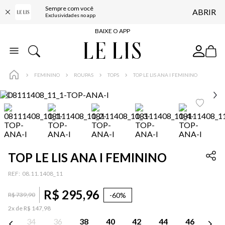
Sempre com você
ABRIR
FRETE GRÁTIS*
Exclusividades no app
BAIXE O APP
10% OFF NA PRIMEIRA COMPRA*
COMPRE ONLINE E RETIRE EM LOJA*
FEMININO
ROUPAS
TOPS
TOP LE LIS ANA I FEMININO
ENTREGA EXPRESSA*
FRETE GRÁTIS*
BAIXE O APP
10% OFF NA PRIMEIRA COMPRA*
TOP LE LIS ANA I FEMININO
:
08.11.1408_11
R$
295
,
96
-
60%
R$
739
,
90
2
x de
R$
147
,
98
34
36
38
40
42
44
46