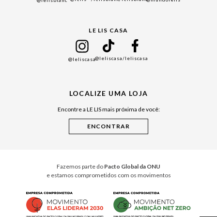
@lelisblanc
Black Friday
Gift Guide
LE LIS CASA
Mães
Namorados
@leliscasa
/leliscasa
@leliscasa
Japão
Julián Manfredi
LOCALIZE UMA LOJA
Raízes do Pará
Encontre a LE LIS mais próxima de você:
Cuidados Casa
Instruções de Jogos
Minha Loja Le Lis
Le Lis Casa PRO
Fazemos parte do
Pacto Global da ONU
e estamos comprometidos com os movimentos