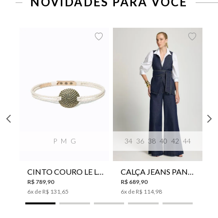
NOVIDADES PARA VOCÊ
P
M
G
34
36
38
40
42
44
CINTO COURO LE LIS SUKI FEMININO
CALÇA JEANS PANTA WIDE LE LIS ISIS FEMININA
R$
789
,
90
R$
689
,
90
6
x de
R$
131
,
65
6
x de
R$
114
,
98