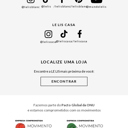
@lelis
/lelisblanc
/lelisblanc
@mundolelis
@lelisblanc
Black Friday
Gift Guide
LE LIS CASA
Mães
Namorados
@leliscasa
/leliscasa
@leliscasa
Japão
Julián Manfredi
LOCALIZE UMA LOJA
Raízes do Pará
Encontre a LE LIS mais próxima de você:
Cuidados Casa
Instruções de Jogos
Minha Loja Le Lis
Le Lis Casa PRO
Fazemos parte do
Pacto Global da ONU
e estamos comprometidos com os movimentos