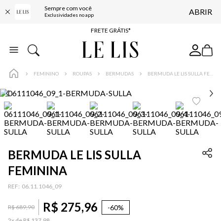
Sempre com você
ABRIR
ENTREGA EXPRESSA*
Exclusividades no app
FRETE GRÁTIS*
BAIXE O APP
10% OFF NA PRIMEIRA COMPRA*
FEMININO
ROUPAS
BERMUDAS
BERMUDA LE LIS SULLA FEMININA
BERMUDA LE LIS SULLA
FEMININA
:
06.11.1046_09
R$
275
,
96
-
60%
R$
689
,
90
2
x de
R$
137
,
98