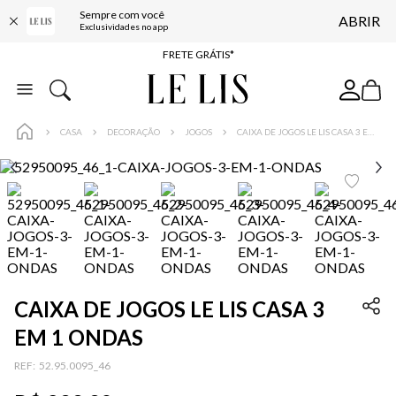
Sempre com você
ABRIR
ENTREGA EXPRESSA*
Exclusividades no app
FRETE GRÁTIS*
BAIXE O APP
10% OFF NA PRIMEIRA COMPRA*
CASA
DECORAÇÃO
JOGOS
CAIXA DE JOGOS LE LIS CASA 3 EM 1 ONDAS
CAIXA DE JOGOS LE LIS CASA 3
EM 1 ONDAS
:
52.95.0095_46