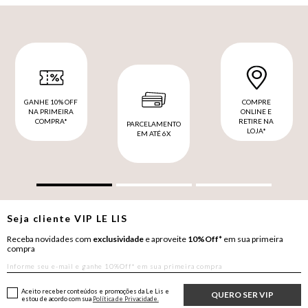
GANHE 10% OFF
COMPRE
NA PRIMEIRA
ONLINE E
COMPRA*
RETIRE NA
PARCELAMENTO
LOJA*
EM ATÉ 6X
Seja cliente
VIP
LE LIS
Receba novidades com
exclusividade
e aproveite
10%Off*
em sua primeira
compra
Aceito receber conteúdos e promoções da Le Lis e
QUERO SER VIP
estou de acordo com sua
Política de Privacidade.