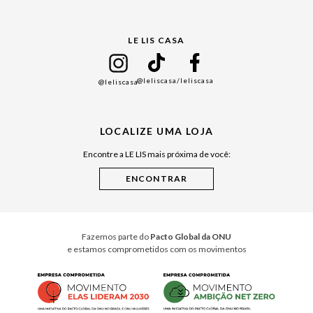
Gift Guide
LE LIS CASA
Mães
Namorados
@leliscasa
/leliscasa
@leliscasa
Japão
Julián Manfredi
LOCALIZE UMA LOJA
Raízes do Pará
Encontre a LE LIS mais próxima de você:
Cuidados Casa
Instruções de Jogos
Minha Loja Le Lis
Le Lis Casa PRO
Fazemos parte do
Pacto Global da ONU
e estamos comprometidos com os movimentos