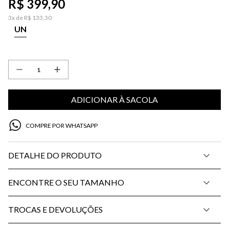
R$
399
,
90
3
x de
R$
133
,
30
UN
ADICIONAR À SACOLA
COMPRE POR WHATSAPP
DETALHE DO PRODUTO
ENCONTRE O SEU TAMANHO
TROCAS E DEVOLUÇÕES