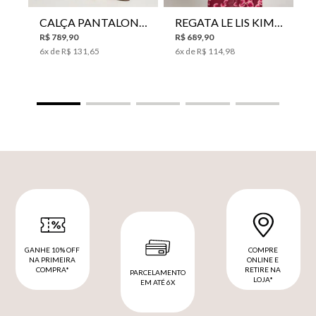
CALÇA PANTALONA LE LIS HORI FEMININA
REGATA LE LIS KIMI FEMININA
R$
789
,
90
R$
689
,
90
6
x de
R$
131
,
65
6
x de
R$
114
,
98
GANHE 10% OFF
COMPRE
NA PRIMEIRA
ONLINE E
COMPRA*
RETIRE NA
PARCELAMENTO
LOJA*
EM ATÉ 6X