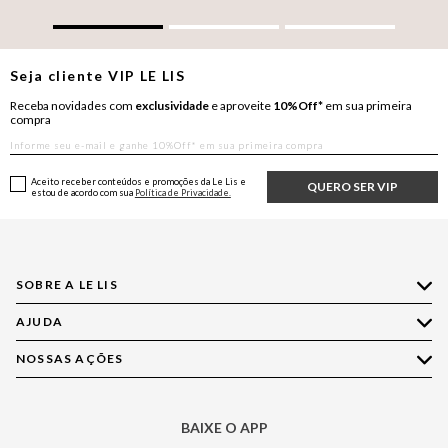
Seja cliente
VIP
LE LIS
Receba novidades com
exclusividade
e aproveite
10%Off*
em sua primeira
compra
Aceito receber conteúdos e promoções da Le Lis e
QUERO SER VIP
estou de acordo com sua
Política de Privacidade.
SOBRE A LE LIS
AJUDA
Quem Somos
Nossas Lojas
NOSSAS AÇÕES
Compre pelo WhatsApp
Ética e Sustentabilidade
Perguntas Frequentes
Aplicativo LE LIS
Política de Privacidade
Central de Relacionamento
BAIXE O APP
Moda