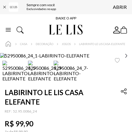
Sempre com você
ABRIR
FRETE GRÁTIS*
Exclusividades no app
BAIXE O APP
10% OFF NA PRIMEIRA COMPRA*
COMPRE ONLINE E RETIRE EM LOJA*
CASA
DECORAÇÃO
JOGOS
LABIRINTO LE LIS CASA ELEFANTE
ENTREGA EXPRESSA*
FRETE GRÁTIS*
BAIXE O APP
10% OFF NA PRIMEIRA COMPRA*
LABIRINTO LE LIS CASA
ELEFANTE
:
52.95.0086_24
R$
99
,
90
1
x de
R$
99
,
90