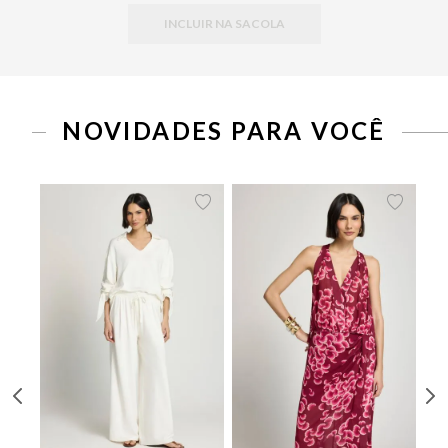
INCLUIR NA SACOLA
PP
P
M
G
34
36
38
40
42
44
NOVIDADES PARA VOCÊ