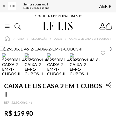
Sempre com você
ABRIR
BAIXE O APP
Exclusividades no app
10% OFF NA PRIMEIRA COMPRA*
COMPRE ONLINE E RETIRE EM LOJA*
ENTREGA EXPRESSA*
CASA
DECORAÇÃO
JOGOS
CAIXA LE LIS CASA 2 EM 1 CUBOS II
FRETE GRÁTIS*
BAIXE O APP
10% OFF NA PRIMEIRA COMPRA*
CAIXA LE LIS CASA 2 EM 1 CUBOS
II
:
52.95.0061_46
R$
159
,
90