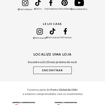
Bazar
@lelis
/lelisblanc
/lelisblanc
@mundolelis
@lelisblanc
Black Friday
Gift Guide
LE LIS CASA
Mães
Namorados
@leliscasa
/leliscasa
@leliscasa
Japão
Julián Manfredi
LOCALIZE UMA LOJA
Raízes do Pará
Encontre a LE LIS mais próxima de você:
Cuidados Casa
Instruções de Jogos
Minha Loja Le Lis
Le Lis Casa PRO
Fazemos parte do
Pacto Global da ONU
e estamos comprometidos com os movimentos