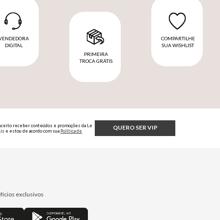
VENDEDORA
COMPARTILHE
DIGITAL
SUA WISHLIST
PRIMEIRA
TROCA GRÁTIS
Aceito receber conteúdos e promoções da Le
QUERO SER VIP
Lis e estou de acordo com sua
Política de
Privacidade.
fícios exclusivos