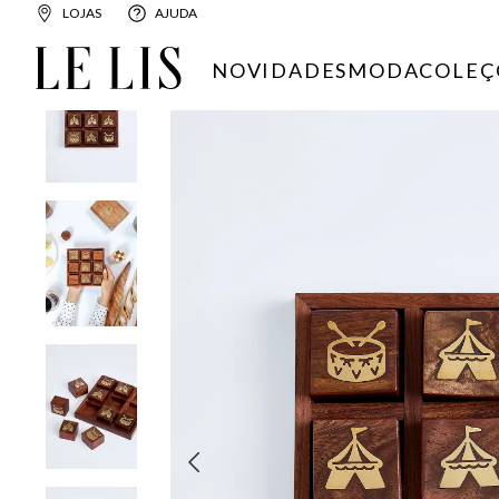
LOJAS
AJUDA
CASA
DECORAÇÃO
JOGOS
JOGO DA VELHA LE LIS CASA 
NOVIDADES
MODA
COLEÇ