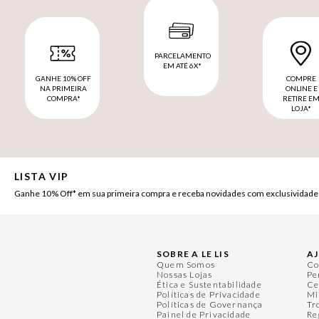
PARCELAMENTO
EM ATÉ 6X*
GANHE 10% OFF
COMPRE
NA PRIMEIRA
ONLINE E
COMPRA*
RETIRE E
LOJA*
LISTA VIP
Ganhe 10% Off* em sua primeira compra e receba novidades com exclusividade
SOBRE A LE LIS
A
Quem Somos
Co
Nossas Lojas
Pe
Ética e Sustentabilidade
Ce
Políticas de Privacidade
Mi
Políticas de Governança
Tr
Painel de Privacidade
Re