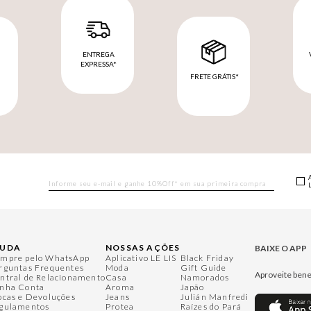
ENTREGA
EXPRESSA*
FRETE GRÁTIS*
M
JUDA
NOSSAS AÇÕES
BAIXE O APP
mpre pelo WhatsApp
Aplicativo LE LIS
Black Friday
rguntas Frequentes
Moda
Gift Guide
Aproveite bene
ntral de Relacionamento
Casa
Namorados
nha Conta
Aroma
Japão
ocas e Devoluções
Jeans
Julián Manfredi
gulamentos
Protea
Raízes do Pará