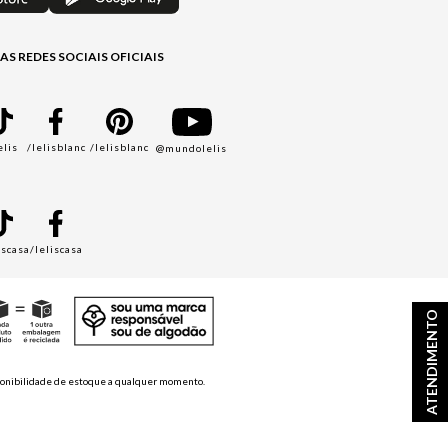
AS REDES SOCIAIS OFICIAIS
elis
/lelisblanc
/lelisblanc
@mundolelis
A
iscasa
/leliscasa
ATENDIMENTO
disponibilidade de estoque a qualquer momento.