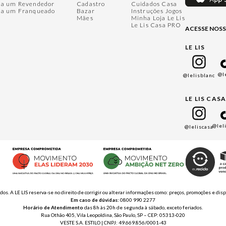
ja um Revendedor
Cadastro
Cuidados Casa
ja um Franqueado
Bazar
Instruções Jogos
Mães
Minha Loja Le Lis
Le Lis Casa PRO
ACESSE NOSS
LE LIS
@l
@lelisblanc
LE LIS CAS
@lel
@leliscasa
ados. A LE LIS reserva-se no direito de corrigir ou alterar informações como: preços, promoções e 
Em caso de dúvidas:
0800 990 2277
Horário de Atendimento
das 8h às 20h de segunda à sábado, exceto feriados.
Rua Othão 405, Vila Leopoldina, São Paulo, SP – CEP: 05313-020
VESTE S.A. ESTILO | CNPJ: 49.669.856/0001-43