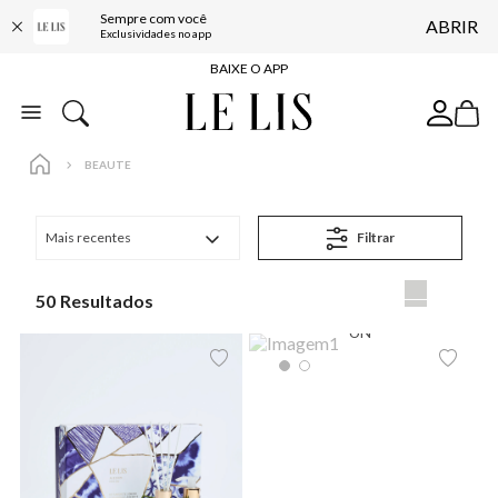
Sempre com você
ABRIR
FRETE GRÁTIS*
Exclusividades no app
BAIXE O APP
10% OFF NA PRIMEIRA COMPRA*
COMPRE ONLINE E RETIRE EM LOJA*
BEAUTE
ENTREGA EXPRESSA*
FRETE GRÁTIS*
Mais recentes
Filtrar
BAIXE O APP
10% OFF NA PRIMEIRA COMPRA*
50
UN