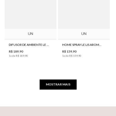
UN
UN
DIFUSOR DE AMBIENTE LE LIS AROMA FIGO 150ML
HOME SPRAY LE LIS AROMA FIGO 150ML
R$
189
,
90
R$
159
,
90
1
x de
R$
189
,
90
1
x de
R$
159
,
90
MOSTRAR MAIS