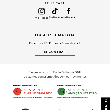
LE LIS CASA
Mães
Namorados
@leliscasa
/leliscasa
@leliscasa
Japão
Julián Manfredi
LOCALIZE UMA LOJA
Raízes do Pará
Encontre a LE LIS mais próxima de você:
Cuidados Casa
Instruções de Jogos
Minha Loja Le Lis
Le Lis Casa PRO
Fazemos parte do
Pacto Global da ONU
e estamos comprometidos com os movimentos