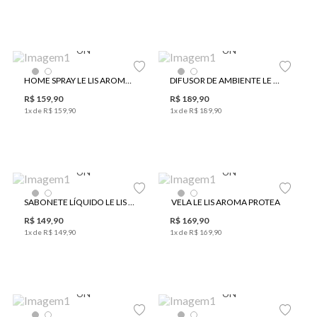
UN
UN
HOME SPRAY LE LIS AROMA ÂMBAR
DIFUSOR DE AMBIENTE LE LIS AROMA ÂMBAR
R$
159
,
90
R$
189
,
90
1
x de
R$
159
,
90
1
x de
R$
189
,
90
UN
UN
SABONETE LÍQUIDO LE LIS AROMA ÂMBAR
VELA LE LIS AROMA PROTEA
R$
149
,
90
R$
169
,
90
1
x de
R$
149
,
90
1
x de
R$
169
,
90
UN
UN
Le Lis e Protea