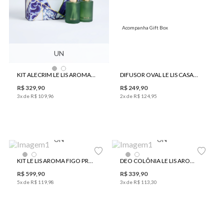
Acompanha Gift Box
UN
KIT ALECRIM LE LIS AROMA JAPÃO
DIFUSOR OVAL LE LIS CASA CERAMICA FLOR I
R$
329
,
90
R$
249
,
90
3
x de
R$
109
,
96
2
x de
R$
124
,
95
UN
UN
KIT LE LIS AROMA FIGO PREMIUM II
DEO COLÔNIA LE LIS AROMA 21
R$
599
,
90
R$
339
,
90
5
x de
R$
119
,
98
3
x de
R$
113
,
30