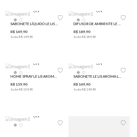
UN
UN
SABONETE LÍQUIDO LE LIS AROMA BOSQUE
DIFUSOR DE AMBIENTE LE LIS AROMA MANDARINA
R$
149
,
90
R$
189
,
90
1
x de
R$
149
,
90
1
x de
R$
189
,
90
UN
UN
HOME SPRAY LE LIS AROMA MANDARINA
SABONETE LE LIS AROMA LIQUIDO MANDARINA
R$
159
,
90
R$
149
,
90
1
x de
R$
159
,
90
1
x de
R$
149
,
90
UN