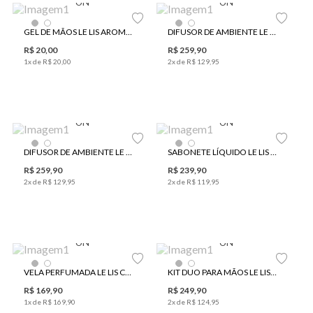
UN
UN
GEL DE MÃOS LE LIS AROMA ALECRIM 52 ML
DIFUSOR DE AMBIENTE LE LIS AROMA EDIÇÃO ESPECIAL JULIÁN MANFREDI ALECRIM
R$
20
,
00
R$
259
,
90
1
x de
R$
20
,
00
2
x de
R$
129
,
95
UN
UN
Edição Especial
DIFUSOR DE AMBIENTE LE LIS AROMA EDIÇÃO ESPECIAL JULIÁN MANFREDI FÍGO
SABONETE LÍQUIDO LE LIS AROMA EDIÇÃO ESPECIAL JULIÁN MANFREDI FÍGO
R$
259
,
90
R$
239
,
90
2
x de
R$
129
,
95
2
x de
R$
119
,
95
UN
UN
Edição Especial
Edição Especial
VELA PERFUMADA LE LIS CASA FÍGO
KIT DUO PARA MÃOS LE LIS AROMA 21
R$
169
,
90
R$
249
,
90
1
x de
R$
169
,
90
2
x de
R$
124
,
95