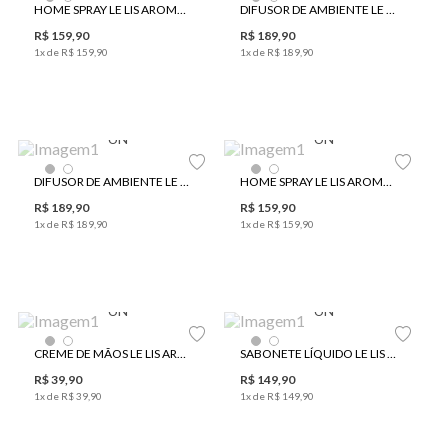
HOME SPRAY LE LIS AROMA BOSQUE
DIFUSOR DE AMBIENTE LE LIS AROMA BOSQUE
R$
159
,
90
R$
189
,
90
1
x de
R$
159
,
90
1
x de
R$
189
,
90
UN
UN
DIFUSOR DE AMBIENTE LE LIS AROMA CEDRO
HOME SPRAY LE LIS AROMA CEDRO
R$
189
,
90
R$
159
,
90
1
x de
R$
189
,
90
1
x de
R$
159
,
90
UN
UN
CREME DE MÃOS LE LIS AROMA BOSQUE
SABONETE LÍQUIDO LE LIS AROMA CEDRO
R$
39
,
90
R$
149
,
90
1
x de
R$
39
,
90
1
x de
R$
149
,
90