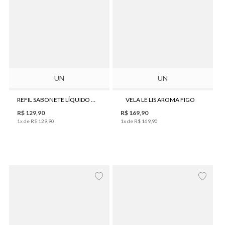
UN
UN
REFIL SABONETE LÍQUIDO LE LIS AROMA SWEET HOME 500ML
VELA LE LIS AROMA FIGO
R$
129
,
90
R$
169
,
90
1
x de
R$
129
,
90
1
x de
R$
169
,
90