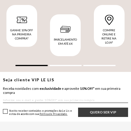
GANHE 10% OFF
COMPRE
NA PRIMEIRA
ONLINE E
COMPRA*
RETIRE NA
PARCELAMENTO
LOJA*
EM ATÉ 6X
Seja cliente
VIP
LE LIS
Receba novidades com
exclusividade
e aproveite
10%Off*
em sua primeira
compra
Aceito receber conteúdos e promoções da Le Lis e
QUERO SER VIP
estou de acordo com sua
Política de Privacidade.