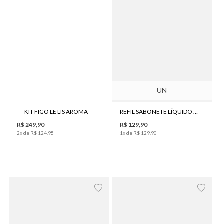
UN
KIT FIGO LE LIS AROMA
REFIL SABONETE LÍQUIDO LE LIS AROMA ALECRIM 500ML
R$
249
,
90
R$
129
,
90
2
x de
R$
124
,
95
1
x de
R$
129
,
90