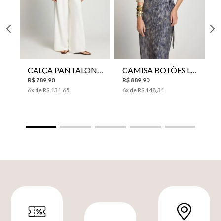
CALÇA PANTALONA LE LIS HORI FEMININA
CAMISA BOTÕES LE LIS YANNA FEMININA
R$
789
,
90
R$
889
,
90
6
x de
R$
131
,
65
6
x de
R$
148
,
31