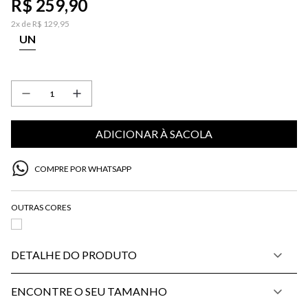
R$
259
,
90
2
x de
R$
129
,
95
UN
ADICIONAR À SACOLA
COMPRE POR WHATSAPP
DETALHE DO PRODUTO
ENCONTRE O SEU TAMANHO