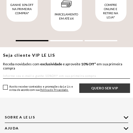
GANHE 10% OFF
COMPRE
NA PRIMEIRA
ONLINE E
COMPRA*
RETIRE NA
PARCELAMENTO
LOJA*
EM ATÉ 6X
Seja cliente
VIP
LE LIS
Receba novidades com
exclusividade
e aproveite
10%Off*
em sua primeira
compra
Aceito receber conteúdos e promoções da Le Lis e
QUERO SER VIP
estou de acordo com sua
Política de Privacidade.
SOBRE A LE LIS
AJUDA
Quem Somos