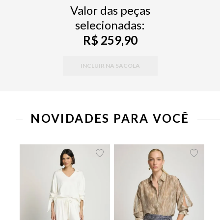
Valor das peças
selecionadas:
R$ 259,90
INCLUIR NA SACOLA
PP
P
M
G
34
36
38
40
42
44
46
NOVIDADES PARA VOCÊ