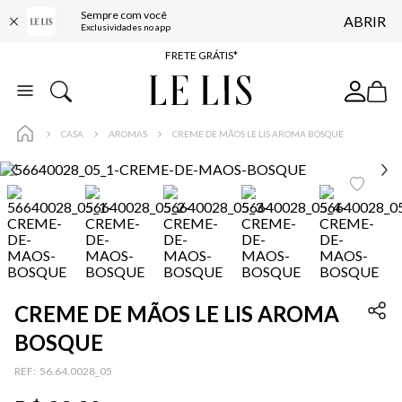
Sempre com você
ABRIR
ENTREGA EXPRESSA*
Exclusividades no app
FRETE GRÁTIS*
BAIXE O APP
10% OFF NA PRIMEIRA COMPRA*
CASA
AROMAS
CREME DE MÃOS LE LIS AROMA BOSQUE
CREME DE MÃOS LE LIS AROMA
BOSQUE
:
56.64.0028_05