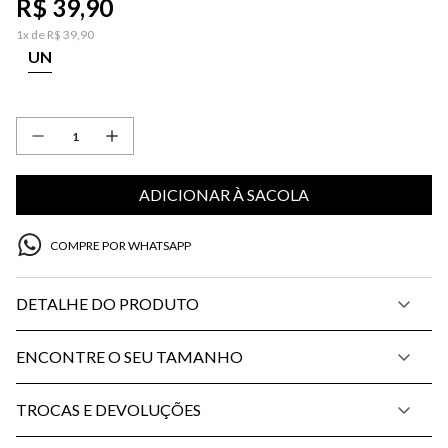
R$
39
,
90
1
x de
R$
39
,
90
UN
ADICIONAR À SACOLA
COMPRE POR WHATSAPP
DETALHE DO PRODUTO
ENCONTRE O SEU TAMANHO
TROCAS E DEVOLUÇÕES