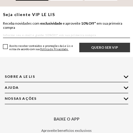
Seja cliente
VIP
LE LIS
Receba novidades com
exclusividade
e aproveite
10%Off*
em sua primeira
compra
Aceito receber conteúdos e promoções da Le Lis e
QUERO SER VIP
estou de acordo com sua
Política de Privacidade.
SOBRE A LE LIS
AJUDA
Quem Somos
Nossas Lojas
NOSSAS AÇÕES
Compre pelo WhatsApp
Ética e Sustentabilidade
Perguntas Frequentes
Aplicativo LE LIS
Política de Privacidade
Central de Relacionamento
BAIXE O APP
Moda
Política de Governança
Minha Conta
Casa
Aproveite benefícios exclusivos