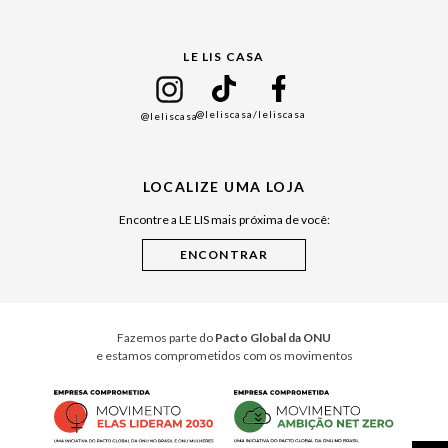
Gift Guide
LE LIS CASA
Mães
Namorados
@leliscasa
/leliscasa
@leliscasa
Japão
Julián Manfredi
LOCALIZE UMA LOJA
Raízes do Pará
Encontre a LE LIS mais próxima de você:
Cuidados Casa
Instruções de Jogos
Minha Loja Le Lis
Le Lis Casa PRO
Fazemos parte do
Pacto Global da ONU
e estamos comprometidos com os movimentos