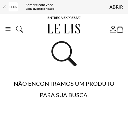
Sempre com você
ABRIR
COMPRE ONLINE E RETIRE EM LOJA*
Exclusividades no app
ENTREGA EXPRESSA*
FRETE GRÁTIS*
BAIXE O APP
10% OFF NA PRIMEIRA COMPRA*
NÃO ENCONTRAMOS UM PRODUTO
PARA SUA BUSCA.