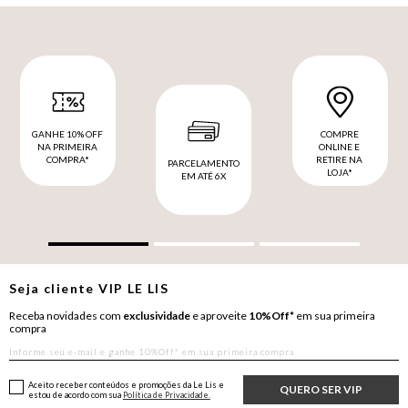
GANHE 10% OFF
COMPRE
NA PRIMEIRA
ONLINE E
COMPRA*
RETIRE NA
PARCELAMENTO
LOJA*
EM ATÉ 6X
Seja cliente
VIP
LE LIS
Receba novidades com
exclusividade
e aproveite
10%Off*
em sua primeira
compra
Aceito receber conteúdos e promoções da Le Lis e
QUERO SER VIP
estou de acordo com sua
Política de Privacidade.