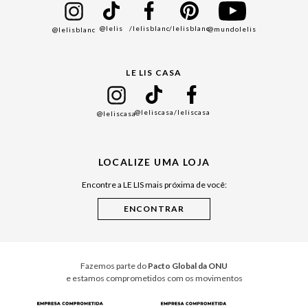
Bazar
@lelis
/lelisblanc
/lelisblanc
@mundolelis
@lelisblanc
Black Friday
Gift Guide
LE LIS CASA
Mães
Namorados
@leliscasa
/leliscasa
@leliscasa
Japão
Julián Manfredi
LOCALIZE UMA LOJA
Raízes do Pará
Encontre a LE LIS mais próxima de você:
Cuidados Casa
Instruções de Jogos
Minha Loja Le Lis
Le Lis Casa PRO
Fazemos parte do
Pacto Global da ONU
e estamos comprometidos com os movimentos