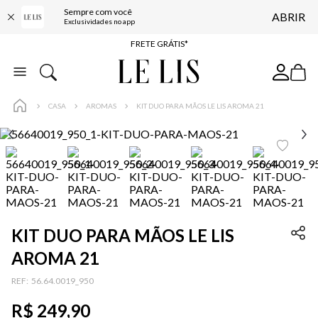
Sempre com você
ABRIR
ENTREGA EXPRESSA*
Exclusividades no app
FRETE GRÁTIS*
BAIXE O APP
10% OFF NA PRIMEIRA COMPRA*
CASA
AROMAS
KIT DUO PARA MÃOS LE LIS AROMA 21
KIT DUO PARA MÃOS LE LIS
AROMA 21
:
56.64.0019_950
R$
249
,
90