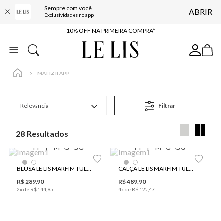
Sempre com você
ABRIR
BAIXE O APP
Exclusividades no app
10% OFF NA PRIMEIRA COMPRA*
COMPRE ONLINE E RETIRE EM LOJA*
ENTREGA EXPRESSA*
MATIZ II APP
FRETE GRÁTIS*
BAIXE O APP
Relevância
Filtrar
10% OFF NA PRIMEIRA COMPRA*
28
PP
P
M
G
GG
PP
P
M
G
GG
BLUSA LE LIS MARFIM TULE FEMININA
CALÇA LE LIS MARFIM TULE FEMININA
R$
289
,
90
R$
489
,
90
2
x de
R$
144
,
95
4
x de
R$
122
,
47