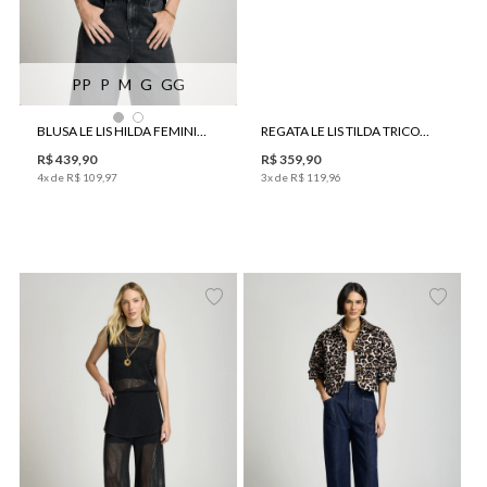
PP
P
M
G
GG
BLUSA LE LIS HILDA FEMININA
REGATA LE LIS TILDA TRICOT FEMININA
R$
439
,
90
R$
359
,
90
4
x de
R$
109
,
97
3
x de
R$
119
,
96