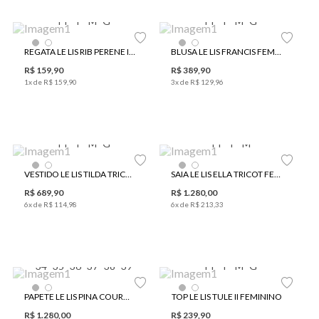
PP
P
M
G
PP
P
M
G
REGATA LE LIS RIB PERENE I FEMININA
BLUSA LE LIS FRANCIS FEMININA
R$
159
,
90
R$
389
,
90
1
x de
R$
159
,
90
3
x de
R$
129
,
96
PP
P
M
G
PP
P
M
VESTIDO LE LIS TILDA TRICOT FEMININO
SAIA LE LIS ELLA TRICOT FEMININA
R$
689
,
90
R$
1
.
280
,
00
6
x de
R$
114
,
98
6
x de
R$
213
,
33
34
35
36
37
38
39
PP
P
M
G
PAPETE LE LIS PINA COURO FEMININA
TOP LE LIS TULE II FEMININO
R$
1
.
280
,
00
R$
239
,
90