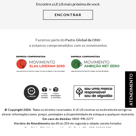
Encontre a LE LIS mais próxima de você:
Cuidados Casa
Instruções de Jogos
Minha Loja Le Lis
Le Lis Casa PRO
Fazemos parte do
Pacto Global da ONU
e estamos comprometidos com os movimentos
ATENDIMENTO
© Copyright 2026
- Todos os direitos reservados. A LE LIS reserva-se no direito de corrigir ou
alterar informações como: preços, promoções e disponibilidade de estoque a qualquer momento.
Em caso de dúvidas:
0800 990 2277
Horário de Atendimento
das 8h às 20h de segunda à sábado, exceto feriados.
Rua Othão 405, Vila Leopoldina, São Paulo, SP – CEP: 05313-020
VESTE S.A. ESTILO | CNPJ: 49.669.856/0001-43