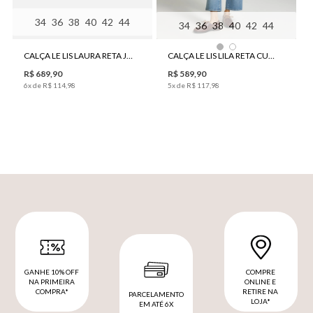
34
36
38
40
42
44
34
36
38
40
42
44
CALÇA LE LIS LAURA RETA JEANS FEMININA
CALÇA LE LIS LILA RETA CURTA JEANS FEMININA
R$
689
,
90
R$
589
,
90
6
x de
R$
114
,
98
5
x de
R$
117
,
98
GANHE 10% OFF
COMPRE
NA PRIMEIRA
ONLINE E
COMPRA*
RETIRE NA
PARCELAMENTO
LOJA*
EM ATÉ 6X