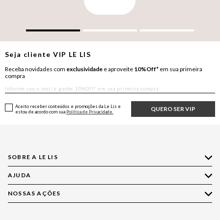
Seja cliente
VIP
LE LIS
Receba novidades com
exclusividade
e aproveite
10%Off*
em sua primeira
compra
Aceito receber conteúdos e promoções da Le Lis e
QUERO SER VIP
estou de acordo com sua
Política de Privacidade.
SOBRE A LE LIS
AJUDA
Quem Somos
Nossas Lojas
NOSSAS AÇÕES
Compre pelo WhatsApp
Ética e Sustentabilidade
Perguntas Frequentes
Aplicativo LE LIS