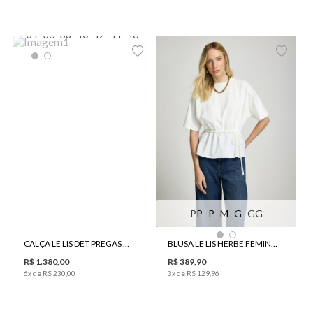
34
36
38
40
42
44
46
PP
P
M
G
GG
CALÇA LE LIS DET PREGAS CLAUDIA FEMININA
BLUSA LE LIS HERBE FEMININA
R$
1
.
380
,
00
R$
389
,
90
6
x de
R$
230
,
00
3
x de
R$
129
,
96