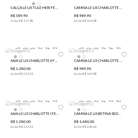
CALÇA LE LIS TULE HERI FEMININA
CAMISA LE LIS CHARLOTTE II FEMININA
R$
589
,
90
R$
989
,
90
5
x de
R$
117
,
98
6
x de
R$
164
,
98
34
36
38
40
42
44
34
36
38
40
42
44
SAIA LE LIS CHARLOTTE II FEMININA
CAMISA LE LIS CHARLOTTE I FEMININA
R$
1
.
280
,
00
R$
989
,
90
6
x de
R$
213
,
33
6
x de
R$
164
,
98
34
36
38
40
42
44
36
38
40
42
44
46
SAIA LE LIS CHARLOTTE I FEMININA
CAMISA LE LIS BETINA SEDA FEMININA
R$
1
.
280
,
00
R$
1
.
480
,
00
6
x de
R$
213
,
33
6
x de
R$
246
,
66