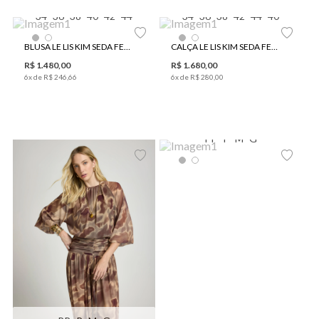
34
36
38
40
42
44
34
36
38
42
44
40
BLUSA LE LIS KIM SEDA FEMININA
CALÇA LE LIS KIM SEDA FEMININA
R$
1
.
480
,
00
R$
1
.
680
,
00
6
x de
R$
246
,
66
6
x de
R$
280
,
00
PP
P
M
G