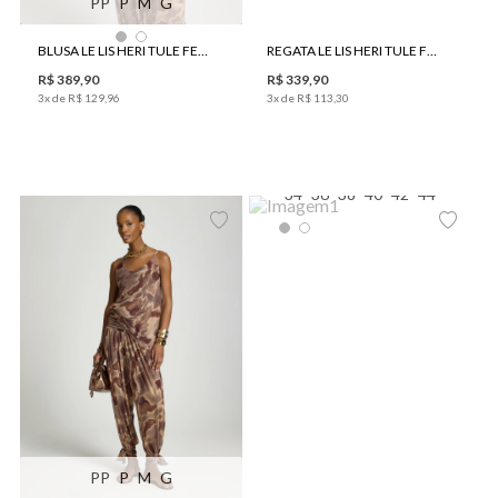
PP
P
M
G
BLUSA LE LIS HERI TULE FEMININA
REGATA LE LIS HERI TULE FEMININA
R$
389
,
90
R$
339
,
90
3
x de
R$
129
,
96
3
x de
R$
113
,
30
34
36
38
40
42
44
PP
P
M
G