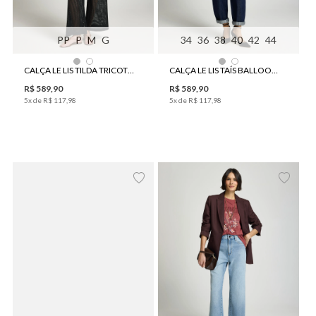
PP
P
M
G
34
36
38
40
42
44
CALÇA LE LIS TILDA TRICOT FEMININA
CALÇA LE LIS TAÍS BALLOON II JEANS FEMININA
R$
589
,
90
R$
589
,
90
5
x de
R$
117
,
98
5
x de
R$
117
,
98