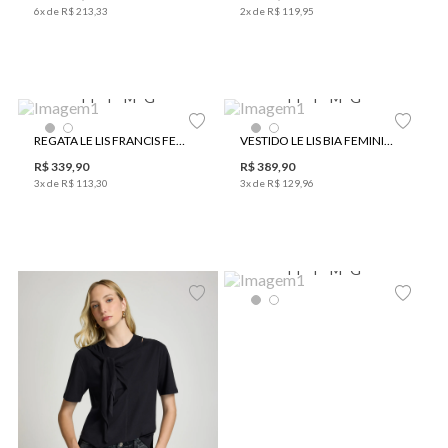
6
x de
R$
213
,
33
2
x de
R$
119
,
95
PP
P
M
G
PP
P
M
G
REGATA LE LIS FRANCIS FEMININA
VESTIDO LE LIS BIA FEMININO
R$
339
,
90
R$
389
,
90
3
x de
R$
113
,
30
3
x de
R$
129
,
96
PP
P
M
G