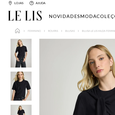
LOJAS
AJUDA
NOVIDADES
MODA
COLEÇ
FEMININO
ROUPAS
BLUSAS
BLUSA LE LIS HILDA FEMIN