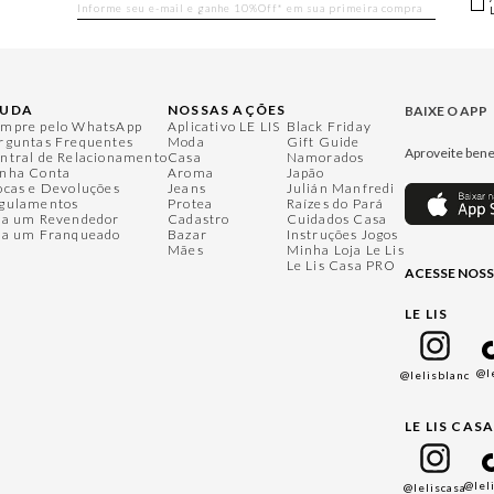
JUDA
NOSSAS AÇÕES
BAIXE O APP
mpre pelo WhatsApp
Aplicativo LE LIS
Black Friday
rguntas Frequentes
Moda
Gift Guide
Aproveite bene
ntral de Relacionamento
Casa
Namorados
nha Conta
Aroma
Japão
ocas e Devoluções
Jeans
Julián Manfredi
gulamentos
Protea
Raízes do Pará
ja um Revendedor
Cadastro
Cuidados Casa
ja um Franqueado
Bazar
Instruções Jogos
Mães
Minha Loja Le Lis
Le Lis Casa PRO
ACESSE NOSS
LE LIS
@l
@lelisblanc
LE LIS CAS
@lel
@leliscasa