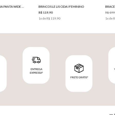
CALÇA LE LIS ANDREIA PANTA WIDE BLACK FEMININA
BRINCOS LE LIS CIDA I FEMININO
BRACEL
R$ 119,90
R$ 199
1
x de
R$ 119,90
1
x de
R
ENTREGA
EXPRESSA*
FRETE GRÁTIS*
M