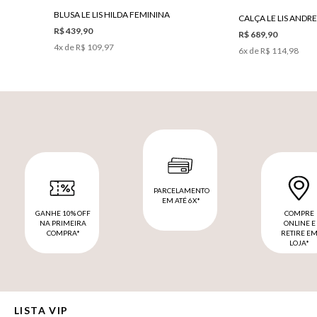
BLUSA LE LIS HILDA FEMININA
R$ 439,90
R$ 689,90
4
x de
R$ 109,97
6
x de
R$ 114,98
PARCELAMENTO
EM ATÉ 6X*
GANHE 10% OFF
COMPRE
NA PRIMEIRA
ONLINE E
COMPRA*
RETIRE E
LOJA*
LISTA VIP