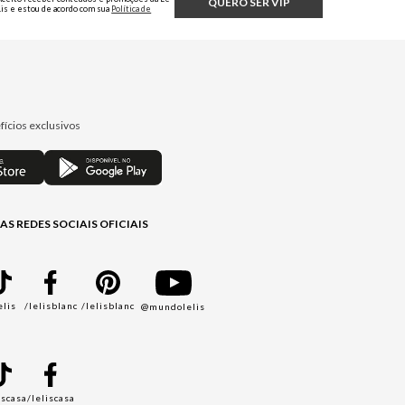
QUERO SER VIP
Lis e estou de acordo com sua
Política de
Privacidade.
fícios exclusivos
AS REDES SOCIAIS OFICIAIS
elis
/lelisblanc
/lelisblanc
@mundolelis
A
iscasa
/leliscasa