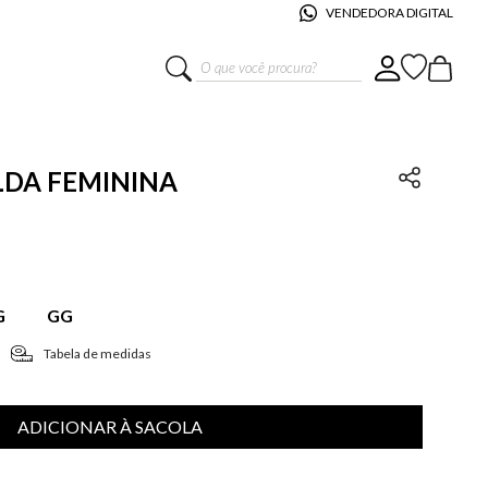
VENDEDORA DIGITAL
O que você procura?
ILDA FEMININA
G
GG
Tabela de medidas
ADICIONAR À SACOLA