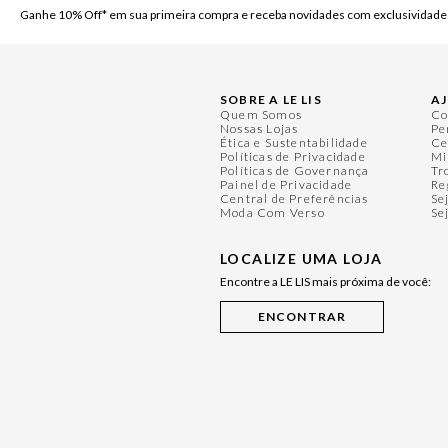
Ganhe 10% Off* em sua primeira compra e receba novidades com exclusividade
SOBRE A LE LIS
A
Quem Somos
Co
Nossas Lojas
Pe
Ética e Sustentabilidade
Ce
Políticas de Privacidade
Mi
Políticas de Governança
Tr
Painel de Privacidade
Re
Central de Preferências
Se
Moda Com Verso
Se
LOCALIZE UMA LOJA
Encontre a LE LIS mais próxima de você: