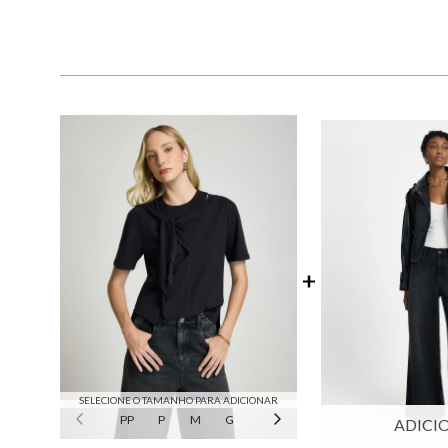
SELECIONE O TAMANHO PARA ADICIONAR
PP
P
M
G
GG
ADICI