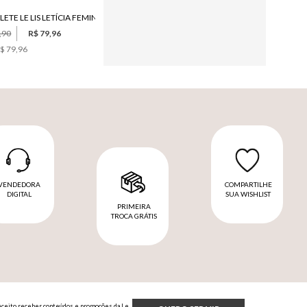
ETE LE LIS LETÍCIA FEMININO
SCARPIN LE LIS RENATA FEMININO
,90
R$ 79,96
R$ 989,90
$ 79,96
6
x de
R$ 164,98
VENDEDORA
COMPARTILHE
DIGITAL
SUA WISHLIST
PRIMEIRA
TROCA GRÁTIS
Aceito receber conteúdos e promoções da Le