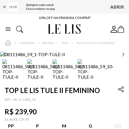
Sempre com você
ABRIR
BAIXE O APP
Exclusividades no app
10% OFF NA PRIMEIRA COMPRA*
COMPRE ONLINE E RETIRE EM LOJA*
ENTREGA EXPRESSA*
FEMININO
ROUPAS
TOPS
TOP LE LIS TULE II FEMININO
FRETE GRÁTIS*
BAIXE O APP
10% OFF NA PRIMEIRA COMPRA*
TOP LE LIS TULE II FEMININO
:
08.11.1486_59
R$
239
,
90
2
x de
R$
119
,
95
PP
P
M
G
GG