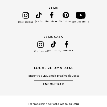
Seja um Franqueado
Cadastro
LE LIS
Bazar
@lelis
/lelisblanc
/lelisblanc
@mundolelis
@lelisblanc
Black Friday
Gift Guide
LE LIS CASA
Mães
Namorados
@leliscasa
/leliscasa
@leliscasa
Japão
Julián Manfredi
LOCALIZE UMA LOJA
Raízes do Pará
Encontre a LE LIS mais próxima de você:
Cuidados Casa
Instruções de Jogos
Minha Loja Le Lis
Le Lis Casa PRO
Fazemos parte do
Pacto Global da ONU