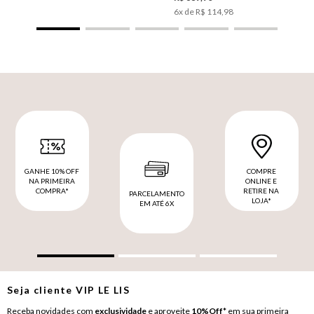
6
x de
R$
114
,
98
GANHE 10% OFF
COMPRE
NA PRIMEIRA
ONLINE E
COMPRA*
RETIRE NA
PARCELAMENTO
LOJA*
EM ATÉ 6X
Seja cliente
VIP
LE LIS
Receba novidades com
exclusividade
e aproveite
10%Off*
em sua primeira