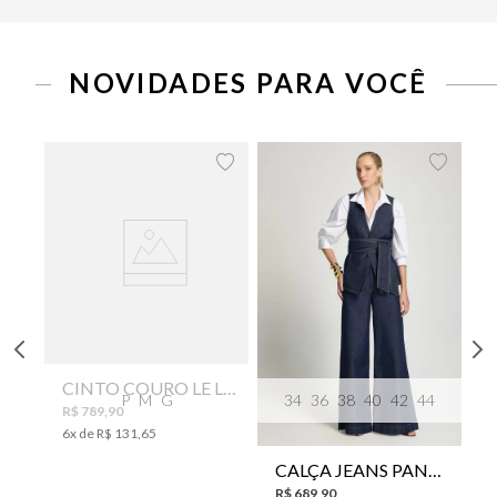
NOVIDADES PARA VOCÊ
CINTO COURO LE LIS SUKI FEMININO
P
M
G
34
36
38
40
42
44
R$
789
,
90
6
x de
R$
131
,
65
CALÇA JEANS PANTA WIDE LE LIS ISIS FEMININA
R$
689
,
90