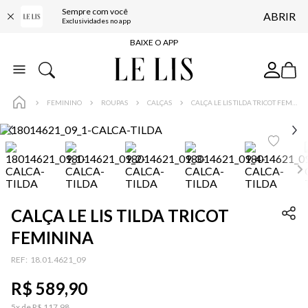
Sempre com você
ABRIR
FRETE GRÁTIS*
Exclusividades no app
BAIXE O APP
10% OFF NA PRIMEIRA COMPRA*
COMPRE ONLINE E RETIRE EM LOJA*
FEMININO
ROUPAS
CALÇAS
CALÇA LE LIS TILDA TRICOT FEMININA
ENTREGA EXPRESSA*
FRETE GRÁTIS*
BAIXE O APP
10% OFF NA PRIMEIRA COMPRA*
CALÇA LE LIS TILDA TRICOT
FEMININA
:
18.01.4621_09
R$
589
,
90
5
x de
R$
117
,
98