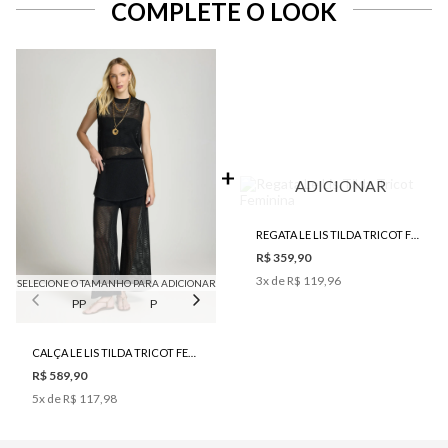
COMPLETE O LOOK
ADICIONAR
REGATA LE LIS TILDA TRICOT FEMININA
R$ 359,90
3
x de
R$ 119,96
SELECIONE O TAMANHO PARA ADICIONAR
PP
P
M
G
CALÇA LE LIS TILDA TRICOT FEMININA
R$ 589,90
5
x de
R$ 117,98