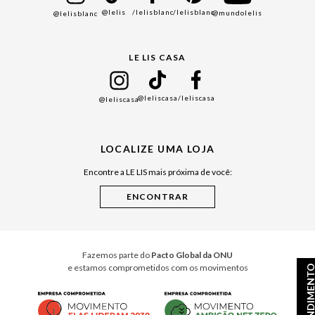
@lelis
/lelisblanc
/lelisblanc
@mundolelis
@lelisblanc
Black Friday
Gift Guide
LE LIS CASA
Mães
Namorados
@leliscasa
/leliscasa
@leliscasa
Japão
Julián Manfredi
LOCALIZE UMA LOJA
Raízes do Pará
Encontre a LE LIS mais próxima de você:
Cuidados Casa
Instruções de Jogos
Minha Loja Le Lis
Le Lis Casa PRO
Fazemos parte do
Pacto Global da ONU
e estamos comprometidos com os movimentos
ATENDIMEN