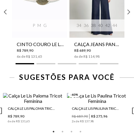
P
M
G
34
36
38
40
42
44
CINTO COURO LE LIS SUKI FEMININO
CALÇA JEANS PANTA WIDE LE LIS ISIS FEMININA
R$
789
,
90
R$
689
,
90
6
x de
R$
131
,
65
6
x de
R$
114
,
98
SUGESTÕES PARA VOCÊ
-60%
CALÇA LE LIS PALOMA TRICOT FEMININA
CALÇA LE LIS PAULINA TRICOT FEMININA
R$ 789,90
R$ 689,90
R$ 275,96
6
x de
R$ 131,65
2
x de
R$ 137,98