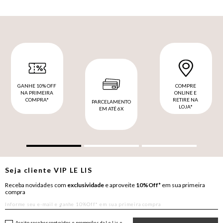
GANHE 10% OFF
COMPRE
NA PRIMEIRA
ONLINE E
COMPRA*
RETIRE NA
PARCELAMENTO
LOJA*
EM ATÉ 6X
Seja cliente
VIP
LE LIS
Receba novidades com
exclusividade
e aproveite
10%Off*
em sua primeira
compra
Aceito receber conteúdos e promoções da Le Lis e