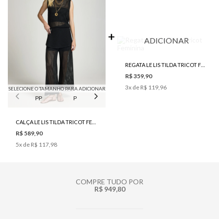
ADICIONAR
REGATA LE LIS TILDA TRICOT FEMININA
R$ 359,90
3
x de
R$ 119,96
SELECIONE O TAMANHO PARA ADICIONAR
PP
P
M
G
CALÇA LE LIS TILDA TRICOT FEMININA
R$ 589,90
5
x de
R$ 117,98
COMPRE TUDO POR
R$ 949,80