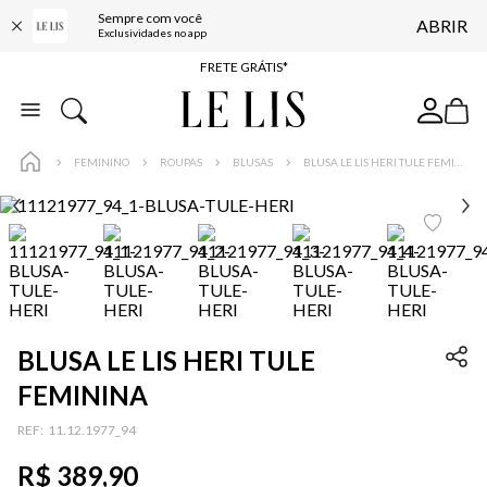
Sempre com você
ABRIR
ENTREGA EXPRESSA*
Exclusividades no app
FRETE GRÁTIS*
BAIXE O APP
10% OFF NA PRIMEIRA COMPRA*
FEMININO
ROUPAS
BLUSAS
BLUSA LE LIS HERI TULE FEMININA
BLUSA LE LIS HERI TULE
FEMININA
:
11.12.1977_94
R$
389
,
90