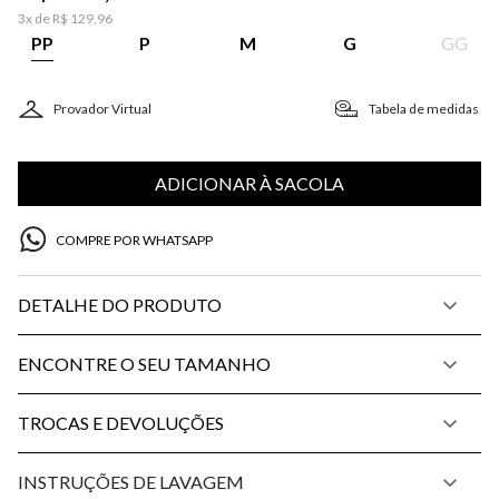
3
x de
R$
129
,
96
PP
P
M
G
GG
Provador Virtual
Tabela de medidas
ADICIONAR À SACOLA
COMPRE POR WHATSAPP
DETALHE DO PRODUTO
ENCONTRE O SEU TAMANHO
TROCAS E DEVOLUÇÕES
INSTRUÇÕES DE LAVAGEM