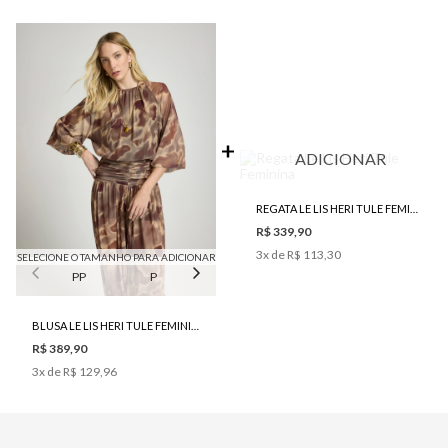
ADICIONAR
REGATA LE LIS HERI TULE FEMININA
R$ 339,90
3
x de
R$ 113,30
SELECIONE O TAMANHO PARA ADICIONAR
PP
P
M
G
BLUSA LE LIS HERI TULE FEMININA
R$ 389,90
3
x de
R$ 129,96