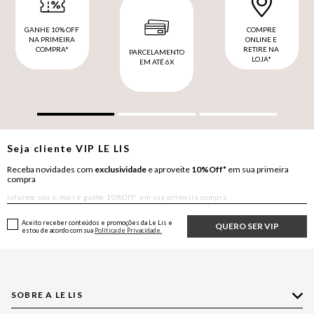
GANHE 10% OFF
COMPRE
NA PRIMEIRA
ONLINE E
COMPRA*
RETIRE NA
PARCELAMENTO
LOJA*
EM ATÉ 6X
Seja cliente
VIP
LE LIS
Receba novidades com
exclusividade
e aproveite
10%Off*
em sua primeira
compra
Aceito receber conteúdos e promoções da Le Lis e
QUERO SER VIP
estou de acordo com sua
Política de Privacidade.
SOBRE A LE LIS