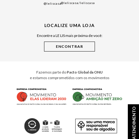
@leliscasa
/leliscasa
@leliscasa
Japão
Julián Manfredi
LOCALIZE UMA LOJA
Raízes do Pará
Encontre a LE LIS mais próxima de você:
Cuidados Casa
Instruções de Jogos
Minha Loja Le Lis
Le Lis Casa PRO
Fazemos parte do
Pacto Global da ONU
e estamos comprometidos com os movimentos
ATENDIMENTO