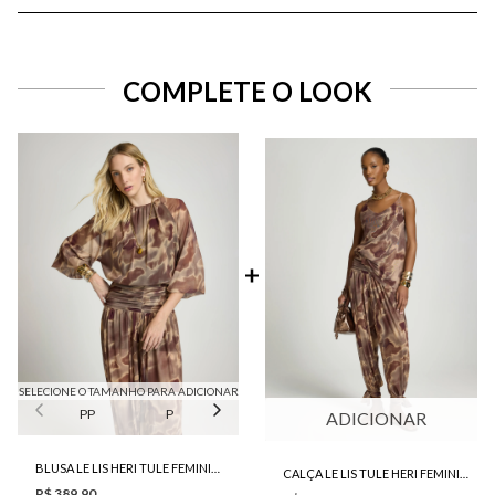
COMPLETE O LOOK
SELECIONE O TAMANHO PARA ADICIONAR
PP
P
M
G
ADICIONAR
BLUSA LE LIS HERI TULE FEMININA
CALÇA LE LIS TULE HERI FEMININA
R$ 389,90